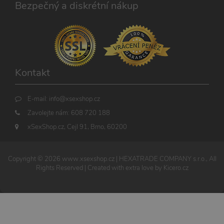
Bezpečný a diskrétní nákup
rozlišení
jedinečných
uživatelů
přiřazením
náhodně
vygenerovaného
čísla jako
identifikátoru
klienta. Je
součástí
Kontakt
každého
požadavku na
stránku na webu
a slouží k
E-mail:
info@xsexshop.cz
výpočtu údajů o
návštěvnících,
Zavolejte nám:
608 720 188
relacích a
kampaních pro
xSexShop.cz, Cejl 91, Brno, 60200
analytické
přehledy webů.
Copyright ©
2026
www.xsexshop.cz
| HEXATRADE COMPANY s.r.o., All
Rights Reserved | Created with extra love by
Kicero.cz