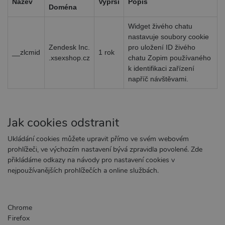
Název
Vyprší
Popis
AWSALBCORS
7 dní
Pro pok
Amazon.com Inc.
Doména
podpo
widget-
lepivos
mediator.zopim.com
Widget živého chatu
případy
CORS 
nastavuje soubory cookie
aktuali
Zendesk Inc.
pro uložení ID živého
Chrom
__zlcmid
1 rok
vytváří
.xsexshop.cz
chatu Zopim používaného
soubor
k identifikaci zařízení
lepivos
každou
napříč návštěvami.
těchto 
lepivos
založe
trvání
AWSAL
(ALB).
Jak cookies odstranit
_GRECAPTCHA
6
Google
Google LLC
Ukládání cookies můžete upravit přímo ve svém webovém
měsíců
reCAP
www.google.com
nastaví
prohlížeči, ve výchozím nastavení bývá zpravidla povolené. Zde
spuště
přikládáme odkazy na návody pro nastavení cookies v
potřeb
soubor
nejpoužívanějších prohlížečích a online službách.
(_GREC
za úče
proved
analýzy
Chrome
PHPSESSID
1
Tento 
PHP.net
měsíc
cookie
Firefox
.xsexshop.cz
obsahu