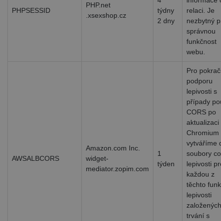
4
informace 
PHP.net
PHPSESSID
týdny
relaci. Je
.xsexshop.cz
2 dny
nezbytný p
správnou
funkčnost
webu.
Pro pokraču
podporu
lepivosti s
případy pou
CORS po
aktualizaci
Chromium
vytváříme 
Amazon.com Inc.
1
soubory co
AWSALBCORS
widget-
týden
lepivosti p
mediator.zopim.com
každou z
těchto funk
lepivosti
založených
trvání s