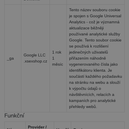
zapama
předvo
Tento název souboru cookie
souhla
soubor
je spojen s Google Universal
návštěv
Analytics - což je významná
nutné,
banner
aktualizace běžněji
Cookie
používané analytické služby
Script
fungov
Google. Tento soubor cookie
správn
se používá k rozlišení
_ga_SX4YNVLNP9
.xsexshop.cz
1 rok 1
Tento 
1 rok
jedinečných uživatelů
Google LLC
měsíc
cookie 
_ga
1
přiřazením náhodně
přidruž
.xsexshop.cz
webů
měsíc
vygenerovaného čísla jako
použív
identifikátoru klienta. Je
Správc
Google
součástí každého požadavku
načtení
na stránku na webu a slouží
skriptů
na strá
k výpočtu údajů o
Pokud 
návštěvnících, relacích a
použit, 
považo
kampaních pro analytické
nezbyt
přehledy webů.
nutný,
bez něj
Funkční
skript
fungov
správn
Provider /