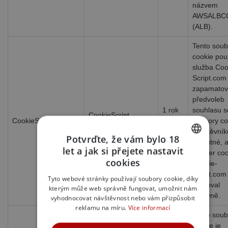
názvem
AWSALBC
(ALB).
Tento soub
cookie pou
služba Coo
Script.com
zapamatov
předvoleb
1 rok
souhlasu s
CookieScript
CookieScriptConsent
1
soubory co
.xsexshop.cz
měsíc
návštěvník
Potvrďte, že vám bylo 18
Je nutné, 
let a jak si přejete nastavit
banner coo
CZECH
cookies
Cookie-
SLOVAK
Script.com
Tyto webové stránky používají soubory cookie, díky
fungoval
kterým může web správně fungovat, umožnit nám
ENGLISH
správně.
vyhodnocovat návštěvnost nebo vám přizpůsobit
reklamu na míru.
Více informací
Tento soub
cookie je