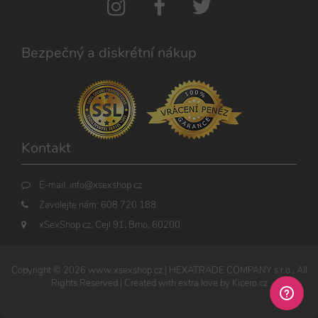
MARKETINGOVÉ
FUNKČNÍ
Bezpečný a diskrétní nákup
Nezbytně nutné
Analytické
Marketingové
Funkční
Nezbytně nutné soubory cookie umožňují
základní funkce webových stránek, jako je
Kontakt
přihlášení uživatele a správa účtu. Webové
stránky nelze bez nezbytně nutných souborů
cookie správně používat.
E-mail:
info@xsexshop.cz
Název
Provider / Doména
Vyprší
Popis
Zavolejte nám:
608 720 188
CookieScriptConsent
1 rok 1
Tento s
CookieScript
xSexShop.cz, Cejl 91, Brno, 60200
měsíc
cookie 
.xsexshop.cz
služba 
Script.c
zapamat
předvol
Copyright ©
2026
www.xsexshop.cz
| HEXATRADE COMPANY s.r.o., All
souhlas
Rights Reserved | Created with extra love by
Kicero.cz
soubory
návštěvn
nutné, 
banner 