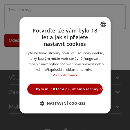
Potvrďte, že vám bylo 18
let a jak si přejete
CZECH
nastavit cookies
SLOVAK
Tyto webové stránky používají soubory cookie,
díky kterým může web správně fungovat,
ENGLISH
umožnit nám vyhodnocovat návštěvnost nebo
vám přizpůsobit reklamu na míru.
Více informací
Vše o nákupu
Bylo mi 18 let a přijímám všechny cookies
Zákaznická péče
NASTAVENÍ COOKIES
Mohlo by Vás zajímat
NEZBYTNĚ NUTNÉ
ANALYTICKÉ