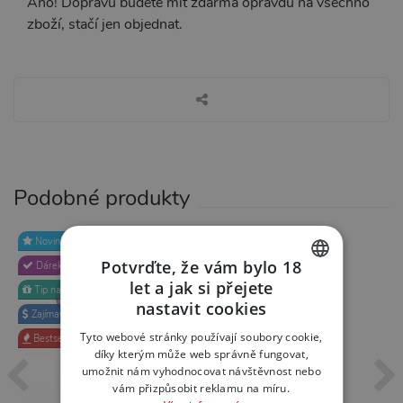
Ano! Dopravu budete mít zdarma opravdu na všechno
zboží, stačí jen objednat.
Podobné produkty
Novinka
Novinka
Potvrďte, že vám bylo 18
Dárek
Top produkt
let a jak si přejete
Tip na dárek
Tip na dárek
CZECH
nastavit cookies
Zajímavá cena
Zajímavá cena
SLOVAK
Tyto webové stránky používají soubory cookie,
Bestseller
Bestseller
díky kterým může web správně fungovat,
ENGLISH
umožnit nám vyhodnocovat návštěvnost nebo
vám přizpůsobit reklamu na míru.