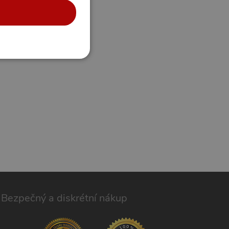
UNKČNÍ
účtu. Webové stránky nelze
m k zapamatování
 nutné, aby banner cookie
m Správce značek Google k
Bezpečný a diskrétní nákup
it, lze jej považovat za
ungovat správně.
S po aktualizaci