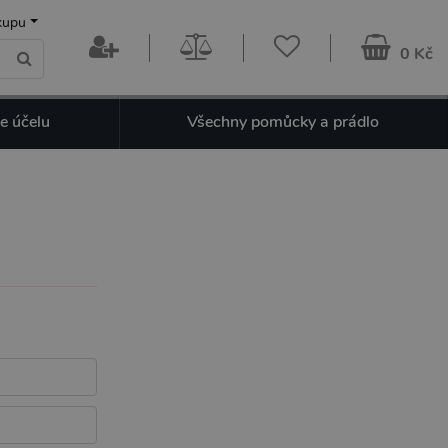
kupu
0 Kč
e účelu
Všechny pomůcky a prádlo