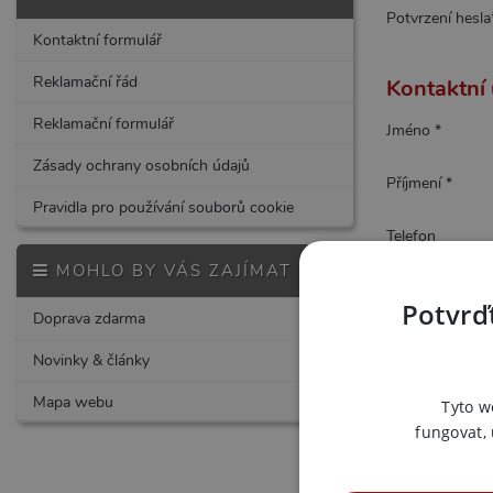
Potvrzení hesla
Kontaktní formulář
Reklamační řád
Kontaktní
Reklamační formulář
Jméno *
Zásady ochrany osobních údajů
Příjmení *
Pravidla pro používání souborů cookie
Telefon
MOHLO BY VÁS ZAJÍMAT
Ulice a číslo
Potvrďt
Doprava zdarma
Město
Novinky & články
PSČ
Mapa webu
Tyto w
fungovat,
Stát