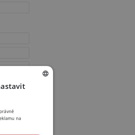
nastavit
CZECH
SLOVAK
ENGLISH
správně
reklamu na