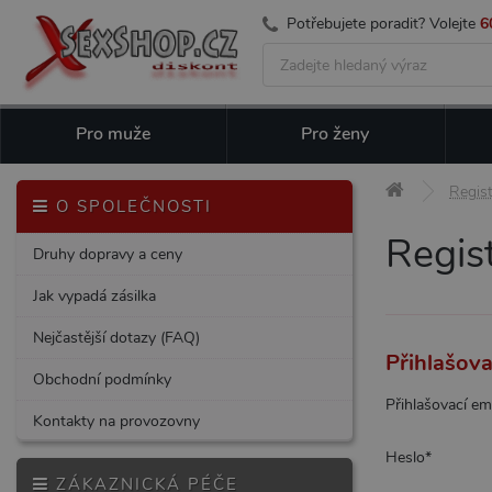
Potřebujete poradit? Volejte
6
Pro muže
Pro ženy
Regist
O SPOLEČNOSTI
Regist
Druhy dopravy a ceny
Jak vypadá zásilka
Nejčastější dotazy (FAQ)
Přihlašova
Obchodní podmínky
Přihlašovací em
Kontakty na provozovny
Heslo
*
ZÁKAZNICKÁ PÉČE