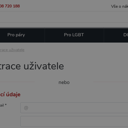
08 720 188
Vše o ná
Pro páry
Pro LGBT
Dl
race uživatele
race uživatele
nebo
cí údaje
ail
*