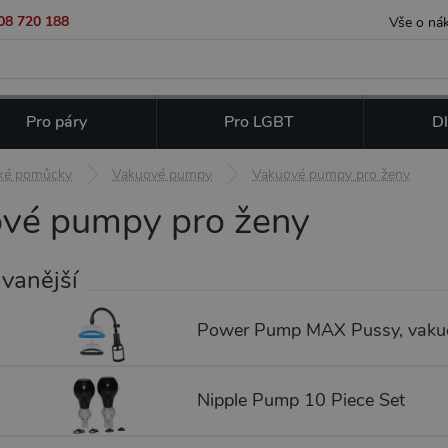
08 720 188
Vše o ná
Pro páry
Pro LGBT
Dl
cké pomůcky
Vakuové pumpy
Vakuové pumpy pro ženy
vé pumpy pro ženy
vanější
Nipple Pump 10 Piece Set