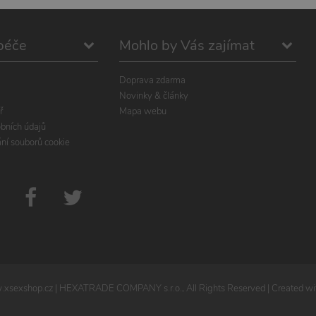
péče
Mohlo by Vás zajímat
Doprava zdarma
Novinky & články
ř
Mapa webu
bních údajů
ání souborů cookie
xsexshop.cz
| HEXATRADE COMPANY s.r.o., All Rights Reserved | Created wit