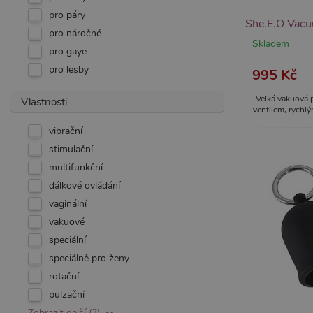
pro páry
pro náročné
Skladem
pro gaye
pro lesby
995 Kč
Velká vakuová
Vlastnosti
ventilem, rychl
silikon, černá. K
vibrační
594 g. Zvyšuje 
stimulační
multifunkční
dálkové ovládání
vaginální
vakuové
speciální
speciálně pro ženy
rotační
pulzační
Zobrazit další (3)