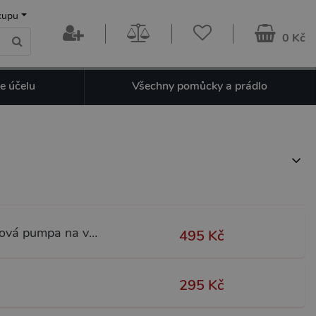
kupu
0 Kč
e účelu
Všechny pomůcky a prádlo
Power Pump MAX Pussy, vakuová pumpa na vaginu
495 Kč
295 Kč