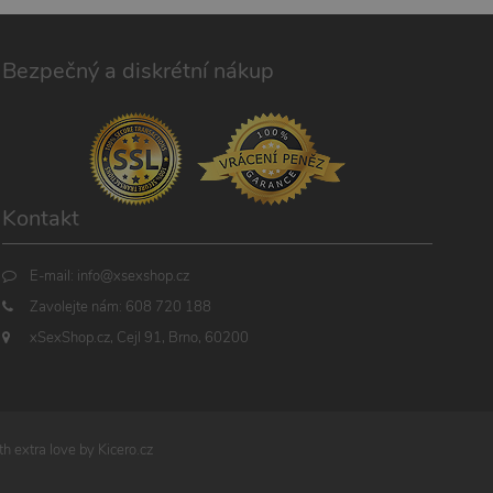
Bezpečný a diskrétní nákup
Kontakt
E-mail:
info@xsexshop.cz
Zavolejte nám:
608 720 188
xSexShop.cz, Cejl 91, Brno, 60200
h extra love by
Kicero.cz