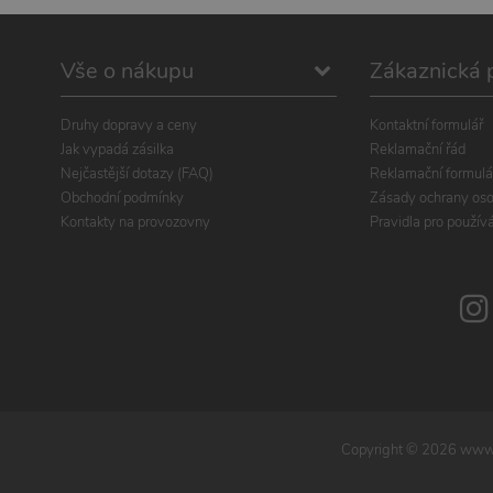
Vše o nákupu
Zákaznická 
Druhy dopravy a ceny
Kontaktní formulář
Jak vypadá zásilka
Reklamační řád
Nejčastější dotazy (FAQ)
Reklamační formulá
Obchodní podmínky
Zásady ochrany oso
Kontakty na provozovny
Pravidla pro použív
Copyright ©
2026
www.