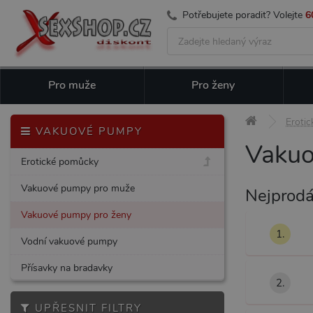
Potřebujete poradit? Volejte
6
Pro muže
Pro ženy
Eroti
VAKUOVÉ PUMPY
Vakuo
Erotické pomůcky
Vakuové pumpy pro muže
Nejprodá
Vakuové pumpy pro ženy
1.
Vodní vakuové pumpy
Přísavky na bradavky
2.
UPŘESNIT FILTRY