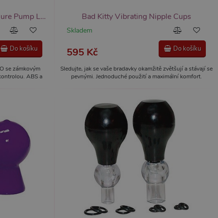
She.E.O Vacuum Breast Pleasure Pump Large, vakuová pumpa na prsa
Bad Kitty Vibrating Nipple Cups
Skladem
Do košíku
Do košíku
595 Kč
.O se zámkovým
Sledujte, jak se vaše bradavky okamžitě zvětšují a stávají se
kontrolou. ABS a
pevnými. Jednoduché použití a maximální komfort.
ce 76 cm, hmotnost
Připravte se na intenzivní zážitek.
k i po odpojení.