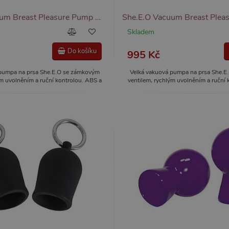
She.E.O Vacuum Breast Pleasure Pump Medium, vakuová pumpa na prsa
Skladem
Do košíku
995 Kč
 pumpa na prsa She.E.O se zámkovým
Velká vakuová pumpa na prsa She.E
ým uvolněním a ruční kontrolou. ABS a
ventilem, rychlým uvolněním a ruční 
alíšky 10×9 cm, hadice 76 cm, hmotnost
silikon, černá. Kalíšky 12×11 cm, hadi
citlivost a drží podtlak i po odpojení.
732 g. Zvyšuje citlivost a drží podtla