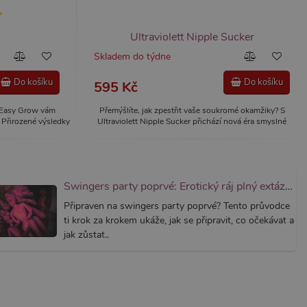
Ultraviolett Nipple Sucker
Skladem do týdne
účtu. Webové stránky nelze
Do košíku
Do košíku
595 Kč
u! Easy Grow vám
Přemýšlíte, jak zpestřit vaše soukromé okamžiky? S
m k zapamatování
 nutné, aby banner cookie
. Přirozené výsledky
Ultraviolett Nipple Sucker přichází nová éra smyslné
stimulace. Nechejte se pohltit slastí, kterou si zasloužíte.
m Správce značek Google k
it, lze jej považovat za
ungovat správně.
Swingers party poprvé: Erotický ráj plný extáze? Průvodce, který ti otevře dveře!
S po aktualizaci
 každou z těchto funkcí
Připraven na swingers party poprvé? Tento průvodce
ALB).
ti krok za krokem ukáže, jak se připravit, co očekávat a
bor cookie (_GRECAPTCHA)
jak zůstat..
ezbytný pro správnou