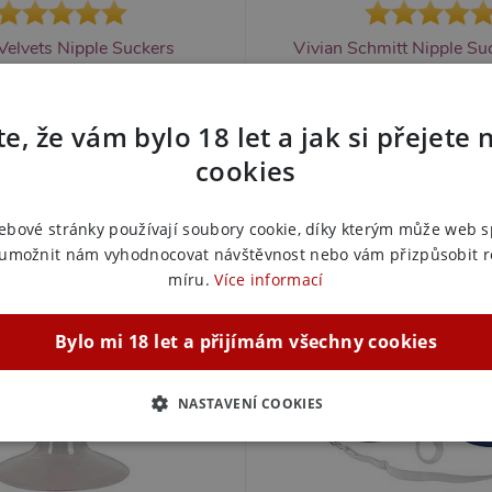
Velvets Nipple Suckers
Vivian Schmitt Nipple Su
Skladem
Do košíku
195 Kč
e, že vám bylo 18 let a jak si přejete 
cookies
timulace bradavek může zvýšit celkovou
Znáte ten pocit, když se vaše bradav
še Nipple Suckers jsou navrženy tak, aby
pozornosti? Díky vakuovému sání může
ací efekt, který okamžitě stimuluje Vaše
erekci bradavek a zvýšenou ci
bradavky.
ebové stránky používají soubory cookie, díky kterým může web 
 umožnit nám vyhodnocovat návštěvnost nebo vám přizpůsobit 
míru.
Více informací
Bylo mi 18 let a přijímám všechny cookies
NASTAVENÍ COOKIES
ZBYTNĚ NUTNÉ
ANALYTICKÉ
MARKETINGOVÉ
F