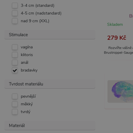
3-4 cm (standard)
4-5 cm (nadstandard)
B
nad 9 cm (XXL)
Skladem
Nezbytně nutné soubory cook
bez nezbytně nutných soubo
Stimulace
279 Kč
Název
Pr
vagína
Rozvířte vášně
CookieScriptConsent
Co
.x
Brustnippel-Sauger
klitoris
anál
_ga_SX4YNVLNP9
.x
bradavky
AWSALBCORS
Am
Tvrdost materiálu
wi
me
pevnější
_GRECAPTCHA
Go
ww
měkký
tvrdý
PHPSESSID
PH
.x
Materiál