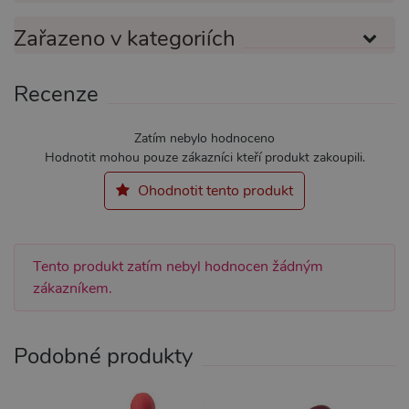
MARKETINGOVÉ
FUNKČNÍ
Zařazeno v kategoriích
Recenze
Nezbytně nutné
Analytické
Marketingové
Funkční
Zatím nebylo hodnoceno
Hodnotit mohou pouze zákazníci kteří produkt zakoupili.
Nezbytně nutné soubory cookie umožňují
základní funkce webových stránek, jako je
Ohodnotit tento produkt
přihlášení uživatele a správa účtu. Webové
stránky nelze bez nezbytně nutných souborů
cookie správně používat.
Název
Provider / Doména
Vyprší
Popis
Tento produkt zatím nebyl hodnocen žádným
CookieScriptConsent
1 rok 1
Tento s
CookieScript
měsíc
cookie 
zákazníkem.
.xsexshop.cz
služba 
Script.c
zapamat
předvol
Podobné produkty
souhlas
soubory
návštěvn
nutné, 
banner 