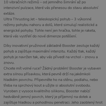
10 vibračních režimů – od jemného šimrání až po
intenzivní pulzace, které vás přenesou do stavu absolutní
extáze.
Ultra Thrusting Jet – teleskopický pohyb – 3 výkonné
režimy pohybu nahoru a dolů, které simulují realistické a
energické pohyby. Tohle není jen hračka, tohle je raketa,
která vás vystřelí do nové dimenze potěšení.
Díky inovativní pružinové základně Booster zesiluje každý
pohyb a zajišťuje maximální intenzitu. Každý tlak, každý
pohyb je navržen tak, aby vás přivedl na vrchol – znovu a
znovu.
Chcete mít volné ruce? Žádný problém! Booster je vybaven
extra silnou přísavkou, která pevně drží na jakémkoli
hladkém povrchu. Připevněte ho na stěnu, podlahu, nebo
třeba na sprchový kout a užijte si absolutní svobodu.
Vyroben z vysoce kvalitního silikonu, Booster nabízí
hedvábně jemný povrch, který je příjemný na dotek a
zajišťuje hladkou a pohodlnou penetraci. Jeho zaoblený hrot