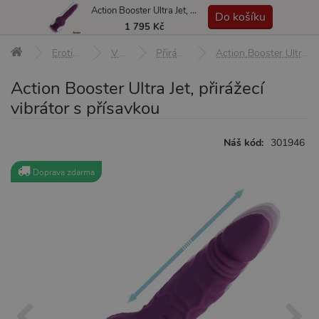
Action Booster Ultra Jet, přirážecí vibrátor s přísavkou
MENU
Do košíku
1 795 Kč
Erotické pomůcky
Vibrátory
Přirážecí vibrátory
Action Booster Ultra Jet, přirážecí vibrátor s přísavkou
Action Booster Ultra Jet, přirážecí
vibrátor s přísavkou
Náš kód:
301946
Doprava zdarma