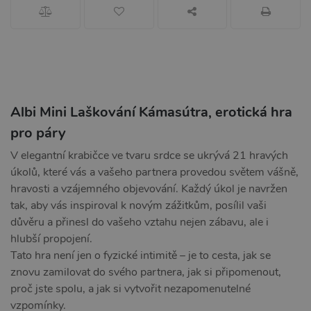
Albi Mini Laškování Kámasútra, erotická hra
pro páry
V elegantní krabičce ve tvaru srdce se ukrývá 21 hravých
úkolů, které vás a vašeho partnera provedou světem vášně,
hravosti a vzájemného objevování. Každý úkol je navržen
tak, aby vás inspiroval k novým zážitkům, posílil vaši
důvěru a přinesl do vašeho vztahu nejen zábavu, ale i
hlubší propojení.
Tato hra není jen o fyzické intimitě – je to cesta, jak se
znovu zamilovat do svého partnera, jak si připomenout,
proč jste spolu, a jak si vytvořit nezapomenutelné
vzpomínky.