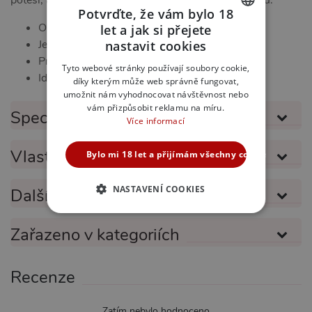
potěší, ale také přinese skutečnou hodnotu do vztahu.
Potvrďte, že vám bylo 18
Okořeňte svůj vztah
let a jak si přejete
CZECH
Jednoduché, ale účinné
nastavit cookies
Prohloubení vztahu
SLOVAK
Tyto webové stránky používají soubory cookie,
Ideální dárek
díky kterým může web správně fungovat,
ENGLISH
umožnit nám vyhodnocovat návštěvnost nebo
vám přizpůsobit reklamu na míru.
Specifikace produktu
Více informací
Vlastnosti produktu
Bylo mi 18 let a přijímám všechny cookies
NASTAVENÍ COOKIES
Další informace
NEZBYTNĚ NUTNÉ
Zařazeno v kategoriích
ANALYTICKÉ
Recenze
MARKETINGOVÉ
FUNKČNÍ
Zatím nebylo hodnoceno