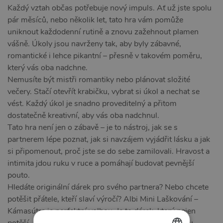
Každý vztah občas potřebuje nový impuls. Ať už jste spolu
pár měsíců, nebo několik let, tato hra vám pomůže
uniknout každodenní rutině a znovu zažehnout plamen
vášně. Úkoly jsou navrženy tak, aby byly zábavné,
romantické i lehce pikantní – přesně v takovém poměru,
který vás oba nadchne.
Nemusíte být mistři romantiky nebo plánovat složité
večery. Stačí otevřít krabičku, vybrat si úkol a nechat se
vést. Každý úkol je snadno proveditelný a přitom
dostatečně kreativní, aby vás oba nadchnul.
Tato hra není jen o zábavě – je to nástroj, jak se s
partnerem lépe poznat, jak si navzájem vyjádřit lásku a jak
si připomenout, proč jste se do sebe zamilovali. Hravost a
intimita jdou ruku v ruce a pomáhají budovat pevnější
pouto.
Hledáte originální dárek pro svého partnera? Nebo chcete
potěšit přátele, kteří slaví výročí? Albi Mini Laškování –
Kámasútra je perfektní volbou. Je to dárek, který nejen