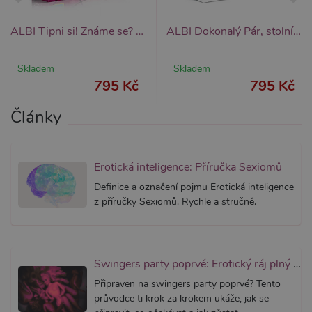
měsíc
cookie j
přidruž
webům
ALBI Tipni si! Známe se? 18+, párty stolní hra
ALBI Dokonalý Pár, stolní hra pro páry
používa
Správce
Google 
Skladem
Skladem
načtení 
skriptů
795 Kč
795 Kč
na strán
Pokud j
použit, l
Články
považov
nezbytn
nutný, 
bez něj 
skripty
Erotická inteligence: Příručka Sexiomů
fungova
správně
Definice a označení pojmu Erotická inteligence
AWSALBCORS
7 dní
Pro pokr
Amazon.com Inc.
z příručky Sexiomů. Rychle a stručně.
podpor
widget-
lepivosti
mediator.zopim.com
případy 
CORS p
aktualiz
Chromi
Swingers party poprvé: Erotický ráj plný extáze? Průvodce, který ti otevře dveře!
vytvářím
soubory
Připraven na swingers party poprvé? Tento
lepivost
každou 
průvodce ti krok za krokem ukáže, jak se
těchto f
lepivost