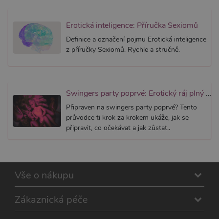
soubory
návštěvn
nutné, 
banner 
Erotická inteligence: Příručka Sexiomů
Cookie-
Script.
Definice a označení pojmu Erotická inteligence
fungova
z příručky Sexiomů. Rychle a stručně.
správně
_ga_SX4YNVLNP9
.xsexshop.cz
1 rok 1
Tento s
měsíc
cookie j
přidruž
webům
používa
Swingers party poprvé: Erotický ráj plný extáze? Průvodce, který ti otevře dveře!
Správce
Google 
Připraven na swingers party poprvé? Tento
načtení 
průvodce ti krok za krokem ukáže, jak se
skriptů
na strán
připravit, co očekávat a jak zůstat..
Pokud j
použit, l
považov
nezbytn
nutný, 
bez něj 
Vše o nákupu
skripty
fungova
správně
Zákaznická péče
AWSALBCORS
7 dní
Pro pokr
Amazon.com Inc.
podpor
widget-
lepivosti
mediator.zopim.com