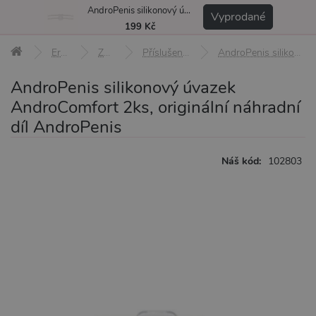
AndroPenis silikonový úvazek AndroComfort 2ks, originální náhradní díl AndroPenis
MENU
Vyprodané
199 Kč
Erotické pomůcky
Zvětšení penisu
Příslušenství k pomůckám na zvětšení penisu
AndroPenis silikonový úvazek AndroComfort 2ks, originální náhradní díl AndroPenis
AndroPenis silikonový úvazek
AndroComfort 2ks, originální náhradní
díl AndroPenis
Náš kód:
102803