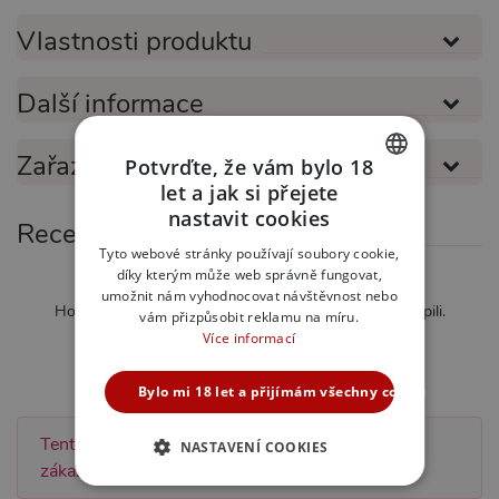
Vlastnosti produktu
Další informace
Zařazeno v kategoriích
Potvrďte, že vám bylo 18
let a jak si přejete
CZECH
nastavit cookies
Recenze
SLOVAK
Tyto webové stránky používají soubory cookie,
díky kterým může web správně fungovat,
ENGLISH
Zatím nebylo hodnoceno
umožnit nám vyhodnocovat návštěvnost nebo
Hodnotit mohou pouze zákazníci kteří produkt zakoupili.
vám přizpůsobit reklamu na míru.
Více informací
Ohodnotit tento produkt
Bylo mi 18 let a přijímám všechny cookies
Tento produkt zatím nebyl hodnocen žádným
NASTAVENÍ COOKIES
zákazníkem.
NEZBYTNĚ NUTNÉ