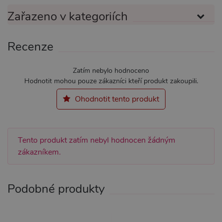
MARKETINGOVÉ
FUNKČNÍ
Zařazeno v kategoriích
Recenze
Nezbytně nutné
Analytické
Marketingové
Funkční
Zatím nebylo hodnoceno
Hodnotit mohou pouze zákazníci kteří produkt zakoupili.
Nezbytně nutné soubory cookie umožňují
základní funkce webových stránek, jako je
Ohodnotit tento produkt
přihlášení uživatele a správa účtu. Webové
stránky nelze bez nezbytně nutných souborů
cookie správně používat.
Název
Provider / Doména
Vyprší
Popis
Tento produkt zatím nebyl hodnocen žádným
CookieScriptConsent
1 rok 1
Tento s
CookieScript
zákazníkem.
měsíc
cookie 
.xsexshop.cz
služba 
Script.c
zapamat
předvol
Podobné produkty
souhlas
soubory
návštěvn
nutné, 
banner 
Cookie-