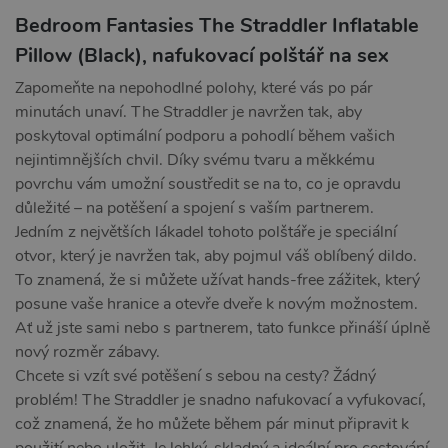
Bedroom Fantasies The Straddler Inflatable
Pillow (Black), nafukovací polštář na sex
Zapomeňte na nepohodlné polohy, které vás po pár
minutách unaví. The Straddler je navržen tak, aby
poskytoval optimální podporu a pohodlí během vašich
nejintimnějších chvil. Díky svému tvaru a měkkému
povrchu vám umožní soustředit se na to, co je opravdu
důležité – na potěšení a spojení s vaším partnerem.
Jedním z největších lákadel tohoto polštáře je speciální
otvor, který je navržen tak, aby pojmul váš oblíbený dildo.
To znamená, že si můžete užívat hands-free zážitek, který
posune vaše hranice a otevře dveře k novým možnostem.
Ať už jste sami nebo s partnerem, tato funkce přináší úplně
nový rozměr zábavy.
Chcete si vzít své potěšení s sebou na cesty? Žádný
problém! The Straddler je snadno nafukovací a vyfukovací,
což znamená, že ho můžete během pár minut připravit k