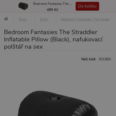
Bedroom Fantasies The Straddler Inflatable Pillow (Black), nafukovací polštář na sex
MENU
Do košíku
495 Kč
Erotické pomůcky
Erotický nábytek
Bedroom Fantasies The Straddler Inflatable Pillow (Black), nafukovací polštář na sex
Bedroom Fantasies The Straddler
Inflatable Pillow (Black), nafukovací
polštář na sex
Náš kód:
301960