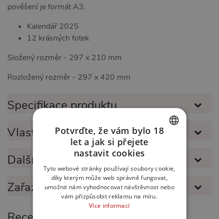
pověšení je formát A3.
Kalendář 2025
12 krásných fotek
Složený rozměr - 297 x 210 mm
Rozložený rozměr - 297 x 420 mm
Specifikace produktu
Vlastnosti produktu
Potvrďte, že vám bylo 18
let a jak si přejete
CZECH
nastavit cookies
Další informace
SLOVAK
Tyto webové stránky používají soubory cookie,
díky kterým může web správně fungovat,
ENGLISH
Zařazeno v kategoriích
umožnit nám vyhodnocovat návštěvnost nebo
vám přizpůsobit reklamu na míru.
Více informací
Recenze