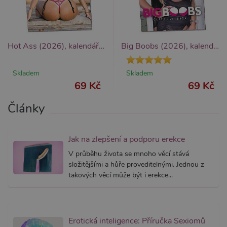
CookieScriptConsent
1 rok 1
Tento s
CookieScript
měsíc
cookie 
.xsexshop.cz
služba 
Script.c
zapamat
Hot Ass (2026), kalendář krásné sexy zadečky
Big Boobs (2026), kalendář velká prsa
předvol
souhlas
soubory
návštěvn
Skladem
Skladem
nutné, 
banner 
69 Kč
69 Kč
Cookie-
Script.
fungova
Články
správně
_ga_SX4YNVLNP9
.xsexshop.cz
1 rok 1
Tento s
měsíc
cookie j
Jak na zlepšení a podporu erekce
přidruž
webům
V průběhu života se mnoho věcí stává
používa
Správce
složitějšími a hůře proveditelnými. Jednou z
Google 
takových věcí může být i erekce...
načtení 
skriptů
na strán
Pokud j
použit, l
považov
nezbytn
Erotická inteligence: Příručka Sexiomů
nutný, 