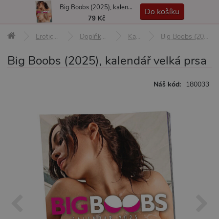
Big Boobs (2025), kalendář velká prsa
MENU
Do košíku
79 Kč
Erotické pomůcky
Doplňky a afrodiziaka
Kalendáře
Big Boobs (2025), kalendář velká prsa
Big Boobs (2025), kalendář velká prsa
Náš kód:
180033