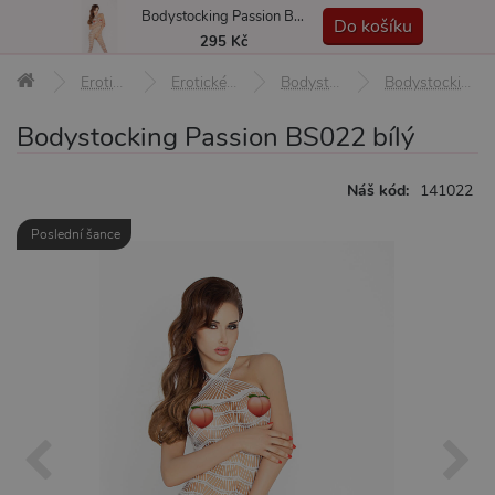
Bodystocking Passion BS022 bílý
MENU
Do košíku
295 Kč
Erotické pomůcky
Erotické prádlo a oblečení
Bodystocking a overaly
Bodystocking Passion BS022 bílý
Bodystocking Passion BS022 bílý
Náš kód:
141022
Poslední šance