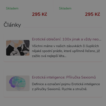
webům
používa
Skladem
Skladem
Správce
Google 
295 Kč
295 Kč
načtení 
skriptů
na strán
Články
Pokud j
použit, l
považov
nezbytn
Erotické oblečení: 100x jinak a vždy neodolatelně sexy
nutný, 
bez něj 
skripty
Všichni máme v našich zásuvkách či šuplících
fungova
nějaké spodní prádlo, které upřímně řečeno, již
správně
zažilo svá nejlepší léta...
AWSALBCORS
7 dní
Pro pokr
Amazon.com Inc.
podpor
widget-
lepivosti
mediator.zopim.com
případy 
CORS p
aktualiz
Erotická inteligence: Příručka Sexiomů
Chromi
vytvářím
Definice a označení pojmu Erotická inteligence
soubory
z příručky Sexiomů. Rychle a stručně.
lepivost
každou 
těchto f
lepivost
založen
trvání 