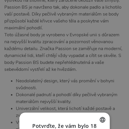
výšivkou na síťovině, který zaručeně okouzlí vaše smysly.
Passion BS je navrženo tak, aby dokonale padlo a lichotilo
vaší postavě. Díky pečlivě vybraným materiálům se body
přizpůsobí každé křivce vašeho těla a poskytne vám
maximální pohodlí.
Toto úžasné body je vyrobeno v Evropské unii s důrazem
na nejvyšší kvalitu zpracování a pozornost věnovanou
každému detailu. Značka Passion se zaměřuje na moderní,
dynamické lidi, kteří chtějí vždy vypadat a cítit se skvěle. S
body Passion BS budete nepřehlédnutelná a vaše
sebevědomí vystřelí až ke hvězdám.
Neodolatelný design, který vás promění v bohyni
svůdnosti.
Dokonalé padnutí a pohodlí díky pečlivě vybraným
materiálům nejvyšší kvality.
Univerzální velikost, která lichotí každé postavě a
zvýrazňuje vaše přednosti.
Vyrobeno v EU s důrazem na každý detail a s
Potvrďte, že vám bylo 18