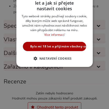
přísnými kontrolami kvality.
let a jak si přejete
CZECH
Značka Passion je zárukou inovativního designu a
nastavit cookies
pocitu, že jste vždy in a žádoucí.
SLOVAK
Tyto webové stránky používají soubory cookie,
díky kterým může web správně fungovat,
ENGLISH
Specifikace produktu
umožnit nám vyhodnocovat návštěvnost nebo
vám přizpůsobit reklamu na míru.
Více informací
Vlastnosti produktu
Bylo mi 18 let a přijímám všechny cookies
Další informace
NASTAVENÍ COOKIES
Zařazeno v kategoriích
NEZBYTNĚ NUTNÉ
ANALYTICKÉ
Recenze
MARKETINGOVÉ
FUNKČNÍ
Zatím nebylo hodnoceno
Hodnotit mohou pouze zákazníci kteří produkt zakoupili.
Ohodnotit tento produkt