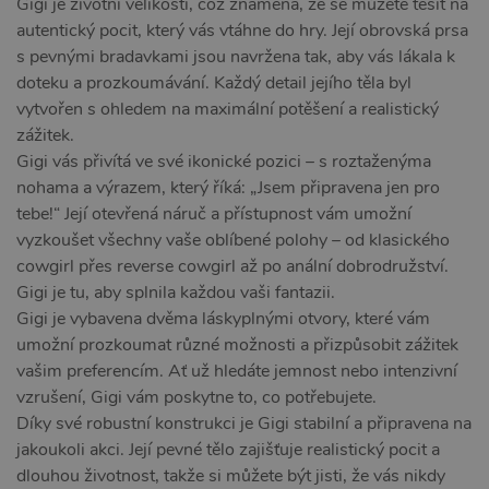
Gigi je životní velikosti, což znamená, že se můžete těšit na
autentický pocit, který vás vtáhne do hry. Její obrovská prsa
s pevnými bradavkami jsou navržena tak, aby vás lákala k
doteku a prozkoumávání. Každý detail jejího těla byl
vytvořen s ohledem na maximální potěšení a realistický
zážitek.
Gigi vás přivítá ve své ikonické pozici – s roztaženýma
nohama a výrazem, který říká: „Jsem připravena jen pro
tebe!“ Její otevřená náruč a přístupnost vám umožní
vyzkoušet všechny vaše oblíbené polohy – od klasického
cowgirl přes reverse cowgirl až po anální dobrodružství.
Gigi je tu, aby splnila každou vaši fantazii.
Gigi je vybavena dvěma láskyplnými otvory, které vám
umožní prozkoumat různé možnosti a přizpůsobit zážitek
vašim preferencím. Ať už hledáte jemnost nebo intenzivní
vzrušení, Gigi vám poskytne to, co potřebujete.
Díky své robustní konstrukci je Gigi stabilní a připravena na
jakoukoli akci. Její pevné tělo zajišťuje realistický pocit a
dlouhou životnost, takže si můžete být jisti, že vás nikdy