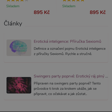
AWSALBCORS
7 dní
Pro pokr
Amazon.com Inc.
Skladem
Skladem
podpor
widget-
895 Kč
895 Kč
lepivosti
mediator.zopim.com
případy 
CORS p
Články
aktualiz
Chromi
vytvářím
soubory
lepivost
každou 
Erotická inteligence: Příručka Sexiomů
těchto f
lepivost
Definice a označení pojmu Erotická inteligence
založen
z příručky Sexiomů. Rychle a stručně.
trvání 
AWSAL
(ALB).
_GRECAPTCHA
6
Google
Google LLC
měsíců
reCAPT
www.google.com
nastaví 
Swingers party poprvé: Erotický ráj plný extáze? Průvodce, který ti otevře dveře!
spuštěn
potřebn
Připraven na swingers party poprvé? Tento
soubor 
průvodce ti krok za krokem ukáže, jak se
(_GREC
za účel
připravit, co očekávat a jak zůstat..
provede
analýzy r
PHPSESSID
1
Tento s
PHP.net
měsíc
cookie
.xsexshop.cz