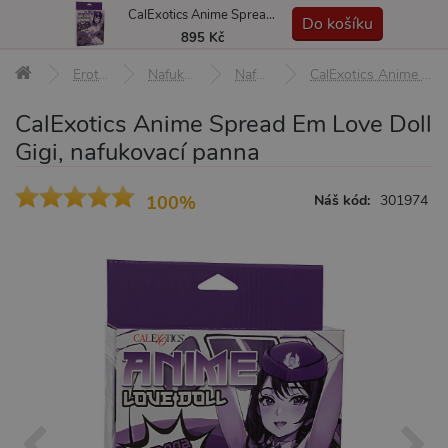
CalExotics Anime Spread Em Love Doll Gigi, nafukovací panna
MENU
Do košíku
895 Kč
Erotické pomůcky
Nafukovací a real panny
Nafukovací panny
CalExotics Anime Spread Em Love Doll Gigi, nafukovací panna
CalExotics Anime Spread Em Love Doll
Gigi, nafukovací panna
100%
Náš kód:
301974