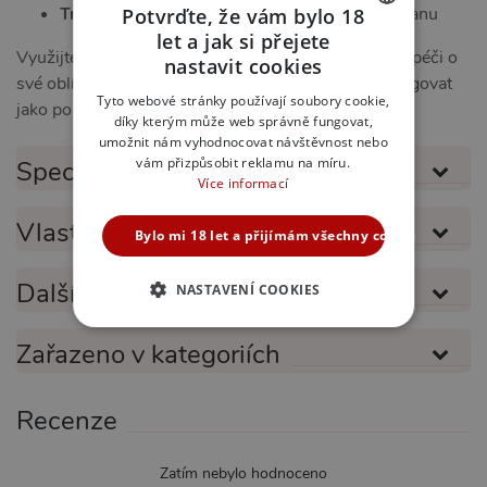
Trvanlivá údržba:
zajišťuje dlouhodobou ochranu
Potvrďte, že vám bylo 18
let a jak si přejete
CZECH
Využijte tento produkt na maximum při každodenní péči o
nastavit cookies
své oblíbené hračky a pomůcky. S ním bude vše fungovat
SLOVAK
Tyto webové stránky používají soubory cookie,
jako po másle!
díky kterým může web správně fungovat,
ENGLISH
umožnit nám vyhodnocovat návštěvnost nebo
vám přizpůsobit reklamu na míru.
Specifikace produktu
Více informací
Vlastnosti produktu
Bylo mi 18 let a přijímám všechny cookies
Další informace
NASTAVENÍ COOKIES
NEZBYTNĚ NUTNÉ
Zařazeno v kategoriích
ANALYTICKÉ
Recenze
MARKETINGOVÉ
FUNKČNÍ
Zatím nebylo hodnoceno