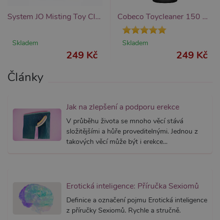
měsíc
cookie j
přidruž
System JO Misting Toy Cleaner Fresh (120 ml), čistící přípravek na erotické pomůcky
Cobeco Toycleaner 150 ml, čistič na hračky
webům
používa
Správce
Google 
Skladem
Skladem
načtení 
skriptů
249 Kč
249 Kč
na strán
Pokud j
použit, l
Články
považov
nezbytn
nutný, 
bez něj 
Jak na zlepšení a podporu erekce
skripty
fungova
V průběhu života se mnoho věcí stává
správně
složitějšími a hůře proveditelnými. Jednou z
AWSALBCORS
7 dní
Pro pokr
Amazon.com Inc.
takových věcí může být i erekce...
podpor
widget-
lepivosti
mediator.zopim.com
případy 
CORS p
aktualiz
Chromi
vytvářím
Erotická inteligence: Příručka Sexiomů
soubory
lepivost
Definice a označení pojmu Erotická inteligence
každou 
z příručky Sexiomů. Rychle a stručně.
těchto f
lepivost