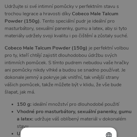
Udržujte si své intimní pomůcky v perfektním stavu s
trochou legrace a hravosti díky
Cobeco Male Talcum
Powder (150g)
. Tento speciální pudr je ideální pro
masturbátory, sexuální panenky, gumu a latex, aby si tyto
materiály udržely svoji kvalitu i po čištění a zůstaly suché.
Cobeco Male Talcum Powder (150g)
je perfektní volbou
pro ty, kteří chtějí zajistit dlouhodobou údržbu svých
intimních pomůcek. S tímto pudrem nebudou vaše hračky
ani pomůcky nikdy vlhké a budou se snadno používat. Je
dokonale jemný a pokryje jak vnitřní, tak vnější strany
vášich pomůcek, takže můžete být v klidu, že vše bude
šlapat, jak má.
150 g:
ideální množství pro dlouhodobé použití
Vhodné pro masturbátory, sexuální panenky, gumu
a latex:
udržuje váš oblíbený materiál v dokonalém
stavu
Udržuje materiál suchý:
chrání před vlhkostí