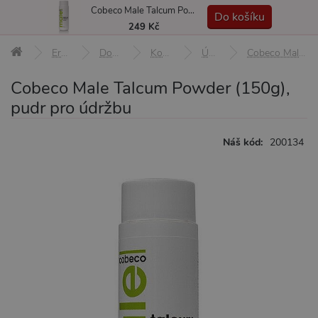
Cobeco Male Talcum Powder (150g), pudr pro údržbu
MENU
Do košíku
249 Kč
Erotické pomůcky
Doplňky a afrodiziaka
Kosmetika a hygiena
Údržba a čištění
Cobeco Male Talcum Powder (150g), pudr pro údržbu
Cobeco Male Talcum Powder (150g),
pudr pro údržbu
Náš kód:
200134