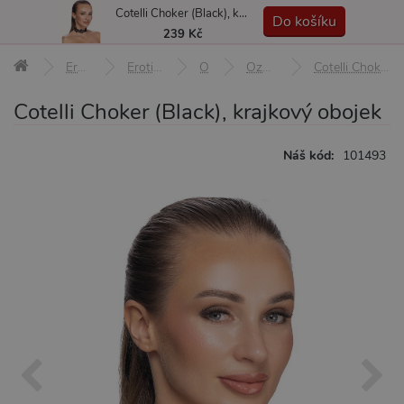
Cotelli Choker (Black), krajkový obojek
MENU
Do košíku
239 Kč
Erotické pomůcky
Erotické prádlo a oblečení
Ozdoby
Ozdoby na krk, obojky
Cotelli Choker (Black), krajkový obojek
Cotelli Choker (Black), krajkový obojek
Náš kód:
101493