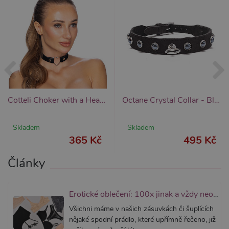
Cookie-
Script.
fungova
správně
_ga_SX4YNVLNP9
.xsexshop.cz
1 rok 1
Tento s
měsíc
cookie j
přidruž
webům
používa
Správce
Google 
načtení 
skriptů
Cotteli Choker with a Heart (Black), matný obojek se srdcem
Octane Crystal Collar - Black
na strán
Pokud j
použit, l
považov
Skladem
Skladem
nezbytn
365 Kč
495 Kč
nutný, 
bez něj 
skripty
Články
fungova
správně
AWSALBCORS
7 dní
Pro pokr
Amazon.com Inc.
podpor
widget-
Erotické oblečení: 100x jinak a vždy neodolatelně sexy
lepivosti
mediator.zopim.com
případy 
Všichni máme v našich zásuvkách či šuplících
CORS p
aktualiz
nějaké spodní prádlo, které upřímně řečeno, již
Chromi