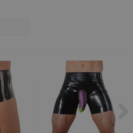
účtu. Webové stránky nelze
m k zapamatování
 nutné, aby banner cookie
m Správce značek Google k
it, lze jej považovat za
ungovat správně.
S po aktualizaci
 každou z těchto funkcí
ALB).
bor cookie (_GRECAPTCHA)
ezbytný pro správnou
znamná aktualizace běžněji
tu Zopim používaného k