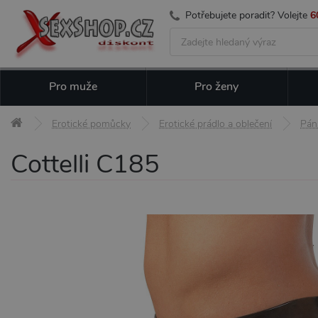
Potřebujete poradit? Volejte
6
Pro muže
Pro ženy
Erotické pomůcky
Erotické prádlo a oblečení
Pán
Cottelli C185