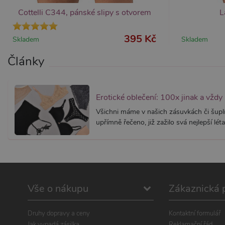
.xsexshop.cz
.xsexshop.cz
Cottelli C344, pánské slipy s otvorem
L
m
395 Kč
Skladem
Skladem
Články
Erotické oblečení: 100x jinak a vždy
Všichni máme v našich zásuvkách či šuplí
upřímně řečeno, již zažilo svá nejlepší léta.
Vše o nákupu
Zákaznická 
Druhy dopravy a ceny
Kontaktní formulář
Jak vypadá zásilka
Reklamační řád