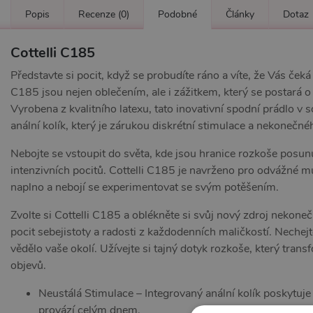
Popis
Recenze
(0)
Podobné
Články
Dotaz
Cottelli C185
Představte si pocit, když se probudíte ráno a víte, že Vás ček
C185 jsou nejen oblečením, ale i zážitkem, který se postará 
Vyrobena z kvalitního latexu, tato inovativní spodní prádlo v
anální kolík, který je zárukou diskrétní stimulace a nekonečné
Nebojte se vstoupit do světa, kde jsou hranice rozkoše posunu
intenzivních pocitů. Cottelli C185 je navrženo pro odvážné mu
naplno a nebojí se experimentovat se svým potěšením.
Zvolte si Cottelli C185 a oblékněte si svůj nový zdroj nekone
pocit sebejistoty a radosti z každodenních maličkostí. Nechej
vědělo vaše okolí. Užívejte si tajný dotyk rozkoše, který tran
objevů.
Neustálá Stimulace – Integrovaný anální kolík poskytuje d
provází celým dnem.