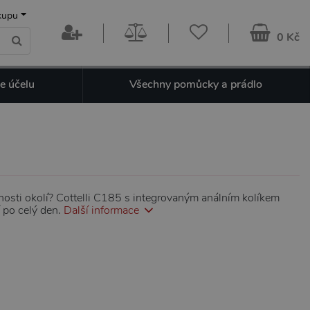
kupu
0 Kč
e účelu
Všechny pomůcky a prádlo
nosti okolí? Cottelli C185 s integrovaným análním kolíkem
 po celý den.
Další informace