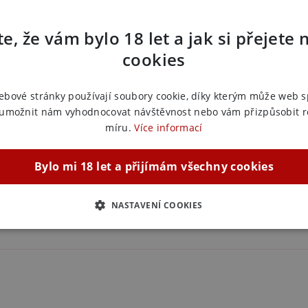
Zařazeno
ale je i příjemný na nošení a poskytuje
e, že vám bylo 18 let a jak si přejete 
Guma a 
ěšení bez toho, aby o tom věděl kdokoli jiný.
Guma a 
cookies
dodá vaší chůzi sebevědomý a uvolněný švih.
Guma a 
 a udržitelný, což zaručuje hygienické a
Guma a 
ebové stránky používají soubory cookie, díky kterým může web 
Guma a 
 umožnit nám vyhodnocovat návštěvnost nebo vám přizpůsobit 
Guma a 
míru.
Více informací
(standar
Guma a 
Bylo mi 18 let a přijímám všechny cookies
(standar
Guma a 
(nadsta
NASTAVENÍ COOKIES
ZBYTNĚ NUTNÉ
ANALYTICKÉ
MARKETINGOVÉ
F
Nezbytně nutné
Analytické
Marketingové
Funkční