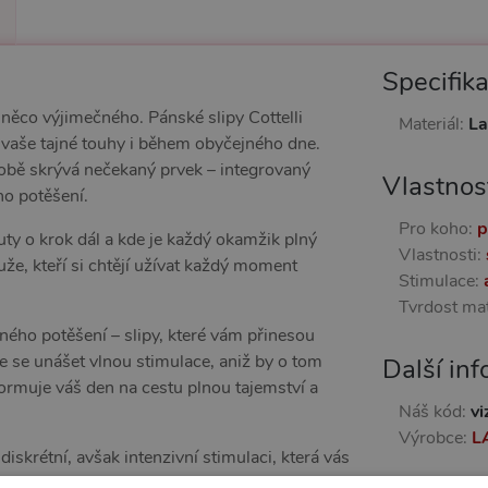
Specifik
á něco výjimečného. Pánské slipy Cottelli
Materiál:
La
o vaše tajné touhy i během obyčejného dne.
 sobě skrývá nečekaný prvek – integrovaný
Vlastnos
ho potěšení.
Pro koho:
p
ty o krok dál a kde je každý okamžik plný
Vlastnosti:
že, kteří si chtějí užívat každý moment
Stimulace:
Tvrdost mat
čného potěšení – slipy, které vám přinesou
te se unášet vlnou stimulace, aniž by o tom
Další in
sformuje váš den na cestu plnou tajemství a
Náš kód:
vi
Výrobce:
L
iskrétní, avšak intenzivní stimulaci, která vás