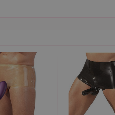
ie umožňují základní funkce webových stránek, jako je přihlášení uživatele a správa 
rů cookie správně používat.
ovider / Doména
Vyprší
Popis
1 rok 1
Tento soubor cookie používá služba Cookie-Script.co
okieScript
měsíc
předvoleb souhlasu se soubory cookie návštěvníků. Je
sexshop.cz
Cookie-Script.com fungoval správně.
sexshop.cz
1 rok 1
Tento soubor cookie je přidružen k webům používající
měsíc
načtení dalších skriptů a kódu na stránku. Pokud je použ
nezbytně nutný, protože bez něj jiné skripty nemusí f
7 dní
Pro pokračující podporu lepivosti s případy použití COR
azon.com Inc.
Chromium vytváříme další soubory cookie lepivosti pro
dget-
lepivosti založených na trvání s názvem AWSALBCORS (
diator.zopim.com
6
Google reCAPTCHA nastaví při spuštění potřebný sou
ogle LLC
měsíců
za účelem provedení analýzy rizik.
w.google.com
1
Tento soubor cookie obsahuje informace o relaci. Je n
P.net
měsíc
funkčnost webu.
sexshop.cz
yprší
Vyprší
Popis
Popis
 rok
1 rok
Tento název souboru cookie je spojen s Google Universal Analytics - což je vý
Widget živého chatu nastavuje soubory cookie pro uložení ID živého cha