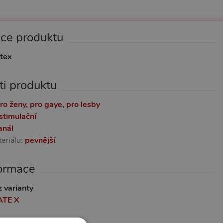
ace produktu
tex
ti produktu
ro ženy
,
pro gaye
,
pro lesby
stimulační
anál
eriálu:
pevnější
formace
z varianty
ATE X