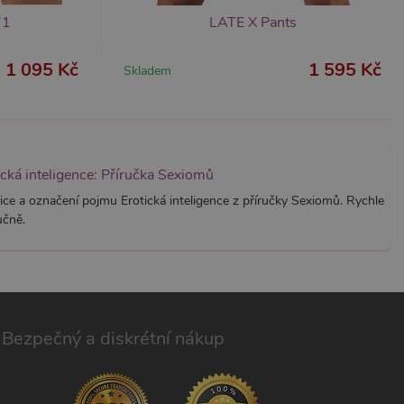
í jedinečných uživatelů
71
LATE X Pants
ástí každého požadavku na
h pro analytické přehledy
1 095 Kč
1 595 Kč
Skladem
ická inteligence: Příručka Sexiomů
ice a označení pojmu Erotická inteligence z příručky Sexiomů. Rychle
učně.
Bezpečný a diskrétní nákup