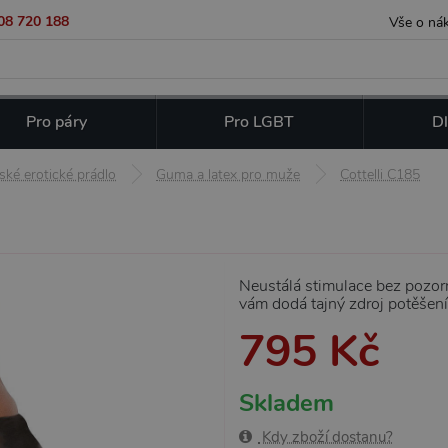
08 720 188
Vše o ná
Pro páry
Pro LGBT
Dl
ské erotické prádlo
Guma a latex pro muže
Cottelli C185
Neustálá stimulace bez pozor
vám dodá tajný zdroj potěšení
795 Kč
Skladem
Kdy zboží dostanu?