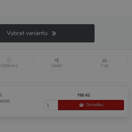
Vybrat variantu
Oblíbený
Sdílet
Tisk
L
795 Kč
56595
Do košíku