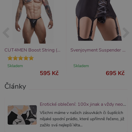
považov
nezbytn
nutný, 
bez něj 
skripty
fungova
správně
AWSALBCORS
7 dní
Pro pokr
Amazon.com Inc.
podpor
widget-
lepivosti
mediator.zopim.com
případy 
CUT4MEN Boost String (Black), pánská tanga
Svenjoyment Suspender Belt (Black), pánský fetish podvazkový pás
CORS p
aktualiz
Chromi
vytvářím
Skladem
Skladem
soubory
595 Kč
695 Kč
lepivost
každou 
těchto f
Články
lepivost
založen
trvání 
AWSAL
(ALB).
Erotické oblečení: 100x jinak a vždy neodolatelně sexy
_GRECAPTCHA
6
Google
Google LLC
Všichni máme v našich zásuvkách či šuplících
měsíců
reCAPT
www.google.com
nastaví 
nějaké spodní prádlo, které upřímně řečeno, již
spuštěn
zažilo svá nejlepší léta...
potřebn
soubor 