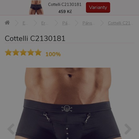
Cottelli C2130181
MENU
Varianty
459 Kč
Erotické pomůcky
Erotické prádlo a oblečení
Pánské erotické prádlo
Pánská erotická tanga a sexy boxerky
Cottelli C2130181
Cottelli C2130181
100%