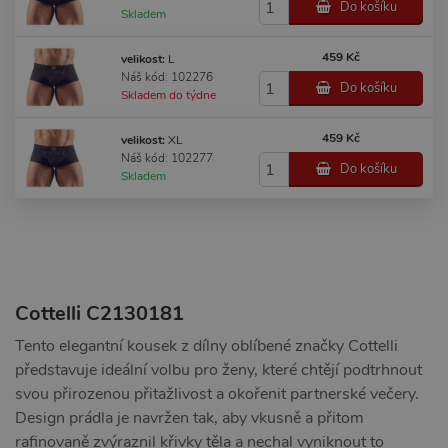
Do košíku
Skladem
459 Kč
velikost:
L
Náš kód: 102276
Do košíku
Skladem do týdne
459 Kč
velikost:
XL
Náš kód: 102277
Do košíku
Skladem
Cottelli C2130181
Tento elegantní kousek z dílny oblíbené značky Cottelli
představuje ideální volbu pro ženy, které chtějí podtrhnout
svou přirozenou přitažlivost a okořenit partnerské večery.
Design prádla je navržen tak, aby vkusně a přitom
rafinovaně zvýraznil křivky těla a nechal vyniknout to