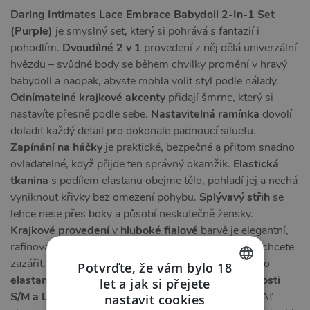
Daring Intimates Lace Embrace Babydoll 2-In-1 Set
(Purple)
je smyslný set, který si pohrává s fantazií i
pohodlím.
Dvoudílné 2 v 1
provedení z něj dělá univerzální
hvězdu – svůdné body se během chvilky promění v hravý
babydoll a naopak, abyste mohla volit styl podle nálady.
Odnímatelné krajkové akcenty
přidají šmrnc, který si
nastavíte přesně podle sebe.
Nastavitelná ramínka
dovolí
doladit každý detail pro dokonale padnoucí siluetu.
Zapínání na háčky
je praktické, bezpečné a přitom snadno
ovladatelné, když přijde ten správný okamžik.
Elastická
tkanina
s podílem elastanu obejme tělo, pohladí jej a nechá
vyniknout křivky bez omezení pohybu.
Splývavý střih
se
lehce nese přes boky a působí neskutečně žensky.
Krajkové provedení
v
hluboké fialové
barvě je elegantní,
rafinované a nesporně sexy – ideální pro chvíle, kdy chcete
zazářit.
Polyamid
zajišťuje jemnost na dotek, zatímco
Potvrďte, že vám bylo 18
elastan
dodává pružnost a pohodlí.
Dostupné velikosti
let a jak si přejete
CZECH
S/M a L/XL
usnadní výběr toho správného padnutí. Ať
nastavit cookies