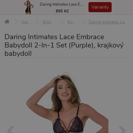
Daring Intimates Lace Embrace Babydoll 2-In-1 Set (Purple), krajkový babydoll
MENU
Varianty
895 Kč
Erotické pomůcky
Erotické prádlo a oblečení
Košilky a babydoll
Daring Intimates Lace Embrace Babydoll 2-In-1 Set (Purple), krajkový babydoll
Daring Intimates Lace Embrace
Babydoll 2-In-1 Set (Purple), krajkový
babydoll