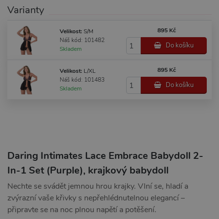
Varianty
895 Kč
Velikost:
S/M
Náš kód: 101482
Do košíku
Skladem
895 Kč
Velikost:
L/XL
Náš kód: 101483
Do košíku
Skladem
Daring Intimates Lace Embrace Babydoll 2-
In-1 Set (Purple), krajkový babydoll
Nechte se svádět jemnou hrou krajky. Vlní se, hladí a
zvýrazní vaše křivky s nepřehlédnutelnou elegancí –
připravte se na noc plnou napětí a potěšení.