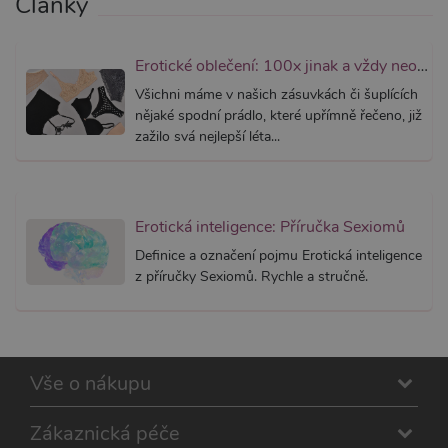
Články
_GRECAPTCHA
6
Google
Google LLC
měsíců
reCAPT
www.google.com
nastaví 
spuštěn
potřebn
Erotické oblečení: 100x jinak a vždy neodolatelně sexy
soubor 
(_GREC
Všichni máme v našich zásuvkách či šuplících
za účel
nějaké spodní prádlo, které upřímně řečeno, již
provede
analýzy r
zažilo svá nejlepší léta...
PHPSESSID
1
Tento s
PHP.net
měsíc
cookie
.xsexshop.cz
obsahuj
informa
relaci. Je
Erotická inteligence: Příručka Sexiomů
nezbytn
správn
Definice a označení pojmu Erotická inteligence
funkčno
webu.
z příručky Sexiomů. Rychle a stručně.
Vše o nákupu
Provider /
Název
Vyprší
Popis
Provider /
Doména
Název
Vyprší
Popis
Doména
__zlcmid
1 rok
Widget
Zendesk
Zákaznická péče
živého chatu
_ga
Inc.
1 rok
Tento název
Google LLC