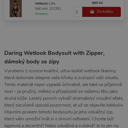
895 Kč
Velikost:
L/XL
Náš kód: 101391
Do košíku
Skladem
Daring Wetlook Bodysuit with Zipper,
dámský body se zipy
Vyrobeno z vysoce kvalitní, ultra-lesklé wetlook tkaniny,
která dokonale obepne vaše křivky a zvýrazní vaši siluetu.
Tento materiál nejen vypadá úchvatně, ale také se příjemně
nosí – je pružný, měkký a přizpůsobí se vašemu tělu jako
druhá kůže. Lesklý povrch vytváří dramatický vizuální efekt,
který zaručeně upoutá pozornost, ať už se objevíte kdekoliv.
Hlavním prvkem tohoto bodysuitu je jeho odvážný zip,
který vám umožní hrát si s úrovní odhalení. Chcete být
tajemná a decentní? Nebo odvážná a svůdná? Je to jen na