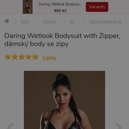
Daring Wetlook Bodysuit with Zipper, dámský body se zipy
MENU
Varianty
895 Kč
Erotické pomůcky
Erotické prádlo a oblečení
Erotické body
Daring Wetlook Bodysuit with Zipper, dámský body se zipy
Daring Wetlook Bodysuit with Zipper,
dámský body se zipy
100%