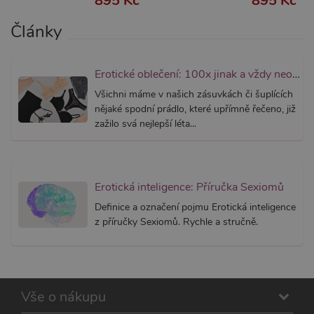
895 Kč
895 Kč
podpor
widget-
lepivosti
mediator.zopim.com
případy 
Články
CORS p
aktualiz
Chromi
vytvářím
Erotické oblečení: 100x jinak a vždy neodolatelně sexy
soubory
lepivost
Všichni máme v našich zásuvkách či šuplících
každou 
těchto f
nějaké spodní prádlo, které upřímně řečeno, již
lepivost
zažilo svá nejlepší léta...
založen
trvání 
AWSAL
(ALB).
_GRECAPTCHA
6
Google
Google LLC
měsíců
reCAPT
www.google.com
Erotická inteligence: Příručka Sexiomů
nastaví 
spuštěn
Definice a označení pojmu Erotická inteligence
potřebn
z příručky Sexiomů. Rychle a stručně.
soubor 
(_GREC
za účel
provede
analýzy r
PHPSESSID
1
Tento s
PHP.net
měsíc
cookie
.xsexshop.cz
Vše o nákupu
obsahuj
informa