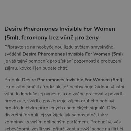
Desire Pheromones Invisible For Women
(5ml), feromony bez vůně pro ženy
Připravte se na neobyčejnou jízdu světem smyslného
svádění!
Desire Pheromones Invisible For Women (5ml)
je váš tajný pomocník pro získání pozornosti a probuzení
zájmu, kdykoli jen budete chtít.
Produkt
Desire Pheromones Invisible For Women (5ml)
je unikátní směsí afrodiziak, jež neobsahuje žádnou vlastní
vůni. Jednoduše jej naneste, a on začne pracovat v pozadí –
provokuje, svádí a povzbuzuje zájem druhého pohlaví
prostřednictvím přirozených chemických signálů. Díky
diskrétní formuli jej využijete jak samostatně, tak v
kombinaci s vaším oblíbeným parfémem. Probudí ve vás
sebevědomí, zesílí vaši přitažlivost a zvýší šance na flirt či