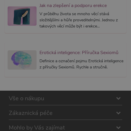
CORS p
Jak na zlepšení a podporu erekce
aktualiz
Chromi
V průběhu života se mnoho věcí stává
vytvářím
soubory
složitějšími a hůře proveditelnými. Jednou z
lepivost
takových věcí může být i erekce...
každou 
těchto f
lepivost
založen
trvání 
AWSAL
(ALB).
Erotická inteligence: Příručka Sexiomů
_GRECAPTCHA
6
Google
Google LLC
Definice a označení pojmu Erotická inteligence
měsíců
reCAPT
www.google.com
z příručky Sexiomů. Rychle a stručně.
nastaví 
spuštěn
potřebn
soubor 
(_GREC
za účel
provede
analýzy r
Vše o nákupu
PHPSESSID
1
Tento s
PHP.net
měsíc
cookie
.xsexshop.cz
Zákaznická péče
obsahuj
informa
relaci. Je
nezbytn
Mohlo by Vás zajímat
správn