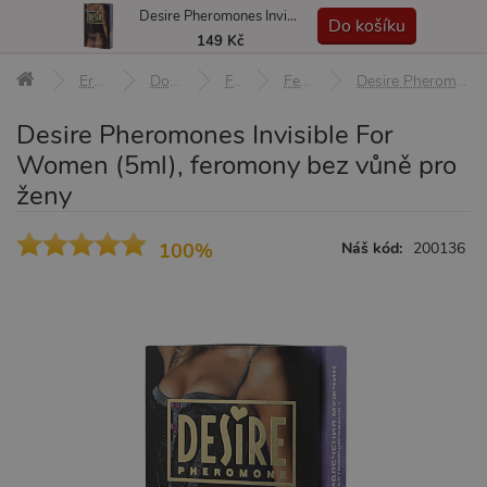
Desire Pheromones Invisible For Women (5ml), feromony bez vůně pro ženy
MENU
Do košíku
149 Kč
Erotické pomůcky
Doplňky a afrodiziaka
Feromony
Feromony pro ženy
Desire Pheromones Invisible For Women (5ml), feromony bez vůně pro ženy
Desire Pheromones Invisible For
Women (5ml), feromony bez vůně pro
ženy
100%
Náš kód:
200136