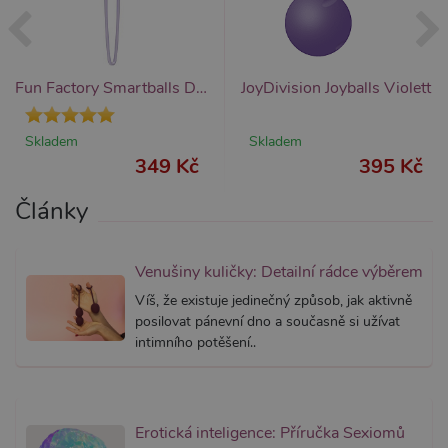
bez něj 
skripty
fungova
správně
AWSALBCORS
7 dní
Pro pokr
Amazon.com Inc.
Fun Factory Smartballs Duo (Lavender), venušiny kuličky
JoyDivision Joyballs Violett
podpor
widget-
lepivosti
mediator.zopim.com
případy 
CORS p
Skladem
Skladem
aktualiz
349 Kč
395 Kč
Chromi
vytvářím
soubory
Články
lepivost
každou 
těchto f
lepivost
založen
Venušiny kuličky: Detailní rádce výběrem
trvání 
AWSAL
Víš, že existuje jedinečný způsob, jak aktivně
(ALB).
posilovat pánevní dno a současně si užívat
_GRECAPTCHA
6
Google
Google LLC
intimního potěšení..
měsíců
reCAPT
www.google.com
nastaví 
spuštěn
potřebn
soubor 
(_GREC
za účel
Erotická inteligence: Příručka Sexiomů
provede