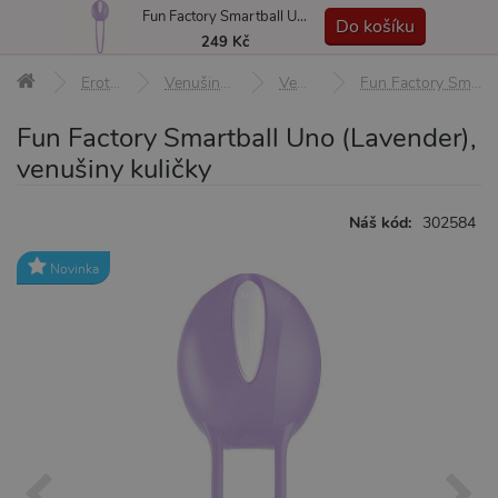
Fun Factory Smartball Uno (Lavender), venušiny kuličky
MENU
Do košíku
249 Kč
Erotické pomůcky
Venušiny kuličky, činky, Ben-Wa
Venušiny kuličky
Fun Factory Smartball Uno (Lavender), venušiny kuličky
Fun Factory Smartball Uno (Lavender),
venušiny kuličky
Náš kód:
302584
Novinka