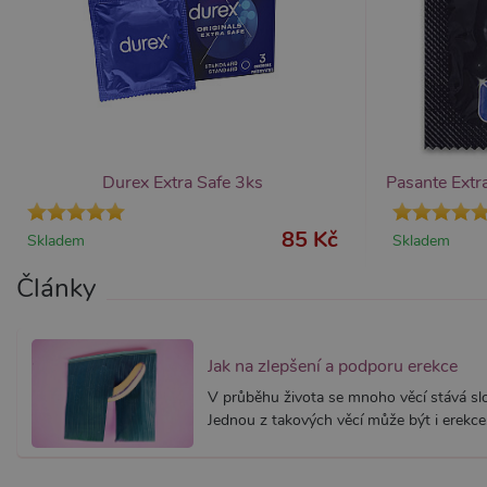
AWSALBCORS
Am
wi
me
_GRECAPTCHA
Go
ww
PHPSESSID
PH
Durex Extra Safe 3ks
Pasante Extr
.x
85 Kč
Skladem
Skladem
Provider /
Provider /
Název
Název
V
Články
Doména
Doména
_ga
__zlcmid
1
Google LLC
Zendesk Inc.
.xsexshop.cz
.xsexshop.cz
m
Jak na zlepšení a podporu erekce
V průběhu života se mnoho věcí stává slož
Jednou z takových věcí může být i erekce.