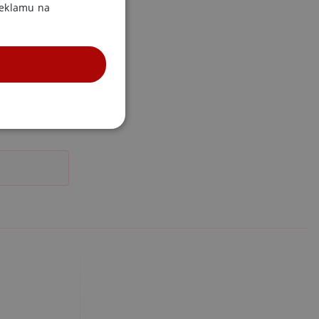
reklamu na
UNKČNÍ
účtu. Webové stránky nelze
m k zapamatování
 nutné, aby banner cookie
m Správce značek Google k