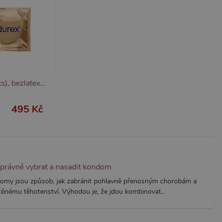
it, lze jej považovat za
ungovat správně.
S po aktualizaci
 každou z těchto funkcí
ALB).
bor cookie (_GRECAPTCHA)
ezbytný pro správnou
Durex Sensual No Latex (20 ks), bezlatexové kondomy pro přirozený pocit
495 Kč
znamná aktualizace běžněji
tu Zopim používaného k
í jedinečných uživatelů
ástí každého požadavku na
správně vybrat a nasadit kondom
h pro analytické přehledy
omy jsou způsob, jak zabránit pohlavně přenosným chorobám a
ěnému těhotenství. Výhodou je, že jdou kombinovat..