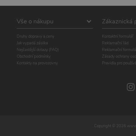
Vše o nákupu
Zákaznická 
Druhy dopravy a ceny
Kontaktní formulář
Jak vypadá zásilka
Reklamační řád
Nejčastější dotazy (FAQ)
Reklamační formulá
Obchodní podmínky
Zásady ochrany oso
Kontakty na provozovny
Pravidla pro použív
Copyright ©
2026
www.