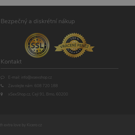
Bezpečný a diskrétní nákup
Kontakt
E-mail:
info@xsexshop.cz
Zavolejte nám:
608 720 188
xSexShop.cz, Cejl 91, Brno, 60200
h extra love by
Kicero.cz