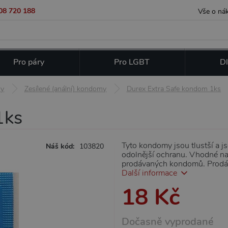
08 720 188
Vše o ná
Pro páry
Pro LGBT
Dl
y
Zesílené (anální) kondomy
Durex Extra Safe kondom 1ks
1ks
Tyto kondomy jsou tlustší a j
Náš kód:
103820
odolnější ochranu. Vhodné na 
prodávaných kondomů. Prodáv
Další informace
18 Kč
Dočasně vyprodané