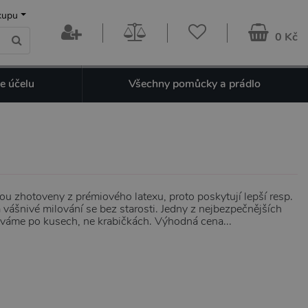
kupu
0 Kč
e účelu
Všechny pomůcky a prádlo
sou zhotoveny z prémiového latexu, proto poskytují lepší resp.
vášnivé milování se bez starosti. Jedny z nejbezpečnějších
áme po kusech, ne krabičkách. Výhodná cena...