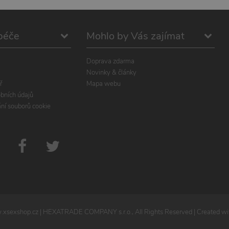
péče
Mohlo by Vás zajímat
Doprava zdarma
Novinky & články
ř
Mapa webu
bních údajů
ání souborů cookie
xsexshop.cz
| HEXATRADE COMPANY s.r.o., All Rights Reserved | Created wit