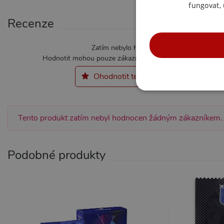
fungovat,
Recenze
Zatím nebylo hodnoceno
Hodnotit mohou pouze zákazníci kteří produkt zakoupili.
Ohodnotit tento produkt
NE
Tento produkt zatím nebyl hodnocen žádným zákazníkem.
Podobné produkty
Nezbytně nutné soubory cook
bez nezbytně nutných soubo
Název
Pr
CookieScriptConsent
Co
.x
_ga_SX4YNVLNP9
.x