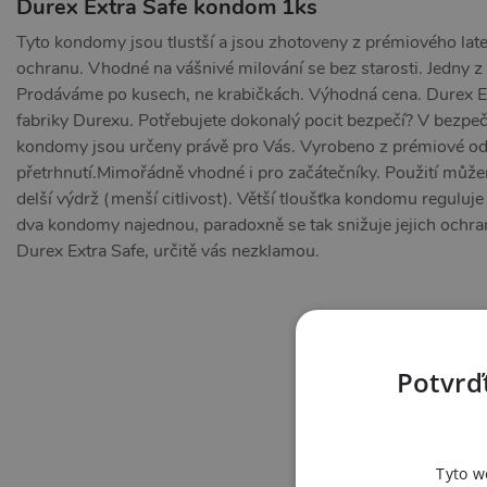
Durex Extra Safe kondom 1ks
Tyto kondomy jsou tlustší a jsou zhotoveny z prémiového latex
ochranu. Vhodné na vášnivé milování se bez starosti. Jedny
Prodáváme po kusech, ne krabičkách. Výhodná cena. Durex Ex
fabriky Durexu. Potřebujete dokonalý pocit bezpečí? V bezp
kondomy jsou určeny právě pro Vás. Vyrobeno z prémiové odrů
přetrhnutí.Mimořádně vhodné i pro začátečníky. Použití můžeme
delší výdrž (menší citlivost). Větší tloušťka kondomu reguluje
dva kondomy najednou, paradoxně se tak snižuje jejich ochra
Durex Extra Safe, určitě vás nezklamou.
Potvrďt
Tyto w