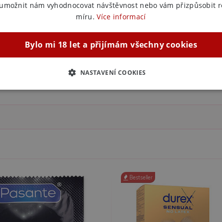
 umožnit nám vyhodnocovat návštěvnost nebo vám přizpůsobit 
míru.
Více informací
Bylo mi 18 let a přijímám všechny cookies
NASTAVENÍ COOKIES
ZBYTNĚ NUTNÉ
ANALYTICKÉ
MARKETINGOVÉ
F
Nezbytně nutné
Analytické
Marketingové
Funkční
ie umožňují základní funkce webových stránek, jako je přihlášení uživatele a správa 
rů cookie správně používat.
Bestseller
ovider / Doména
Vyprší
Popis
1 rok 1
Tento soubor cookie používá služba Cookie-Script.co
okieScript
měsíc
předvoleb souhlasu se soubory cookie návštěvníků. Je
sexshop.cz
Cookie-Script.com fungoval správně.
sexshop.cz
1 rok 1
Tento soubor cookie je přidružen k webům používající