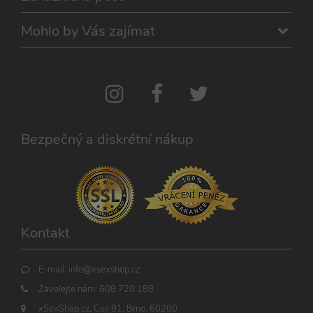
lepivosti
mediator.zopim.com
případy 
CORS p
Mohlo by Vás zajímat
aktualiz
Chromi
vytvářím
soubory
lepivost
každou 
těchto f
lepivost
založen
trvání 
AWSAL
Bezpečný a diskrétní nákup
(ALB).
_GRECAPTCHA
6
Google
Google LLC
měsíců
reCAPT
www.google.com
nastaví 
spuštěn
potřebn
soubor 
(_GREC
Kontakt
za účel
provede
analýzy r
E-mail:
info@xsexshop.cz
PHPSESSID
1
Tento s
PHP.net
měsíc
cookie
.xsexshop.cz
Zavolejte nám:
608 720 188
obsahuj
informa
xSexShop.cz, Cejl 91, Brno, 60200
relaci. Je