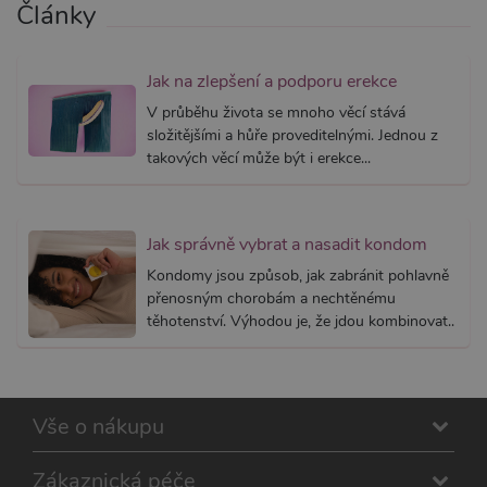
souhlas
Články
soubory
návštěvn
nutné, 
banner 
Jak na zlepšení a podporu erekce
Cookie-
Script.
V průběhu života se mnoho věcí stává
fungova
správně
složitějšími a hůře proveditelnými. Jednou z
takových věcí může být i erekce...
_ga_SX4YNVLNP9
.xsexshop.cz
1 rok 1
Tento s
měsíc
cookie j
přidruž
webům
používa
Správce
Jak správně vybrat a nasadit kondom
Google 
načtení 
Kondomy jsou způsob, jak zabránit pohlavně
skriptů
na strán
přenosným chorobám a nechtěnému
Pokud j
těhotenství. Výhodou je, že jdou kombinovat..
použit, l
považov
nezbytn
nutný, 
bez něj 
skripty
fungova
Vše o nákupu
správně
AWSALBCORS
7 dní
Pro pokr
Amazon.com Inc.
Zákaznická péče
podpor
widget-