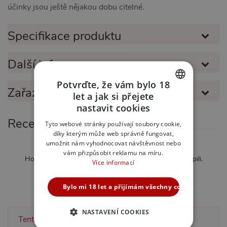
účinky jsou ještě nějakou dobu citelné.
Specifikace produktu
Další informace
Potvrďte, že vám bylo 18
Zařazeno v kategoriích
let a jak si přejete
CZECH
nastavit cookies
SLOVAK
Recenze
Tyto webové stránky používají soubory cookie,
díky kterým může web správně fungovat,
ENGLISH
umožnit nám vyhodnocovat návštěvnost nebo
Zatím nebylo hodnoceno
vám přizpůsobit reklamu na míru.
Hodnotit mohou pouze zákazníci kteří produkt zakoupili.
Více informací
Ohodnotit tento produkt
Bylo mi 18 let a přijímám všechny cookies
NASTAVENÍ COOKIES
Tento produkt zatím nebyl hodnocen žádným