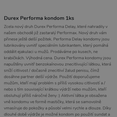
Durex Performa kondom 1ks
Zcela nový druh Durex Performa Delay, které nahradily v
našem obchodě již zastaralý Performax. Nový druh vám
přinese ještě delší požitek. Performa Delay kondomy jsou
lubrikovány uvnitř speciálním lubrikantem, který pomáhá
oddálit ejakulaci u mužů. Prodáváme po kusech, ne
krabičkách. Výhodná cena. Durex Performa kondomy jsou
napuštěny uvnitř benzokaínovou znecitlivující látkou, která
sníží citlivost / dočasně znecitliví žalud penisu, čímž
dosáhne partner delší výdrže. Použití doporučujeme
mužům, kteří mají problém s příliš vysokou citlivostí a /
nebo s tím související krátkou výdrží nebo mužům, kteří
obsluhují příliš náročné ženy :) Aktivní látka je obsažena
vně kondomu ve formě mastičky, která se samovolně
vmasíruje do pokožky a působí velmi rychle a dlouze. Díky
dlouhé době výdrže je možné kondom po použití sundat a