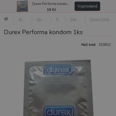
Durex Performa kondom 1ks
MENU
Vyprodané
19 Kč
Erotické pomůcky
Doplňky a afrodiziaka
Kondomy
Znecitlivující kondomy
Durex Performa kondom 1ks
Durex Performa kondom 1ks
Náš kód:
103822