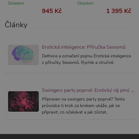
Skladem
Skladem
AWSALBCORS
7 dní
Pro pokr
Amazon.com Inc.
podpor
widget-
945 Kč
1 395 Kč
lepivosti
mediator.zopim.com
případy 
CORS p
Články
aktualiz
Chromi
vytvářím
soubory
lepivost
Erotická inteligence: Příručka Sexiomů
každou 
těchto f
Definice a označení pojmu Erotická inteligence
lepivost
založen
z příručky Sexiomů. Rychle a stručně.
trvání 
AWSAL
(ALB).
_GRECAPTCHA
6
Google
Google LLC
měsíců
reCAPT
www.google.com
Swingers party poprvé: Erotický ráj plný extáze? Průvodce, který ti otevře dveře!
nastaví 
spuštěn
Připraven na swingers party poprvé? Tento
potřebn
soubor 
průvodce ti krok za krokem ukáže, jak se
(_GREC
připravit, co očekávat a jak zůstat..
za účel
provede
analýzy r
PHPSESSID
1
Tento s
PHP.net
měsíc
cookie
.xsexshop.cz
obsahuj