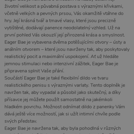
životní velikost a půvabná postava s výraznými křivkami,
včetně velkých a pevných prsou, Vás okamžitě vtáhne do
hry. Její krásná tvář a tmavé vlasy, které jsou precizně
vytištěné, dodávají panence neodolatelný vzhled. Už na
první pohled Vás okouzlí její přirozená krása a smyslnost.
Eager Bae je vybavena dvěma potěšujícími otvory – ústy a
análním otvorem – které jsou navrženy tak, aby poskytovaly
realistický pocit a maximální uspokojení. Ať už hledáte
jemnou stimulaci nebo intenzivní zážitek, Eager Bae je
připravena splnit Vaše přání.
Součástí Eager Bae je také flexibilní dildo ve tvaru
realistického penisu s výraznými varlaty. Tento doplněk je
navržen tak, aby vypadal a působil jako skutečný, a díky
přísavce jej můžete použít samostatně na jakémkoli
hladkém povrchu. Možnost odnímat dildo z panenky Vám
dává ještě více možností, jak si užít intimní chvíle podle
svých představ.
Eager Bae je navržena tak, aby byla pohodlná v různých