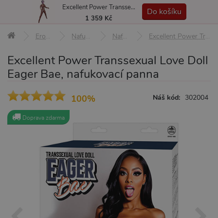
Excellent Power Transsexual Love Doll Eager Bae, nafukovací panna
MENU
Do košíku
1 359 Kč
Erotické pomůcky
Nafukovací a real panny
Nafukovací panáci
Excellent Power Transsexual Love Doll Eager Bae, nafukovací panna
Excellent Power Transsexual Love Doll
Eager Bae, nafukovací panna
100%
Náš kód:
302004
Doprava zdarma