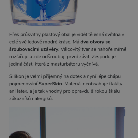
Přes průsvitný plastový obal je vidět tělesná svítilna v
celé své ledově modré kráse. Má
dva otvory se
šroubovacími uzávěry
. Válcovitý tvar se nahoře mírně
rozšiřuje a zde odšroubuji první závit. Zespodu je
jediná část, která z masturbátoru vyčnívá.
Silikon je velmi příjemný na dotek a nyní lépe chápu
pojmenování
SuperSkin
. Materiál neobsahuje ftaláty
ani latex, a je tak vhodný pro opravdu širokou škálu
zákazníků i alergiků.