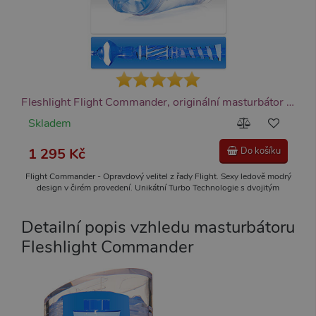
Fleshlight Flight Commander, originální masturbátor (ledově modrý)
Skladem
1 295 Kč
Do košíku
Flight Commander - Opravdový velitel z řady Flight. Sexy ledově modrý
design v čirém provedení. Unikátní Turbo Technologie s dvojitým
průnikem. Materiál SuperSkin pro nepopsatelně realistický zážitek.
Diskrétní.
Detailní popis vzhledu masturbátoru
Fleshlight Commander