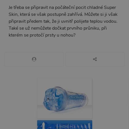
identifikátoru
klienta. Je
Je třeba se připravit na počáteční pocit chladné Super
součástí
Skin, která se však postupně zahřívá. Můžete si ji však
každého
požadavku na
připravit předem tak, že ji uvnitř polijete teplou vodou.
stránku na webu
a slouží k
Také se už nemůžete dočkat prvního průniku, při
výpočtu údajů o
kterém se protočí prsty u nohou?
návštěvnících,
relacích a
kampaních pro
analytické
přehledy webů.