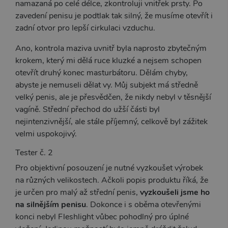
Cookie-
namazaná po celé délce, zkontroluji vnitřek prsty. Po
Script.
zavedení penisu je podtlak tak silný, že musíme otevřít i
fungova
správně
zadní otvor pro lepší cirkulaci vzduchu.
_ga_SX4YNVLNP9
.xsexshop.cz
1 rok 1
Tento s
měsíc
cookie j
Ano, kontrola maziva uvnitř byla naprosto zbytečným
přidruž
krokem, který mi dělá ruce kluzké a nejsem schopen
webům
používa
otevřít druhý konec masturbátoru. Dělám chyby,
Správce
Google 
abyste je nemuseli dělat vy. Můj subjekt má středně
načtení 
skriptů
velký penis, ale je přesvědčen, že nikdy nebyl v těsnější
na strán
vagíně. Střední přechod do užší části byl
Pokud j
použit, l
nejintenzivnější, ale stále příjemný, celkově byl zážitek
považov
nezbytn
velmi uspokojivý.
nutný, 
bez něj 
Tester č. 2
skripty
fungova
správně
Pro objektivní posouzení je nutné vyzkoušet výrobek
na různých velikostech. Ačkoli popis produktu říká, že
AWSALBCORS
7 dní
Pro pokr
Amazon.com Inc.
podpor
widget-
je určen pro malý až střední penis,
vyzkoušeli jsme ho
lepivosti
mediator.zopim.com
případy 
na silnějším
penisu
. Dokonce i s oběma otevřenými
CORS p
konci nebyl Fleshlight vůbec pohodlný pro úplné
aktualiz
Chromi