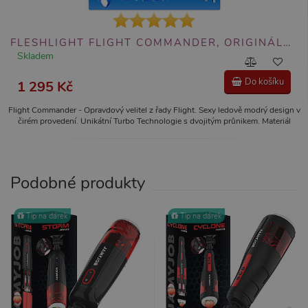
FLESHLIGHT FLIGHT COMMANDER, ORIGINÁLNÍ MASTURBÁTOR (LEDOVĚ MODRÝ)
Skladem
Do košíku
1 295 Kč
Flight Commander - Opravdový velitel z řady Flight. Sexy ledově modrý design v
čirém provedení. Unikátní Turbo Technologie s dvojitým průnikem. Materiál
SuperSkin pro nepopsatelně realistický zážitek. Diskrétní.
Podobné produkty
Tip na dárek
Tip na dárek