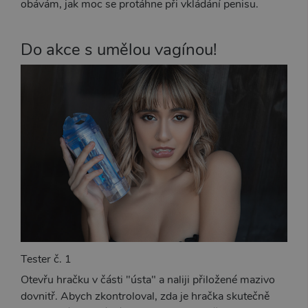
obávám, jak moc se protáhne při vkládání penisu.
MARKETINGOVÉ
FUNKČNÍ
Do akce s umělou vagínou!
Nezbytně nutné
Analytické
Marketingové
Funkční
Nezbytně nutné soubory cookie umožňují
základní funkce webových stránek, jako je
přihlášení uživatele a správa účtu. Webové
stránky nelze bez nezbytně nutných souborů
cookie správně používat.
Název
Provider / Doména
Vyprší
Popis
CookieScriptConsent
1 rok 1
Tento s
CookieScript
měsíc
cookie 
.xsexshop.cz
služba 
Script.c
zapamat
předvol
Tester č. 1
souhlas
soubory
Otevřu hračku v části "ústa" a naliji přiložené mazivo
návštěvn
nutné, 
dovnitř. Abych zkontroloval, zda je hračka skutečně
banner 