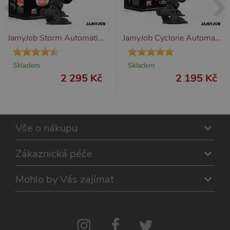
JamyJob Storm Automatic Vagina Masturbator, rotační masturbátor pro muže
JamyJob Cyclone Automatic Vagina Masturbator, rotační masturbátor pro muže
Skladem
Skladem
2 295 Kč
2 195 Kč
Vše o nákupu
Zákaznická péče
Mohlo by Vás zajímat