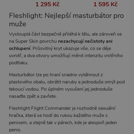
č
1 295 Kč
1 595 Kč
Fleshlight: Nejlepší masturbátor pro
muže
Provider /
Název
Vyprší
Popis
Provider /
Doména
Vystouplá část bezpečně přiléhá k tělu, ale zároveň se
Název
Vyprší
Popis
Doména
__zlcmid
1 rok
Widget
Zendesk
na Super Skin povrchu
nezachycují nečistoty ani
živého chatu
_ga
Inc.
1 rok
Tento název
Google LLC
ochlupení
. Průsvitný kryt ukazuje vše, co se děje
nastavuje
.xsexshop.cz
1
souboru cookie
.xsexshop.cz
soubory
měsíc
je spojen s
uvnitř, a dva otvory umožňují měnit intenzitu vnitřního
cookie pro
Google
uložení ID
Universal
podtlaku.
živého chatu
Analytics - což je
Zopim
významná
používaného
aktualizace
Masturbátor
lze po hraní snadno vytáhnout z
k identifikaci
běžněji
plastového obalu, obrátit naruby a jednoduše omýt pod
zařízení
používané
napříč
analytické
tekoucí vodou. Po úplném vysušení jej jednoduše
návštěvami.
služby Google.
Tento soubor
nasaďte zpět a zavřete.
cookie se
používá k
rozlišení
Fleshlight Flight Commander je rozhodně sexuální
jedinečných
hračka, která se hodí do rukou každého muže s
uživatelů
přiřazením
penisem, a stejně tak v párech, kde je alespoň jeden
náhodně
vygenerovaného
penis.
čísla jako