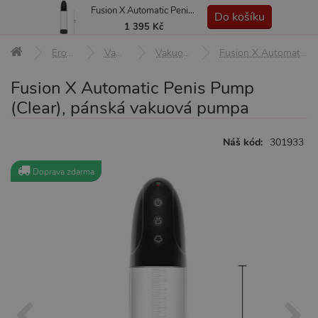
Fusion X Automatic Penis Pump (Clear), pánská vakuová pumpa
MENU
Do košíku
1 395 Kč
Erotické pomůcky
Vakuové pumpy
Vakuové pumpy pro muže
Fusion X Automatic Penis Pump (Clear), pánská vakuová pumpa
Fusion X Automatic Penis Pump
(Clear), pánská vakuová pumpa
Náš kód:
301933
Doprava zdarma