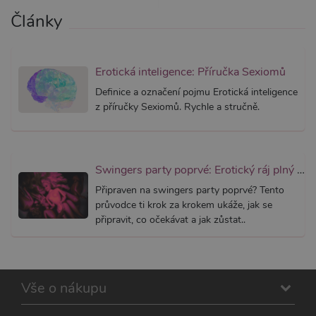
podpor
widget-
lepivosti
mediator.zopim.com
Články
případy 
CORS p
aktualiz
Chromi
vytvářím
Erotická inteligence: Příručka Sexiomů
soubory
lepivost
každou 
Definice a označení pojmu Erotická inteligence
těchto f
z příručky Sexiomů. Rychle a stručně.
lepivost
založen
trvání 
AWSAL
(ALB).
Swingers party poprvé: Erotický ráj plný extáze? Průvodce, který ti otevře dveře!
_GRECAPTCHA
6
Google
Google LLC
měsíců
reCAPT
www.google.com
Připraven na swingers party poprvé? Tento
nastaví 
spuštěn
průvodce ti krok za krokem ukáže, jak se
potřebn
připravit, co očekávat a jak zůstat..
soubor 
(_GREC
za účel
provede
analýzy r
PHPSESSID
1
Tento s
PHP.net
Vše o nákupu
měsíc
cookie
.xsexshop.cz
obsahuj
informa