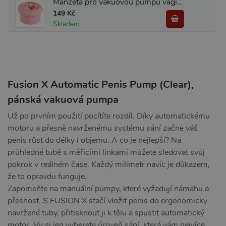
Manžeta pro vakuovou pumpu vagína Boss Series Pump Sleeve LifeLike
149 Kč
Skladem
Fusion X Automatic Penis Pump (Clear),
pánská vakuová pumpa
Už po prvním použití pocítíte rozdíl. Díky automatickému
motoru a přesně navrženému systému sání začne váš
penis růst do délky i objemu. A co je nejlepší? Na
průhledné tubě s měřicími linkami můžete sledovat svůj
pokrok v reálném čase. Každý milimetr navíc je důkazem,
že to opravdu funguje.
Zapomeňte na manuální pumpy, které vyžadují námahu a
přesnost. S FUSION X stačí vložit penis do ergonomicky
navržené tuby, přitisknout ji k tělu a spustit automatický
motor. Vy si jen vyberete úroveň sání, která vám nejvíce