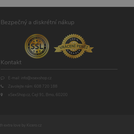
Bezpečný a diskrétní nákup
Kontakt
E-mail:
info@xsexshop.cz
Zavolejte nám:
608 720 188
xSexShop.cz, Cejl 91, Brno, 60200
h extra love by
Kicero.cz