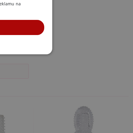
reklamu na
UNKČNÍ
účtu. Webové stránky nelze
m k zapamatování
 nutné, aby banner cookie
m Správce značek Google k