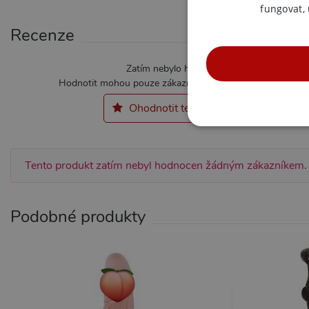
fungovat,
Recenze
Zatím nebylo hodnoceno
Hodnotit mohou pouze zákazníci kteří produkt zakoupili.
Ohodnotit tento produkt
NE
Tento produkt zatím nebyl hodnocen žádným zákazníkem.
Podobné produkty
Nezbytně nutné soubory cook
bez nezbytně nutných soubo
Název
Pr
CookieScriptConsent
Co
.x
_ga_SX4YNVLNP9
.x