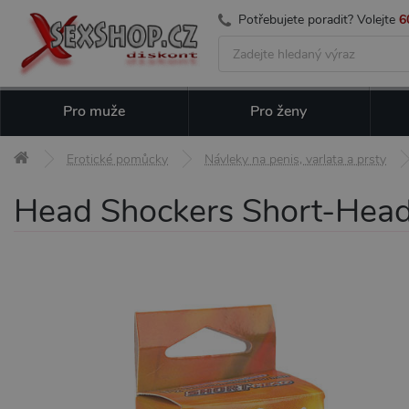
Potřebujete poradit? Volejte
6
Pro muže
Pro ženy
Erotické pomůcky
Návleky na penis, varlata a prsty
Head Shockers Short-Hea