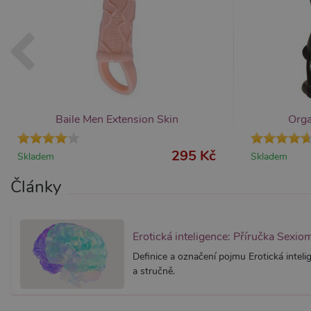
AWSALBCORS
Am
wi
me
_GRECAPTCHA
Go
ww
PHPSESSID
PH
Baile Men Extension Skin
Org
.x
295 Kč
Skladem
Skladem
Provider /
Provider /
Název
Název
V
Články
Doména
Doména
_ga
__zlcmid
1
Google LLC
Zendesk Inc.
.xsexshop.cz
.xsexshop.cz
m
Erotická inteligence: Příručka Sexio
Definice a označení pojmu Erotická intel
a stručně.