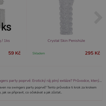
it, lze jej považovat za
ungovat správně.
S po aktualizaci
 každou z těchto funkcí
ALB).
bor cookie (_GRECAPTCHA)
ezbytný pro správnou
 / 1ks
Crystal Skin Penishüle
59 Kč
295 Kč
Skladem
znamná aktualizace běžněji
tu Zopim používaného k
í jedinečných uživatelů
ástí každého požadavku na
h pro analytické přehledy
Swingers party poprvé: Erotický ráj plný extáze? Průvodce, který ti otevře dveře!
aven na swingers party poprvé? Tento průvodce ti krok za krokem
, jak se připravit, co očekávat a jak zůstat..