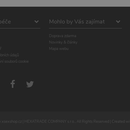
péče
Mohlo by Vás zajímat
Doprava zdarma
Novinky & články
ř
Mapa webu
bních údajů
ání souborů cookie
xsexshop.cz
| HEXATRADE COMPANY s.r.o., All Rights Reserved | Created wit