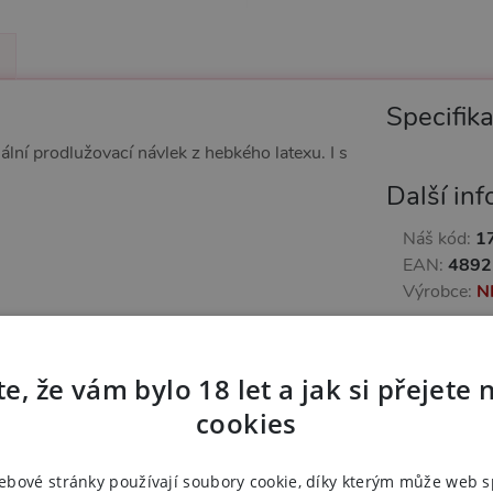
Specifik
ní prodlužovací návlek z hebkého latexu. I s
Další in
Náš kód:
1
EAN:
4892
Výrobce:
N
Zařazeno
e, že vám bylo 18 let a jak si přejete 
Návleky
cookies
ebové stránky používají soubory cookie, díky kterým může web 