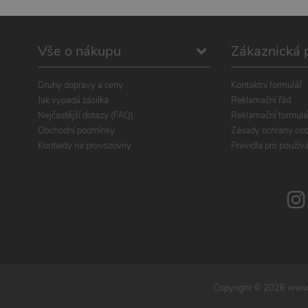
Vše o nákupu
Zákaznická 
Druhy dopravy a ceny
Kontaktní formulář
Jak vypadá zásilka
Reklamační řád
Nejčastější dotazy (FAQ)
Reklamační formulá
Obchodní podmínky
Zásady ochrany oso
Kontakty na provozovny
Pravidla pro použív
Copyright ©
2026
www.