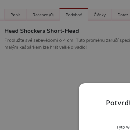
Popis
Recenze
(0)
Podobné
Články
Dotaz
Head Shockers Short-Head
Prodlužte své sebevědomí o 4 cm. Tuto proměnu zaručí speciál
malým kašpárkem lze hrát velké divadlo!
Potvrďt
Tyto w