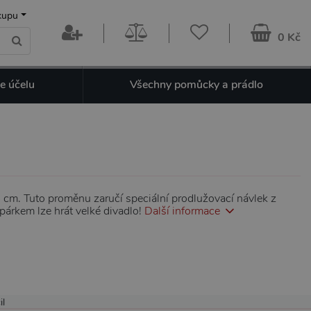
kupu
0 Kč
e účelu
Všechny pomůcky a prádlo
 cm. Tuto proměnu zaručí speciální prodlužovací návlek z
párkem lze hrát velké divadlo!
Další informace
il