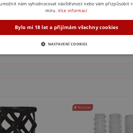
 umožnit nám vyhodnocovat návštěvnost nebo vám přizpůsobit 
míru.
Více informací
Bylo mi 18 let a přijímám všechny cookies
NASTAVENÍ COOKIES
ZBYTNĚ NUTNÉ
ANALYTICKÉ
MARKETINGOVÉ
F
Nezbytně nutné
Analytické
Marketingové
Funkční
ie umožňují základní funkce webových stránek, jako je přihlášení uživatele a správa 
rů cookie správně používat.
ovider / Doména
Vyprší
Popis
Bestseller
1 rok 1
Tento soubor cookie používá služba Cookie-Script.co
okieScript
měsíc
předvoleb souhlasu se soubory cookie návštěvníků. Je
sexshop.cz
Cookie-Script.com fungoval správně.
sexshop.cz
1 rok 1
Tento soubor cookie je přidružen k webům používající