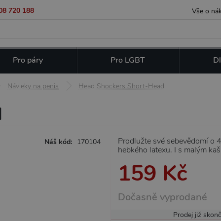
08 720 188
Vše o ná
Pro páry
Pro LGBT
Dl
Návleky na penis
Head Shockers Short-Head
d
Prodlužte své sebevědomí o 4
Náš kód:
170104
hebkého latexu. I s malým kaš
159 Kč
Dočasně vyprodané
Prodej již skonč