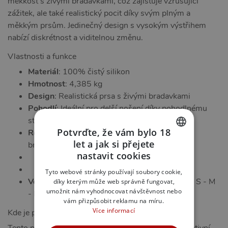
měkkost s živými bradavkami, což zajišťuje vzrušující
zážitek, ale také realistický pocit díky svým plným a
měkkým prsům. Jedinečný design s vysokým výstřihem
nabízí diskrétnost a viditelnou změnu.
Vlastnosti a funkce
Materiál
: 100% čistý silikon
Hmotnost
: 4,385 kg
Design
: Realistická prsa s živými bradavkami
Pohodlí
: Ideální pro delší nošení díky pohodlnému
střihu
Potvrďte, že vám bylo 18
Realistický pocit
: Měkká a plná prsa s živými
let a jak si přejete
bradavkami
CZECH
nastavit cookies
SLOVAK
Tyto webové stránky používají soubory cookie,
Velikosti:
Flexibilní – přizpůsobí se velikostem S - M
díky kterým může web správně fungovat,
ENGLISH
umožnit nám vyhodnocovat návštěvnost nebo
- L
vám přizpůsobit reklamu na míru.
Více informací
Kde je použít?