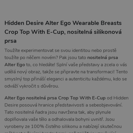
Hidden Desire Alter Ego Wearable Breasts
Crop Top With E-Cup, nositelná silikonová
prsa
Toužíte experimentovat se svou identitou nebo prostě
toužíte po něčem novém? Pak jsou tato
nositelná prsa
Alter Ego
to, co hledáte! Splní vaše představy a zcela o vás
udělá nový obraz, takže se připravte na transformaci! Tento
smyslný top přináší eleganci a autenticitu každému, kdo se
odváží vykročit s důvěrou.
Alter Ego nositelná prsa Crop Top With E-Cup
od Hidden
Desire posouvá hranice představivosti a sebeobjevování.
Tato nositelná ňadra jsou navržena tak, aby plynule
doplňovala vaše tělo a odhalovala bohyni uvnitř. Jsou
vyrobeny ze 100% čistého silikonu a nabízejí skutečnou