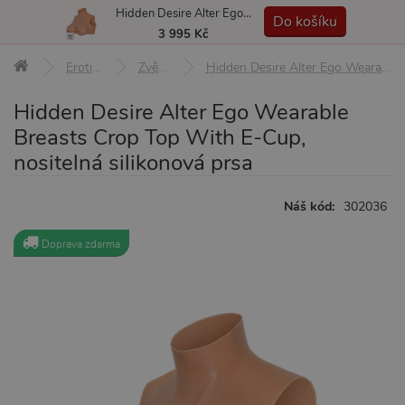
Hidden Desire Alter Ego Wearable Breasts Crop Top With E-Cup, nositelná silikonová prsa
MENU
Do košíku
3 995 Kč
Erotické pomůcky
Zvětšení poprsí
Hidden Desire Alter Ego Wearable Breasts Crop Top With E-Cup, nositelná silikonová prsa
Hidden Desire Alter Ego Wearable
Breasts Crop Top With E-Cup,
nositelná silikonová prsa
Náš kód:
302036
Doprava zdarma