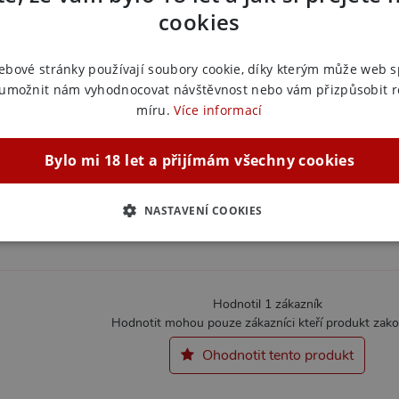
Náš kód:
1
cookies
EAN:
4024
Výrobce:
Y
ebové stránky používají soubory cookie, díky kterým může web 
 umožnit nám vyhodnocovat návštěvnost nebo vám přizpůsobit 
Zařazeno
míru.
Více informací
Kalendá
Bylo mi 18 let a přijímám všechny cookies
NASTAVENÍ COOKIES
ZBYTNĚ NUTNÉ
ANALYTICKÉ
MARKETINGOVÉ
F
Hodnotil 1 zákazník
Hodnotit mohou pouze zákazníci kteří produkt zakou
Nezbytně nutné
Analytické
Marketingové
Funkční
Ohodnotit tento produkt
ie umožňují základní funkce webových stránek, jako je přihlášení uživatele a správa 
rů cookie správně používat.