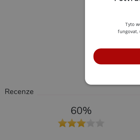
Tyto w
fungovat,
NE
Recenze
60%
Nezbytně nutné soubory cook
bez nezbytně nutných soubo