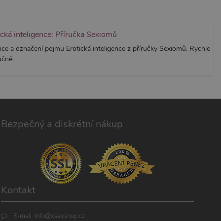
ická inteligence: Příručka Sexiomů
ice a označení pojmu Erotická inteligence z příručky Sexiomů. Rychle
učně.
Bezpečný a diskrétní nákup
Kontakt
E-mail:
info@xsexshop.cz