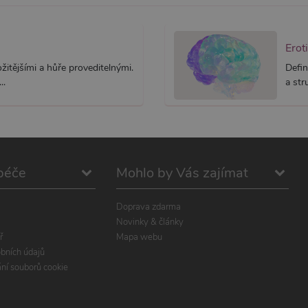
Erot
itějšími a hůře proveditelnými.
Defin
..
a str
péče
Mohlo by Vás zajímat
Doprava zdarma
Novinky & články
ř
Mapa webu
bních údajů
ání souborů cookie