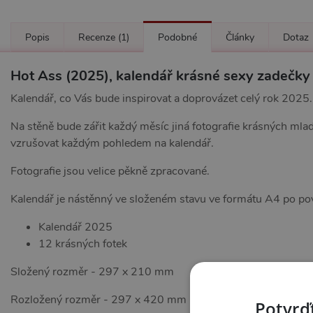
Popis
Recenze
(1)
Podobné
Články
Dotaz
Hot Ass (2025), kalendář krásné sexy zadečky
Kalendář, co Vás bude inspirovat a doprovázet celý rok 2025.
Na stěně bude zářit každý měsíc jiná fotografie krásných mla
vzrušovat každým pohledem na kalendář.
Fotografie jsou velice pěkně zpracované.
Kalendář je nástěnný ve složeném stavu ve formátu A4 po pov
Kalendář 2025
12 krásných fotek
Složený rozměr - 297 x 210 mm
Rozložený rozměr - 297 x 420 mm
Potvrďt