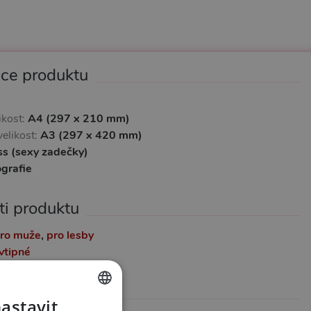
ace produktu
ikost:
A4 (297 x 210 mm)
elikost:
A3 (297 x 420 mm)
ss (sexy zadečky)
ografie
ti produktu
ro muže
,
pro lesby
vtipné
formace
nastavit