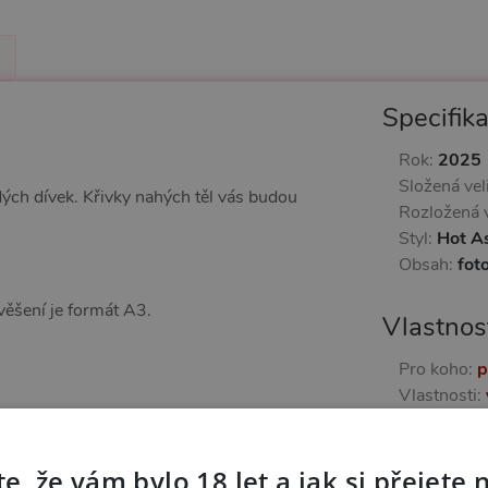
Specifik
Rok:
2025
Složená vel
dých dívek. Křivky nahých těl vás budou
Rozložená v
Styl:
Hot A
Obsah:
fot
ěšení je formát A3.
Vlastnos
Pro koho:
p
Vlastnosti:
Další in
e, že vám bylo 18 let a jak si přejete 