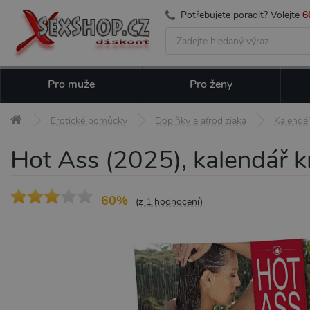
Potřebujete poradit? Volejte
6
Pro muže
Pro ženy
Erotické pomůcky
Doplňky a afrodiziaka
Kalendá
Hot Ass (2025), kalendář 
60%
(z 1 hodnocení)