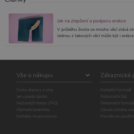
Jak na zlepšení a podporu erekce
V průběhu života se mnoho věcí stává slož
Jednou z takových věcí může být i erekce.
Vše o nákupu
Zákaznická 
Druhy dopravy a ceny
Kontaktní formulář
Jak vypadá zásilka
Reklamační řád
Nejčastější dotazy (FAQ)
Reklamační formulá
Obchodní podmínky
Zásady ochrany oso
Kontakty na provozovny
Pravidla pro použív