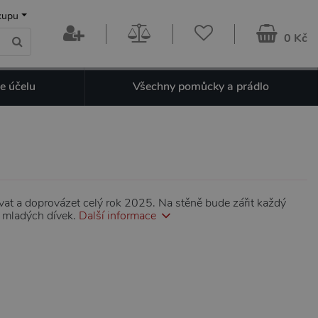
kupu
0 Kč
e účelu
Všechny pomůcky a prádlo
vat a doprovázet celý rok 2025. Na stěně bude zářit každý
h mladých dívek.
Další informace