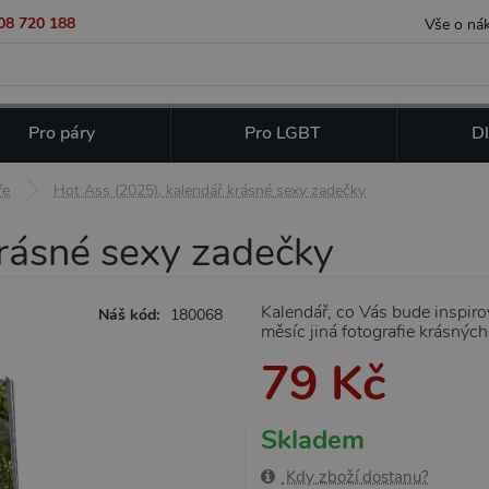
08 720 188
Vše o ná
Pro páry
Pro LGBT
Dl
ře
Hot Ass (2025), kalendář krásné sexy zadečky
krásné sexy zadečky
Kalendář, co Vás bude inspiro
Náš kód:
180068
měsíc jiná fotografie krásnýc
79 Kč
Skladem
Kdy zboží dostanu?