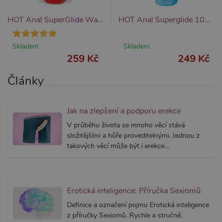
fungova
správně
HOT Anal SuperGlide Warming 100ml anální hřejivý gel
HOT Anal Superglide 100 ml
AWSALBCORS
7 dní
Pro pokr
Amazon.com Inc.
podpor
widget-
lepivosti
mediator.zopim.com
Skladem
Skladem
případy 
CORS p
259 Kč
249 Kč
aktualiz
Chromi
vytvářím
Články
soubory
lepivost
každou 
těchto f
Jak na zlepšení a podporu erekce
lepivost
založen
trvání 
V průběhu života se mnoho věcí stává
AWSAL
složitějšími a hůře proveditelnými. Jednou z
(ALB).
takových věcí může být i erekce...
_GRECAPTCHA
6
Google
Google LLC
měsíců
reCAPT
www.google.com
nastaví 
spuštěn
potřebn
soubor 
Erotická inteligence: Příručka Sexiomů
(_GREC
za účel
Definice a označení pojmu Erotická inteligence
provede
z příručky Sexiomů. Rychle a stručně.
analýzy r