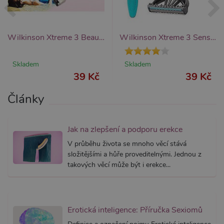
Nezbytně nutné
Analytické
Wilkinson Xtreme 3 Beauty
Wilkinson Xtreme 3 Sensitive, žiletka s zvlhčujícím proužkem
Marketingové
Funkční
Nezbytně nutné soubory cookie umožňují
Skladem
Skladem
základní funkce webových stránek, jako je
přihlášení uživatele a správa účtu. Webové
39 Kč
39 Kč
stránky nelze bez nezbytně nutných souborů
cookie správně používat.
Články
Název
Provider / Doména
Vyprší
Popis
CookieScriptConsent
1 rok 1
Tento s
CookieScript
měsíc
cookie 
.xsexshop.cz
Jak na zlepšení a podporu erekce
služba 
Script.c
V průběhu života se mnoho věcí stává
zapamat
složitějšími a hůře proveditelnými. Jednou z
předvol
souhlas
takových věcí může být i erekce...
soubory
návštěvn
nutné, 
banner 
Cookie-
Script.
Erotická inteligence: Příručka Sexiomů
fungova
správně