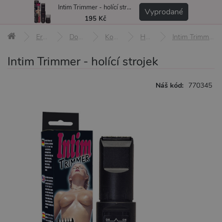
Intim Trimmer - holící strojek
MENU
Vyprodané
195 Kč
Erotické pomůcky
Doplňky a afrodiziaka
Kosmetika a hygiena
Holení a depilace
Intim Trimmer - holící strojek
Intim Trimmer - holící strojek
Náš kód:
770345