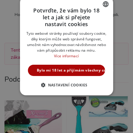
Zatím nebylo hodnoceno
Potvrďte, že vám bylo 18
Hodnotit mohou pouze zákazníci kteří produkt zakoupili.
let a jak si přejete
CZECH
nastavit cookies
Ohodnotit tento produkt
SLOVAK
Tyto webové stránky používají soubory cookie,
díky kterým může web správně fungovat,
ENGLISH
umožnit nám vyhodnocovat návštěvnost nebo
Tento produkt zatím nebyl hodnocen žádným
vám přizpůsobit reklamu na míru.
Více informací
zákazníkem.
Bylo mi 18 let a přijímám všechny cookies
Podobné produkty
NASTAVENÍ COOKIES
NEZBYTNĚ NUTNÉ
ANALYTICKÉ
MARKETINGOVÉ
FUNKČNÍ