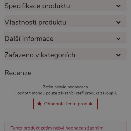
Specifikace produktu
Nezbytně nutné soubory cookie umožňují
základní funkce webových stránek, jako je
přihlášení uživatele a správa účtu. Webové
Vlastnosti produktu
stránky nelze bez nezbytně nutných souborů
cookie správně používat.
Název
Provider / Doména
Vyprší
Popis
Další informace
CookieScriptConsent
1 rok 1
Tento s
CookieScript
měsíc
cookie 
.xsexshop.cz
služba 
Zařazeno v kategoriích
Script.c
zapamat
předvol
souhlas
Recenze
soubory
návštěvn
nutné, 
banner 
Zatím nebylo hodnoceno
Cookie-
Script.
Hodnotit mohou pouze zákazníci kteří produkt zakoupili.
fungova
správně
Ohodnotit tento produkt
_ga_SX4YNVLNP9
.xsexshop.cz
1 rok 1
Tento s
měsíc
cookie j
přidruž
webům
používa
Tento produkt zatím nebyl hodnocen žádným
Správce