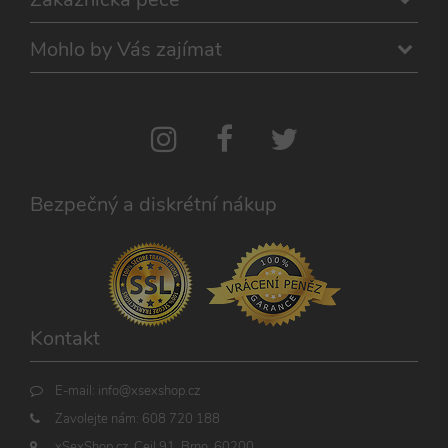
nastavuje
.xsexshop.cz
1
souboru cookie
.xsexshop.cz
soubory
měsíc
je spojen s
cookie pro
Google
Mohlo by Vás zajímat
uložení ID
Universal
živého chatu
Analytics - což je
Zopim
významná
používaného
aktualizace
k identifikaci
běžněji
zařízení
používané
napříč
analytické
návštěvami.
služby Google.
Tento soubor
cookie se
používá k
Bezpečný a diskrétní nákup
rozlišení
jedinečných
uživatelů
přiřazením
náhodně
vygenerovaného
čísla jako
identifikátoru
klienta. Je
Kontakt
součástí
každého
požadavku na
stránku na webu
E-mail:
info@xsexshop.cz
a slouží k
výpočtu údajů o
Zavolejte nám:
608 720 188
návštěvnících,
relacích a
xSexShop.cz, Cejl 91, Brno, 60200
kampaních pro