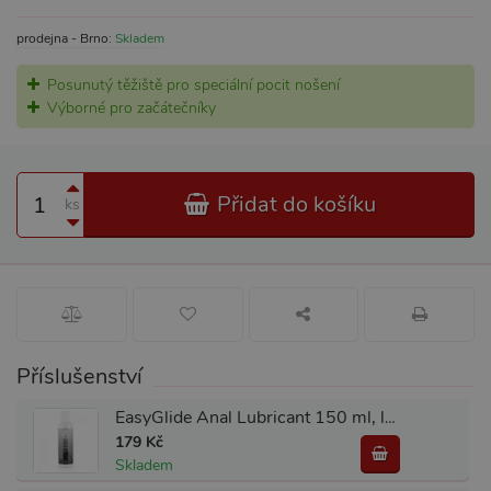
prodejna - Brno:
Skladem
Posunutý těžiště pro speciální pocit nošení
Výborné pro začátečníky
Přidat do košíku
ks
Příslušenství
EasyGlide Anal Lubricant 150 ml, lubrikační gel pro anální sex
179 Kč
Skladem