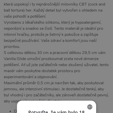
která uspokojí i ty nejnáročnější milovníky CBT (cock and
ball torture) her. Každý detail byl vytvořen s ohledem na
vaše pohodlí a potěšení.
Vyrobeno z lékařského silikonu, který je hypoalergenní,
neporézní a snadno se čistí. Tento materiál je ideální pro
intimní hračky, protože je šetrný k pokožce a zajišťuje
bezpečné používání. Vaše zdraví a komfort jsou naší
prioritou.
S celkovou délkou 30 cm a pracovní délkou 29,5 cm vám
Vanilla Glide umožní prozkoumat zcela nové dimenze
potěšení. Ať už jste začátečník nebo zkušený uživatel, tento
masér vám poskytne dostatek prostoru pro
experimentování a objevování.
Maximální průměr 0,5 cm je navržen tak, aby poskytoval
jemnou, ale intenzivní stimulaci. Je dostatečně tenký, aby
byl vhodný i pro začátečníky, ale zároveň dostatečně pevný,
aby uspokojil pokročilé uživatele.
Dokonalý design pro maximální potěšení
Potvrďte, že vám bylo 18