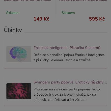
přidruž
webům
používa
Správce
Skladem
Skladem
Google 
149 Kč
595 Kč
načtení 
skriptů
na strán
Články
Pokud j
použit, l
považov
nezbytn
nutný, 
bez něj 
Erotická inteligence: Příručka Sexiomů
skripty
fungova
Definice a označení pojmu Erotická inteligence
správně
z příručky Sexiomů. Rychle a stručně.
AWSALBCORS
7 dní
Pro pokr
Amazon.com Inc.
podpor
widget-
lepivosti
mediator.zopim.com
případy 
CORS p
aktualiz
Swingers party poprvé: Erotický ráj plný extáze? Průvodce, který ti otevře dveře!
Chromi
vytvářím
Připraven na swingers party poprvé? Tento
soubory
průvodce ti krok za krokem ukáže, jak se
lepivost
každou 
připravit, co očekávat a jak zůstat..
těchto f
lepivost
založen