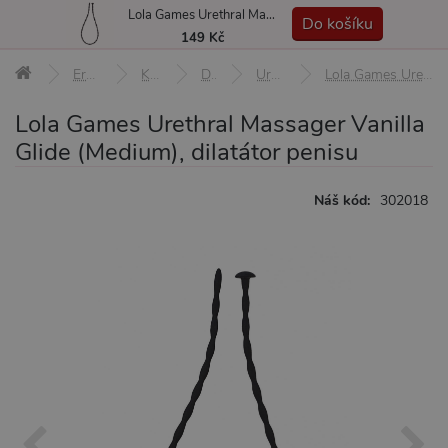
Lola Games Urethral Massager Vanilla Glide (Medium), dilatátor penisu
MENU
Do košíku
149 Kč
Erotické pomůcky
Klinik, klystýr
Dilatátory
Uretrální dilatátory
Lola Games Urethral Massager Vanilla Glide (Medium), dilatátor penisu
Lola Games Urethral Massager Vanilla
Glide (Medium), dilatátor penisu
Náš kód:
302018