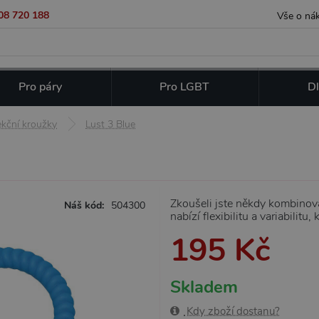
08 720 188
Vše o ná
Pro páry
Pro LGBT
Dl
ekční kroužky
Lust 3 Blue
Zkoušeli jste někdy kombinov
Náš kód:
504300
nabízí flexibilitu a variabilit
195 Kč
Skladem
Kdy zboží dostanu?