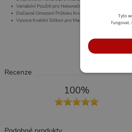
Variabilní Použití pro Nekonečné Možnosti
Dočasné Omezení Průtoku Krve pro Impozantní Erekce
Tyto w
Vysoce Kvalitní Silikon pro Maximální Komfort
fungovat,
Recenze
NE
100%
Nezbytně nutné soubory cook
bez nezbytně nutných soubo
Název
Pr
Podobné produkty