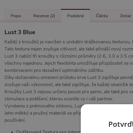
Popis
Recenze
(2)
Podobné
Články
Dotaz
Lust 3 Blue
Každý z kroužků je navržen s unikátní drážkovanou texturou, k
Tato textura nejen zvyšuje citlivost, ale také přináší nový roz
Lust 3 nabízí tři kroužky s různými průměry (2.6, 3.0 a 3.5 c
všechny najednou. Jejich flexibilita umožňuje přizpůsobit se
kombinacemi pro dosažení optimálního zážitku.
Díky dočasnému omezení průtoku krve Lust 3 zajišťuje pevnější
zvyšuje vaši výkonnost, ale také zajišťuje, že každý okamžik bu
Kroužky Lust 3 nejsou určeny pouze pro penis, ale také pro va
stimulace a potěšení, kterou oceníte vy i váš partner.
Vyrobeno z prémiového silikonu, Lust 3 je nejen bezpečný pro
Jeho měkký a pružný materiál se přizpůsobí vašemu tělu a zajis
používání.
Potvrďt
Drážkovaná Textura pro Intenzivní Stimulaci