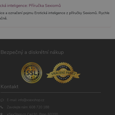
ická inteligence: Příručka Sexiomů
ice a označení pojmu Erotická inteligence z příručky Sexiomů. Rychle
učně.
Bezpečný a diskrétní nákup
Kontakt
E-mail:
info@xsexshop.cz
Zavolejte nám:
608 720 188
xSexShop.cz, Cejl 91, Brno, 60200