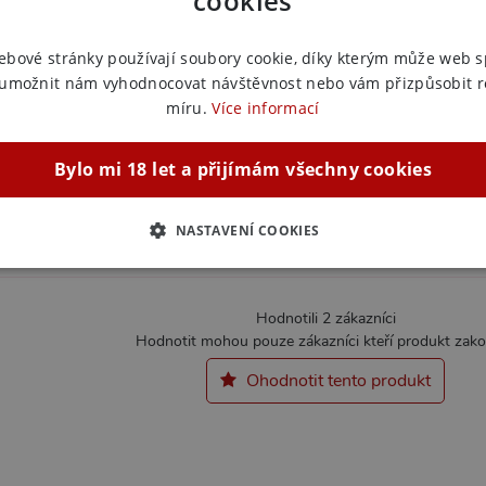
cookies
Výrobce:
Y
ebové stránky používají soubory cookie, díky kterým může web 
Zařazeno
 umožnit nám vyhodnocovat návštěvnost nebo vám přizpůsobit 
míru.
Více informací
Nevibrač
Nevibrač
silikon, 
Bylo mi 18 let a přijímám všechny cookies
Nevibra
NASTAVENÍ COOKIES
ZBYTNĚ NUTNÉ
ANALYTICKÉ
MARKETINGOVÉ
F
Hodnotili 2 zákazníci
Hodnotit mohou pouze zákazníci kteří produkt zakou
Nezbytně nutné
Analytické
Marketingové
Funkční
Ohodnotit tento produkt
ie umožňují základní funkce webových stránek, jako je přihlášení uživatele a správa 
rů cookie správně používat.
ovider / Doména
Vyprší
Popis