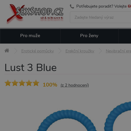
Potřebujete poradit? Volejte
6
Pro muže
Pro ženy
Erotické pomůcky
Erekční kroužky
Nevibrační er
Lust 3 Blue
100%
(z 2 hodnocení)