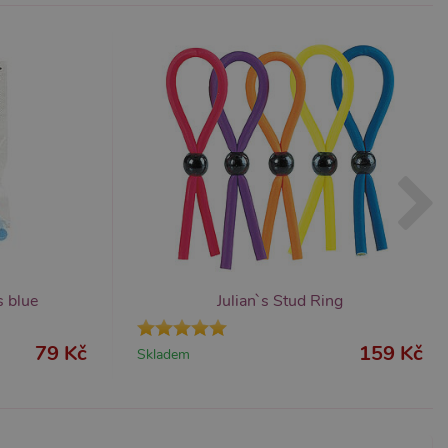
m k zapamatování
 nutné, aby banner cookie
m Správce značek Google k
it, lze jej považovat za
ungovat správně.
S po aktualizaci
 každou z těchto funkcí
ALB).
bor cookie (_GRECAPTCHA)
ezbytný pro správnou
s blue
Julian`s Stud Ring
79 Kč
159 Kč
Skladem
znamná aktualizace běžněji
tu Zopim používaného k
í jedinečných uživatelů
ástí každého požadavku na
h pro analytické přehledy