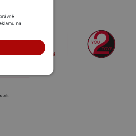
ou2Toys
SLOVAK
ENGLISH
správně
 v kategoriích
reklamu na
ní erekční kroužky
ní erekční kroužky plast,
gel
ční erekční kroužky modrá
UNKČNÍ
pili.
účtu. Webové stránky nelze