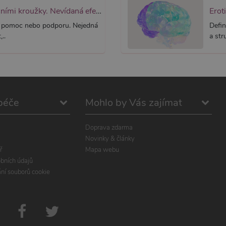
Tvrdý jako skála: Podpoř výdrž erekčními kroužky. Nevídaná efektivita!
Erot
stou pomoc nebo podporu. Nejedná
Defin
..
a str
péče
Mohlo by Vás zajímat
Doprava zdarma
Novinky & články
ř
Mapa webu
bních údajů
ání souborů cookie