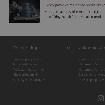
Existují chvíle, kdy někteří potřebují ji
se o žádný zázrak či kouzlo, ale o produkt,
Vše o nákupu
Zákaznická 
Druhy dopravy a ceny
Kontaktní formulář
Jak vypadá zásilka
Reklamační řád
Nejčastější dotazy (FAQ)
Reklamační formulá
Obchodní podmínky
Zásady ochrany oso
Kontakty na provozovny
Pravidla pro použív