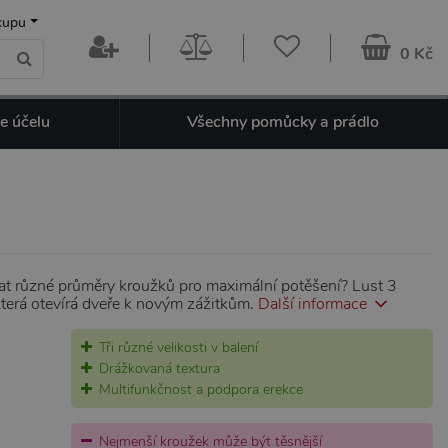
kupu
0 Kč
e účelu
Všechny pomůcky a prádlo
at různé průměry kroužků pro maximální potěšení? Lust 3
u, která otevírá dveře k novým zážitkům.
Další informace
Tři různé velikosti v balení
Drážkovaná textura
Multifunkčnost a podpora erekce
Nejmenší kroužek může být těsnější