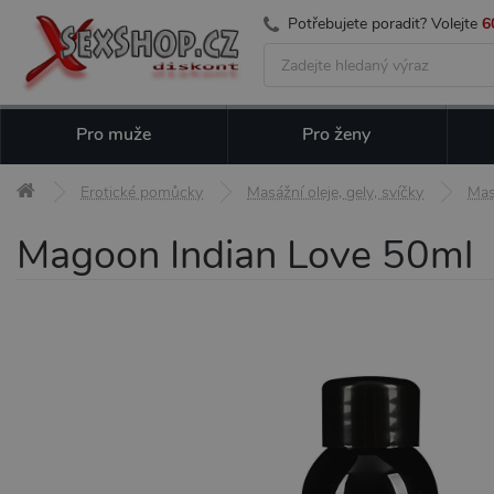
Potřebujete poradit? Volejte
6
Pro muže
Pro ženy
Erotické pomůcky
Masážní oleje, gely, svíčky
Mas
Magoon Indian Love 50ml