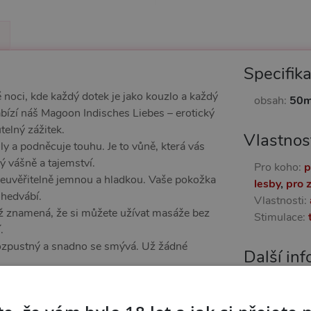
Specifik
 noci, kde každý dotek je jako kouzlo a každý
obsah:
50m
abízí náš Magoon Indisches Liebes – erotický
telný zážitek.
Vlastnos
y a podněcuje touhu. Je to vůně, která vás
ý vášně a tajemství.
Pro koho:
p
neuvěřitelně jemnou a hladkou. Vaše pokožka
lesby
,
pro 
 hedvábí.
Vlastnosti:
což znamená, že si můžete užívat masáže bez
Stimulace:
.
rozpustný a snadno se smývá. Už žádné
Další in
úrovně intimity prostřednictvím tantrických a
Náš kód:
6
 otevření se novým zážitkům.
EAN:
4024