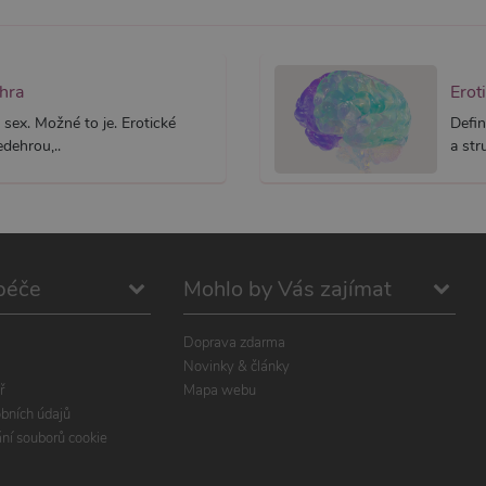
ehra
Erot
 sex. Možné to je. Erotické
Defin
dehrou,..
a str
péče
Mohlo by Vás zajímat
Doprava zdarma
Novinky & články
ř
Mapa webu
bních údajů
ání souborů cookie