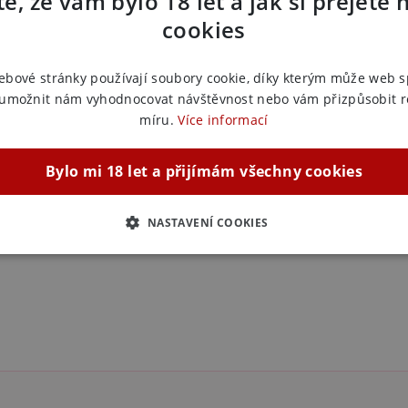
e, že vám bylo 18 let a jak si přejete 
Výrobce:
M
cookies
Zařazeno
ebové stránky používají soubory cookie, díky kterým může web 
Masážní 
 umožnit nám vyhodnocovat návštěvnost nebo vám přizpůsobit 
Masážní 
míru.
Více informací
Masážní 
Masážní 
Bylo mi 18 let a přijímám všechny cookies
NASTAVENÍ COOKIES
ZBYTNĚ NUTNÉ
ANALYTICKÉ
MARKETINGOVÉ
F
Nezbytně nutné
Analytické
Marketingové
Funkční
ie umožňují základní funkce webových stránek, jako je přihlášení uživatele a správa 
rů cookie správně používat.