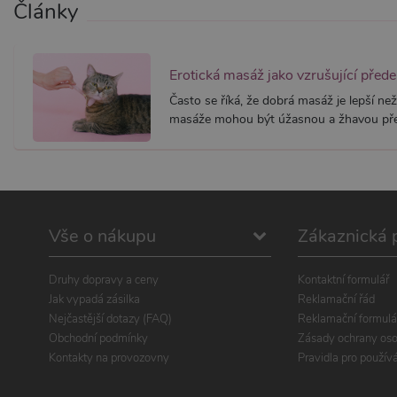
Články
Erotická masáž jako vzrušující před
Často se říká, že dobrá masáž je lepší než
masáže mohou být úžasnou a žhavou pře
Vše o nákupu
Zákaznická 
Druhy dopravy a ceny
Kontaktní formulář
Jak vypadá zásilka
Reklamační řád
Nejčastější dotazy (FAQ)
Reklamační formulá
Obchodní podmínky
Zásady ochrany oso
Kontakty na provozovny
Pravidla pro použív