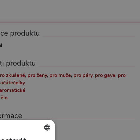
ace produktu
l
ti produktu
ro zkušené
,
pro ženy
,
pro muže
,
pro páry
,
pro gaye
,
pro
začátečníky
aromatické
tělo
formace
21978
144621972