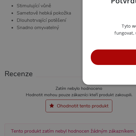
Potvrďt
Stimulující vůně
Sametově hebká pokožka
Dlouhotrvající potěšení
Tyto w
Snadno omyvatelný
fungovat,
Recenze
NE
Zatím nebylo hodnoceno
Hodnotit mohou pouze zákazníci kteří produkt zakoupili.
Ohodnotit tento produkt
Nezbytně nutné soubory cook
bez nezbytně nutných soubo
Tento produkt zatím nebyl hodnocen žádným zákazníkem.