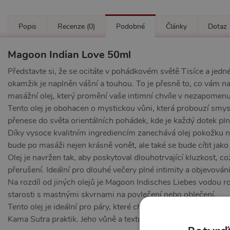
Popis
Recenze
(0)
Podobné
Články
Dotaz
Magoon Indian Love 50ml
Představte si, že se ocitáte v pohádkovém světě Tisíce a jedné
okamžik je naplněn vášní a touhou. To je přesně to, co vám n
masážní olej, který promění vaše intimní chvíle v nezapomenu
Tento olej je obohacen o mystickou vůni, která probouzí smysl
přenese do světa orientálních pohádek, kde je každý dotek pln
Díky vysoce kvalitním ingrediencím zanechává olej pokožku 
bude po masáži nejen krásně vonět, ale také se bude cítit jako
Olej je navržen tak, aby poskytoval dlouhotrvající kluzkost, 
přerušení. Ideální pro dlouhé večery plné intimity a objevování
Na rozdíl od jiných olejů je Magoon Indisches Liebes vodou 
starosti s mastnými skvrnami na povlečení nebo oblečení.
Tento olej je ideální pro páry, které chtějí prozkoumat hlubší 
Kama Sutra praktik. Jeho vůně a textura podporují uvolnění a