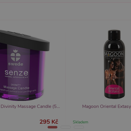
ovider / Doména
Vyprší
Popis
1 rok 1
Tento soubor cookie používá služba Cookie-Script.co
okieScript
měsíc
předvoleb souhlasu se soubory cookie návštěvníků. Je
sexshop.cz
Cookie-Script.com fungoval správně.
sexshop.cz
1 rok 1
Tento soubor cookie je přidružen k webům používající
měsíc
načtení dalších skriptů a kódu na stránku. Pokud je použ
nezbytně nutný, protože bez něj jiné skripty nemusí f
7 dní
Pro pokračující podporu lepivosti s případy použití COR
azon.com Inc.
Chromium vytváříme další soubory cookie lepivosti pro
dget-
lepivosti založených na trvání s názvem AWSALBCORS (
diator.zopim.com
6
Google reCAPTCHA nastaví při spuštění potřebný sou
ogle LLC
měsíců
za účelem provedení analýzy rizik.
w.google.com
1
Tento soubor cookie obsahuje informace o relaci. Je n
P.net
měsíc
funkčnost webu.
sexshop.cz
yprší
Vyprší
Popis
Popis
Swede Senze Divinity Massage Candle (50 ml), aromatická masážní svíčka
Magoon Oriental Extas
 rok
1 rok
Tento název souboru cookie je spojen s Google Universal Analytics - což je vý
Widget živého chatu nastavuje soubory cookie pro uložení ID živého cha
1
používané analytické služby Google. Tento soubor cookie se používá k rozlišen
identifikaci zařízení napříč návštěvami.
295 Kč
Skladem
ěsíc
přiřazením náhodně vygenerovaného čísla jako identifikátoru klienta. Je souč
stránku na webu a slouží k výpočtu údajů o návštěvnících, relacích a kampaníc
webů.