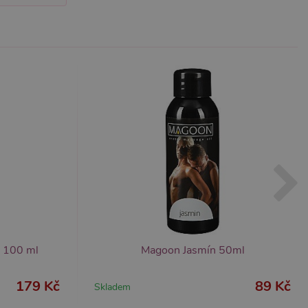
m k zapamatování
 nutné, aby banner cookie
m Správce značek Google k
it, lze jej považovat za
ungovat správně.
S po aktualizaci
 každou z těchto funkcí
ALB).
bor cookie (_GRECAPTCHA)
ezbytný pro správnou
y 100 ml
Magoon Jasmín 50ml
znamná aktualizace běžněji
tu Zopim používaného k
í jedinečných uživatelů
179 Kč
89 Kč
Skladem
ástí každého požadavku na
h pro analytické přehledy