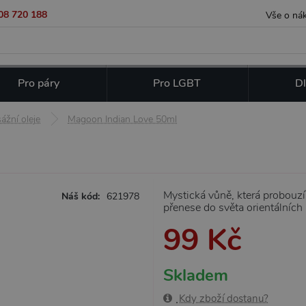
08 720 188
Vše o ná
Pro páry
Pro LGBT
Dl
ážní oleje
Magoon Indian Love 50ml
Mystická vůně, která probouz
Náš kód:
621978
přenese do světa orientálníc
99 Kč
Skladem
Kdy zboží dostanu?