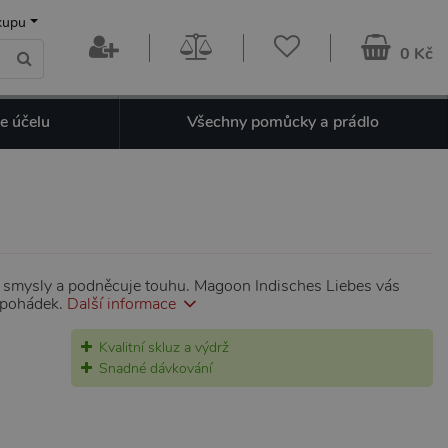
kupu
0 Kč
e účelu
Všechny pomůcky a prádlo
í smysly a podněcuje touhu. Magoon Indisches Liebes vás
h pohádek.
Další informace
Kvalitní skluz a výdrž
Snadné dávkování