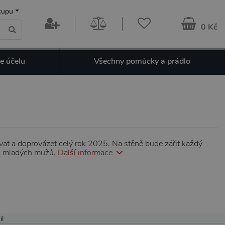
kupu
0 Kč
e účelu
Všechny pomůcky a prádlo
vat a doprovázet celý rok 2025. Na stěně bude zářit každý
ch mladých mužů.
Další informace
il