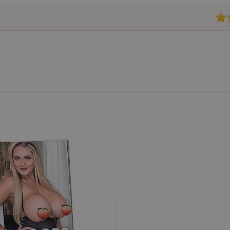
Nezbytně nutné
Analytické
Marketingové
Funkční
ie umožňují základní funkce webových stránek, jako je přihlášení uživatele a správa 
rů cookie správně používat.
ovider / Doména
Vyprší
Popis
1 rok 1
Tento soubor cookie používá služba Cookie-Script.co
okieScript
měsíc
předvoleb souhlasu se soubory cookie návštěvníků. Je
sexshop.cz
Cookie-Script.com fungoval správně.
sexshop.cz
1 rok 1
Tento soubor cookie je přidružen k webům používající
měsíc
načtení dalších skriptů a kódu na stránku. Pokud je použ
nezbytně nutný, protože bez něj jiné skripty nemusí f
7 dní
Pro pokračující podporu lepivosti s případy použití COR
azon.com Inc.
Chromium vytváříme další soubory cookie lepivosti pro
dget-
lepivosti založených na trvání s názvem AWSALBCORS (
diator.zopim.com
6
Google reCAPTCHA nastaví při spuštění potřebný sou
ogle LLC
měsíců
za účelem provedení analýzy rizik.
w.google.com
1
Tento soubor cookie obsahuje informace o relaci. Je n
P.net
měsíc
funkčnost webu.
sexshop.cz
yprší
Vyprší
Popis
Popis