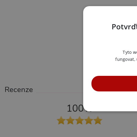
Potvrďt
Tyto w
fungovat,
Recenze
100%
NE