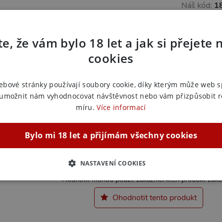
Náš kód:
1
EAN:
4024
Výrobce:
Y
e, že vám bylo 18 let a jak si přejete 
Zařazeno
cookies
Kalendá
ebové stránky používají soubory cookie, díky kterým může web 
 umožnit nám vyhodnocovat návštěvnost nebo vám přizpůsobit 
míru.
Více informací
Bylo mi 18 let a přijímám všechny cookies
NASTAVENÍ COOKIES
Hodnotil 1 zákazník
Hodnotit mohou pouze zákazníci kteří produkt zakou
ZBYTNĚ NUTNÉ
ANALYTICKÉ
MARKETINGOVÉ
F
Ohodnotit tento produkt