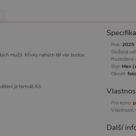
Specifik
Rok:
2025
Složená vel
adých mužů. Křivky nahých těl vás budou
Rozložená v
Styl:
Men (
Obsah:
fot
ěšení je formát A3.
Vlastnos
Pro koho:
p
Vlastnosti:
Další in