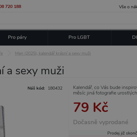
08 720 188
Vše o ná
Pro páry
Pro LGBT
Dl
ře
Men (2025), kalendář krásní a sexy muži
í a sexy muži
Kalendář, co Vás bude inspiro
Náš kód:
180432
měsíc jiná fotografie urostlý
79 Kč
Dočasně vyprodané
Prodej již skonč