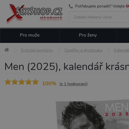
Potřebujete poradit? Volejte
6
Pro muže
Pro ženy
Erotické pomůcky
Doplňky a afrodiziaka
Kalendá
Men (2025), kalendář krásn
100%
(z 1 hodnocení)