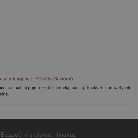
znamná aktualizace běžněji
tu Zopim používaného k
í jedinečných uživatelů
ástí každého požadavku na
h pro analytické přehledy
ická inteligence: Příručka Sexiomů
ice a označení pojmu Erotická inteligence z příručky Sexiomů. Rychle
učně.
Bezpečný a diskrétní nákup