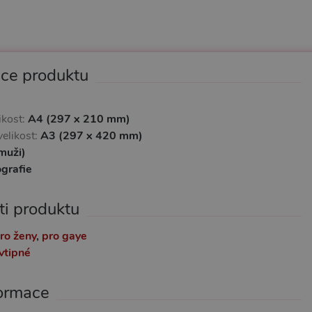
ace produktu
ikost:
A4 (297 x 210 mm)
elikost:
A3 (297 x 420 mm)
muži)
ografie
ti produktu
ro ženy
,
pro gaye
vtipné
formace