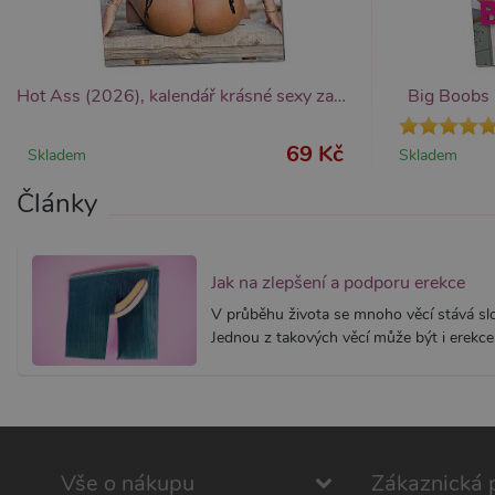
_ga
__zlcmid
1
Google LLC
Zendesk Inc.
.xsexshop.cz
.xsexshop.cz
m
Hot Ass (2026), kalendář krásné sexy zadečky
Big Boobs 
69 Kč
Skladem
Skladem
Články
Jak na zlepšení a podporu erekce
V průběhu života se mnoho věcí stává slož
Jednou z takových věcí může být i erekce.
Vše o nákupu
Zákaznická 