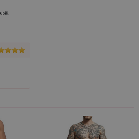
pili.
účtu. Webové stránky nelze
m k zapamatování
 nutné, aby banner cookie
m Správce značek Google k
it, lze jej považovat za
ungovat správně.
S po aktualizaci
 každou z těchto funkcí
ALB).
bor cookie (_GRECAPTCHA)
ezbytný pro správnou