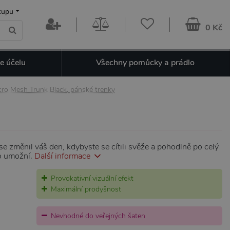
kupu
0 Kč
e účelu
Všechny pomůcky a prádlo
cro Mesh Trunk Black, pánské trenky
se změnil váš den, kdybyste se cítili svěže a pohodlně po celý
o umožní.
Další informace
Provokativní vizuální efekt
Maximální prodyšnost
Nevhodné do veřejných šaten