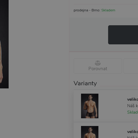
prodejna - Brno:
Skladem
Porovnat
Varianty
velik
Náš 
Skla
velik