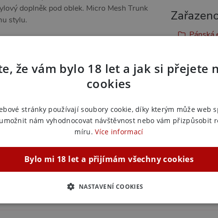
stylový doplněk pod oblek. Micro Mesh Trunk
Zařazeno
u stylu.
Pánská e
Pánská e
S
e, že vám bylo 18 let a jak si přejete 
Pánská e
cookies
M
Pánská e
L
ebové stránky používají soubory cookie, díky kterým může web 
Pánská e
 umožnit nám vyhodnocovat návštěvnost nebo vám přizpůsobit 
XL
míru.
Více informací
Pánská e
umělé v
Bylo mi 18 let a přijímám všechny cookies
Pánská e
černá
NASTAVENÍ COOKIES
ZBYTNĚ NUTNÉ
ANALYTICKÉ
MARKETINGOVÉ
F