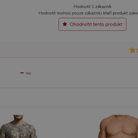
Hodnotil 1 zákazník
Hodnotit mohou pouze zákazníci kteří produkt zakou
Nezbytně nutné
Analytické
Marketingové
Funkční
Ohodnotit tento produkt
ie umožňují základní funkce webových stránek, jako je přihlášení uživatele a správa 
rů cookie správně používat.
ovider / Doména
Vyprší
Popis
1 rok 1
Tento soubor cookie používá služba Cookie-Script.co
okieScript
měsíc
předvoleb souhlasu se soubory cookie návštěvníků. Je
sexshop.cz
Cookie-Script.com fungoval správně.
sexshop.cz
1 rok 1
Tento soubor cookie je přidružen k webům používající
nic
měsíc
načtení dalších skriptů a kódu na stránku. Pokud je použ
nezbytně nutný, protože bez něj jiné skripty nemusí f
7 dní
Pro pokračující podporu lepivosti s případy použití COR
azon.com Inc.
Chromium vytváříme další soubory cookie lepivosti pro
dget-
lepivosti založených na trvání s názvem AWSALBCORS (
diator.zopim.com
6
Google reCAPTCHA nastaví při spuštění potřebný sou
ogle LLC
měsíců
za účelem provedení analýzy rizik.
w.google.com
1
Tento soubor cookie obsahuje informace o relaci. Je n
P.net
měsíc
funkčnost webu.
sexshop.cz