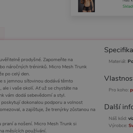
Náš 
Skla
Specifik
neuvěřitelně prodyšné. Zapomeňte na
Materiál:
Po
ebo náročných tréninků. Micro Mesh Trunk
že po celý den.
Vlastnos
e s jemnou síťovinou dodává těmto
ale i vaše okolí. Ať už se chystáte na
Pro koho:
p
unk vám dodá sebevědomí a styl.
 poskytují dokonalou podporu a volnost
Další in
omezoval, a zajišťuje, že trenýrky zůstanou na
Náš kód:
vi
 praní a nošení. Micro Mesh Trunk si
Výrobce:
S
oha měsících používání.