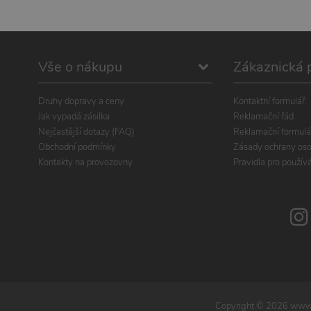
Vše o nákupu
Zákaznická 
Druhy dopravy a ceny
Kontaktní formulář
Jak vypadá zásilka
Reklamační řád
Nejčastější dotazy (FAQ)
Reklamační formulá
Obchodní podmínky
Zásady ochrany oso
Kontakty na provozovny
Pravidla pro použív
Copyright ©
2026
www.