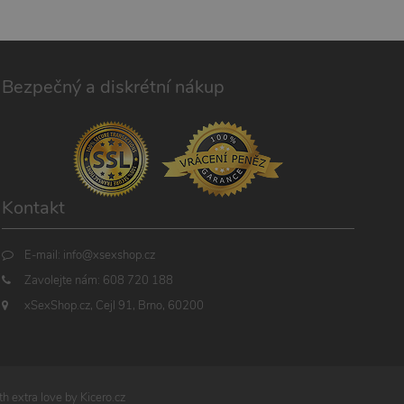
Bezpečný a diskrétní nákup
Kontakt
E-mail:
info@xsexshop.cz
Zavolejte nám:
608 720 188
xSexShop.cz, Cejl 91, Brno, 60200
h extra love by
Kicero.cz