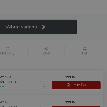
Vybrat variantu
Oblíbený
Sdílet
Tisk
ost:
S/M
299 Kč
kód: 620016
Do košíku
dem
ost:
L/XL
299 Kč