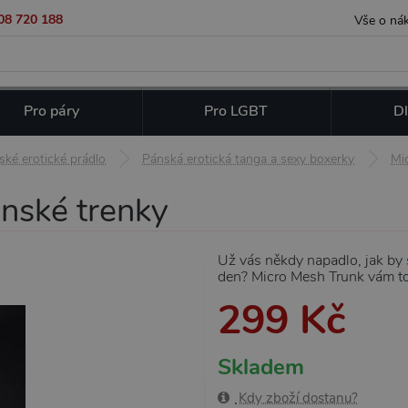
08 720 188
Vše o ná
Pro páry
Pro LGBT
Dl
ské erotické prádlo
Pánská erotická tanga a sexy boxerky
Mi
ánské trenky
Už vás někdy napadlo, jak by 
den? Micro Mesh Trunk vám t
299 Kč
Skladem
Kdy zboží dostanu?