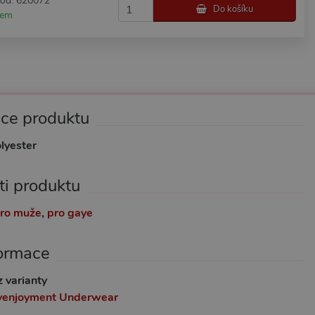
kód: 620072
Do košíku
dem
ace produktu
lyester
ti produktu
ro muže
,
pro gaye
formace
z varianty
venjoyment Underwear