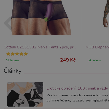
Provider /
Provider /
Název
Název
V
Doména
Doména
_ga
__zlcmid
1
Google LLC
Zendesk Inc.
.xsexshop.cz
.xsexshop.cz
m
Cottelli C2131382 Men’s Pants 2pcs, průhledné pánské trenky
249 Kč
Skladem
Skladem
Články
Erotické oblečení: 100x jinak a vždy
Všichni máme v našich zásuvkách či šuplí
upřímně řečeno, již zažilo svá nejlepší léta.