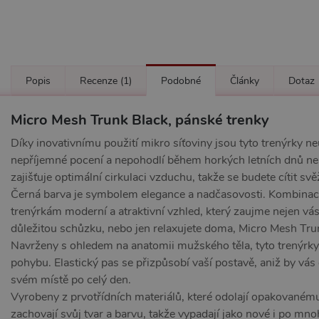
Popis
Recenze
(1)
Podobné
Články
Dotaz
Micro Mesh Trunk Black, pánské trenky
Díky inovativnímu použití mikro síťoviny jsou tyto trenýrky 
nepříjemné pocení a nepohodlí během horkých letních dnů n
zajišťuje optimální cirkulaci vzduchu, takže se budete cítit svě
Černá barva je symbolem elegance a nadčasovosti. Kombinac
trenýrkám moderní a atraktivní vzhled, který zaujme nejen vás, 
důležitou schůzku, nebo jen relaxujete doma, Micro Mesh Tr
Navrženy s ohledem na anatomii mužského těla, tyto trenýrky
pohybu. Elastický pas se přizpůsobí vaší postavě, aniž by vás 
svém místě po celý den.
Vyrobeny z prvotřídních materiálů, které odolají opakovanému
zachovají svůj tvar a barvu, takže vypadají jako nové i po mn