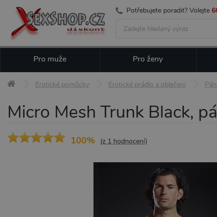
Potřebujete poradit? Volejte
6
Pro muže
Pro ženy
Erotické pomůcky
Erotické prádlo a oblečení
Pán
Micro Mesh Trunk Black, p
100%
(z 1 hodnocení)