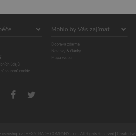
péče
Mohlo by Vás zajímat
Doprava zdarma
Novinky & články
ř
Mapa webu
bních údajů
ání souborů cookie
xsexshop.cz
| HEXATRADE COMPANY s.r.o., All Rights Reserved | Created wit