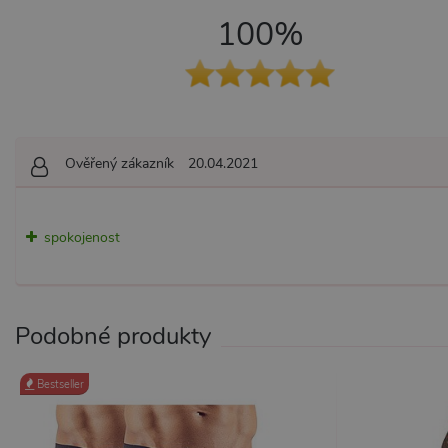
100%
Nezbytně nutné soubory cook
bez nezbytně nutných soubo
Název
Pr
Ověřený zákazník
20.04.2021
CookieScriptConsent
Co
.x
_ga_SX4YNVLNP9
.x
spokojenost
AWSALBCORS
Am
wi
me
Podobné produkty
_GRECAPTCHA
Go
ww
Bestseller
PHPSESSID
PH
.x