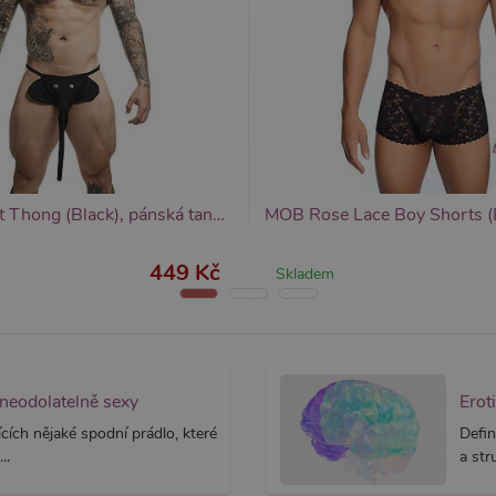
yprší
Vyprší
Popis
Popis
 rok
1 rok
Tento název souboru cookie je spojen s Google Universal Analytics - což je vý
Widget živého chatu nastavuje soubory cookie pro uložení ID živého cha
1
používané analytické služby Google. Tento soubor cookie se používá k rozlišen
identifikaci zařízení napříč návštěvami.
ěsíc
přiřazením náhodně vygenerovaného čísla jako identifikátoru klienta. Je souč
stránku na webu a slouží k výpočtu údajů o návštěvnících, relacích a kampaníc
webů.
MOB Elephant Thong (Black), pánská tanga slon
449 Kč
Skladem
 neodolatelně sexy
Erot
cích nějaké spodní prádlo, které
Defin
..
a str