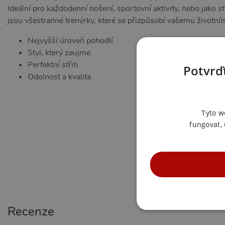
Ideální pro každodenní nošení, sportovní aktivity, nebo jako 
jsou všestranné trenýrky, které se přizpůsobí vašemu životním
Nejvyšší úroveň pohodlí
Styl, který zaujme
Perfektní střih
Potvrďt
Odolnost a kvalita
Tyto w
fungovat,
Recenze
NE