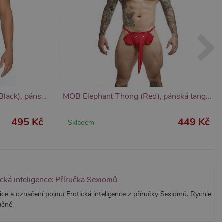
znamná aktualizace běžněji
tu Zopim používaného k
í jedinečných uživatelů
ástí každého požadavku na
h pro analytické přehledy
MOB Rose Lace Boy Shorts (Black), pánské krajkové trenky
MOB Elephant Thong (Red), pánská tanga slon
495 Kč
449 Kč
Skladem
ická inteligence: Příručka Sexiomů
ice a označení pojmu Erotická inteligence z příručky Sexiomů. Rychle
učně.