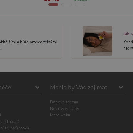
Jak 
itějšími a hůře proveditelnými.
Kond
..
necht
péče
Mohlo by Vás zajímat
Doprava zdarma
Novinky & články
ř
Mapa webu
bních údajů
ání souborů cookie