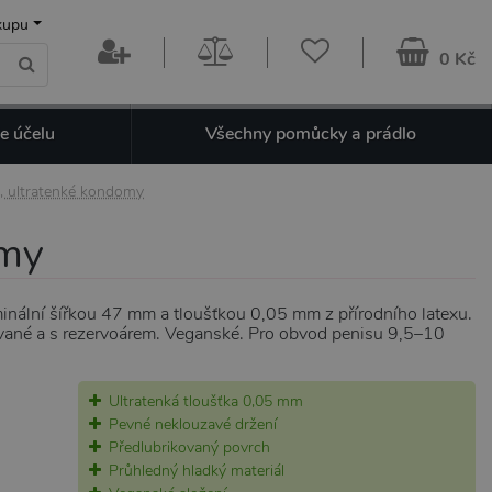
kupu
0 Kč
e účelu
Všechny pomůcky a prádlo
, ultratenké kondomy
omy
nální šířkou 47 mm a tloušťkou 0,05 mm z přírodního latexu.
kované a s rezervoárem. Veganské. Pro obvod penisu 9,5–10
Ultratenká tloušťka 0,05 mm
Pevné neklouzavé držení
Předlubrikovaný povrch
Průhledný hladký materiál