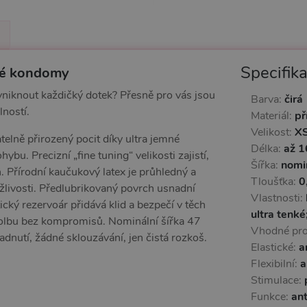
Specifik
nké kondomy
yniknout každičký dotek? Přesně pro vás jsou
Barva:
čirá
lností.
Materiál:
př
Velikost:
X
atelně přirozený pocit díky ultra jemné
Délka:
až 1
bu. Precizní „fine tuning“ velikosti zajistí,
Šířka:
nomi
. Přírodní kaučukový latex je průhledný a
Tloušťka:
0
tažlivosti. Předlubrikovaný povrch usnadní
Vlastnosti:
cký rezervoár přidává klid a bezpečí v těch
ultra tenké
volbu bez kompromisů. Nominální šířka 47
Vhodné pr
utí, žádné sklouzávání, jen čistá rozkoš.
Elastické:
a
Flexibilní:
a
Stimulace:
Funkce:
ant