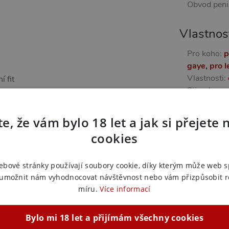
Obvod peni
Vlastnos
Pro koho:
p
gaye
,
pro l
Vlastnosti:
í fit
Stimulace:
 bez kompromisů. Skvělé pro každodenní
Balení kon
tek s maximální kontrolou a při hrách, kde
Kondomy v
e, že vám bylo 18 let a jak si přejete 
Tloušťka 
cookies
Aroma:
be
ebové stránky používají soubory cookie, díky kterým může web 
Další in
 umožnit nám vyhodnocovat návštěvnost nebo vám přizpůsobit 
Náš kód:
2
míru.
Více informací
EAN:
4260
Výrobce:
Mi
Bylo mi 18 let a přijímám všechny cookies