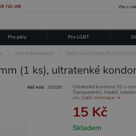
08 720 188
Vše o ná
Pro páry
Pro LGBT
Dl
y
Ultra tenké kondomy
Mister Size Condom XS 47mm (1 ks)
mm (1 ks), ultratenké kond
Ultratenké kondomy XS s nomi
Náš kód:
200180
Transparentní, hladké, lubri
cm.
Další informace
15 Kč
Skladem