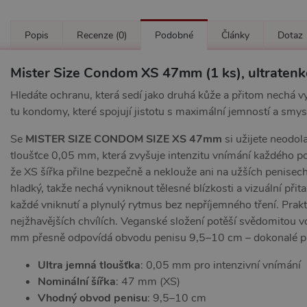
Popis
Recenze
(0)
Podobné
Články
Dotaz
Mister Size Condom XS 47mm (1 ks), ultrate
Hledáte ochranu, která sedí jako druhá kůže a přitom nechá v
tu kondomy, které spojují jistotu s maximální jemností a smys
Se
MISTER SIZE
CONDOM SIZE XS 47mm
si užijete neodol
tloušťce 0,05 mm, která zvyšuje intenzitu vnímání každého pohy
že XS šířka přilne bezpečně a neklouže ani na užších penisech
hladký, takže nechá vyniknout tělesné blízkosti a vizuální při
každé vniknutí a plynulý rytmus bez nepříjemného tření. Prakti
nejžhavějších chvílích. Veganské složení potěší svědomitou 
mm přesně odpovídá obvodu penisu 9,5–10 cm – dokonalé padn
Ultra jemná tloušťka
: 0,05 mm pro intenzivní vnímání
Nominální šířka
: 47 mm (XS)
Vhodný obvod penisu
: 9,5–10 cm