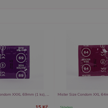
6
Google reCAPTCHA nastaví při spuštění potřebný sou
ogle LLC
měsíců
za účelem provedení analýzy rizik.
w.google.com
1
Tento soubor cookie obsahuje informace o relaci. Je n
P.net
měsíc
funkčnost webu.
sexshop.cz
yprší
Vyprší
Popis
Popis
 rok
1 rok
Tento název souboru cookie je spojen s Google Universal Analytics - což je vý
Widget živého chatu nastavuje soubory cookie pro uložení ID živého cha
1
používané analytické služby Google. Tento soubor cookie se používá k rozlišen
identifikaci zařízení napříč návštěvami.
ěsíc
přiřazením náhodně vygenerovaného čísla jako identifikátoru klienta. Je souč
stránku na webu a slouží k výpočtu údajů o návštěvnících, relacích a kampaníc
webů.
Mister Size Condom XXXL 69mm (1 ks), ultratenké kondomy
15 Kč
Skladem