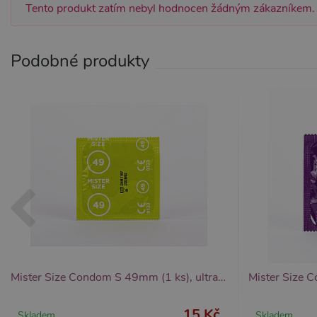
_GRECAPTCHA
Go
Tento produkt zatím nebyl hodnocen žádným zákazníkem.
ww
PHPSESSID
PH
.x
Podobné produkty
Provider /
Provider /
Název
Název
V
Doména
Doména
_ga
__zlcmid
1
Google LLC
Zendesk Inc.
.xsexshop.cz
.xsexshop.cz
m
Mister Size Condom S 49mm (1 ks), ultratenké kondomy
15 Kč
Skladem
Skladem