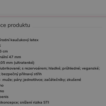
ace produktu
írodní kaučukový latex
S
6 cm
nální 47 mm
,05 mm (ultratenké)
lubrikované; s rezervoárem; hladké; průhledné; veganské;
; bezpečný přilnavý střih
o:
muže; páry; jednotlivce; začátečníky; zkušené
no
no
penis
ikoncepce; snížení rizika STI