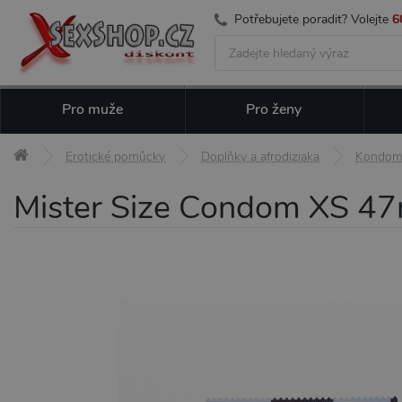
Potřebujete poradit? Volejte
6
Pro muže
Pro ženy
Erotické pomůcky
Doplňky a afrodiziaka
Kondom
Mister Size Condom XS 47