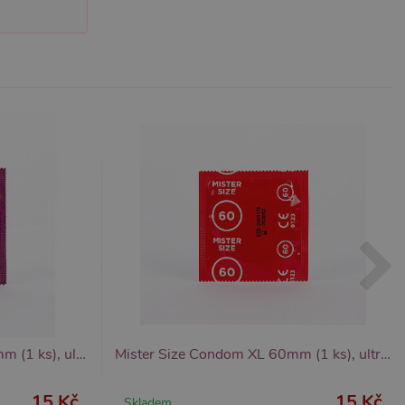
bor cookie (_GRECAPTCHA)
ezbytný pro správnou
znamná aktualizace běžněji
tu Zopim používaného k
í jedinečných uživatelů
ástí každého požadavku na
h pro analytické přehledy
Mister Size Condom XXL 64mm (1 ks), ultratenké kondomy
Mister Size Condom XL 60mm (1 ks), ultratenké kondomy
15 Kč
15 Kč
Skladem