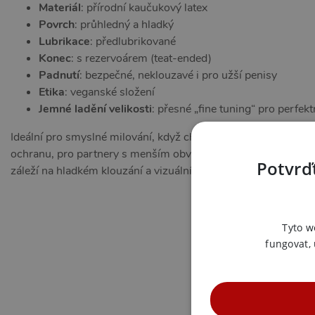
Materiál
: přírodní kaučukový latex
Povrch
: průhledný a hladký
Lubrikace
: předlubrikované
Konec
: s rezervoárem (teat-ended)
Padnutí
: bezpečné, neklouzavé i pro užší penisy
Etika
: veganské složení
Jemné ladění velikosti
: přesné „fine tuning“ pro perfektn
Ideální pro smyslné milování, když chcete jemnost a jistotu
ochranu, pro partnery s menším obvodem, pro intenzivní proži
Potvrďt
záleží na hladkém klouzání a vizuální přitažlivosti.
Tyto w
fungovat,