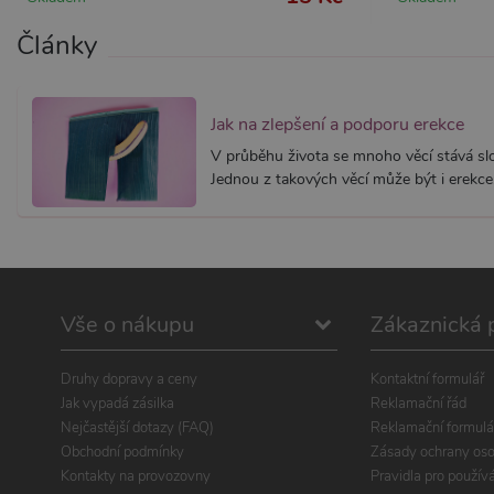
Články
Jak na zlepšení a podporu erekce
V průběhu života se mnoho věcí stává slož
Jednou z takových věcí může být i erekce.
Vše o nákupu
Zákaznická 
Druhy dopravy a ceny
Kontaktní formulář
Jak vypadá zásilka
Reklamační řád
Nejčastější dotazy (FAQ)
Reklamační formulá
Obchodní podmínky
Zásady ochrany oso
Kontakty na provozovny
Pravidla pro použív