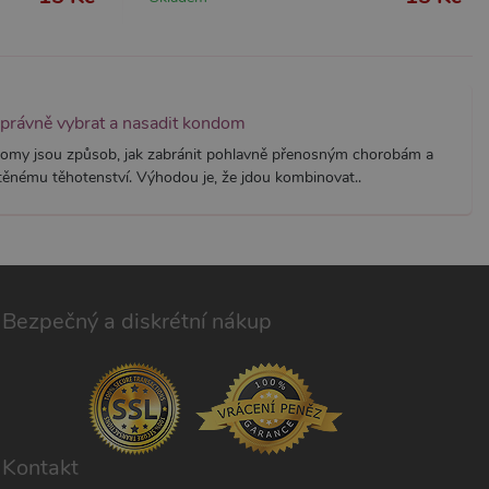
správně vybrat a nasadit kondom
omy jsou způsob, jak zabránit pohlavně přenosným chorobám a
ěnému těhotenství. Výhodou je, že jdou kombinovat..
Bezpečný a diskrétní nákup
Kontakt