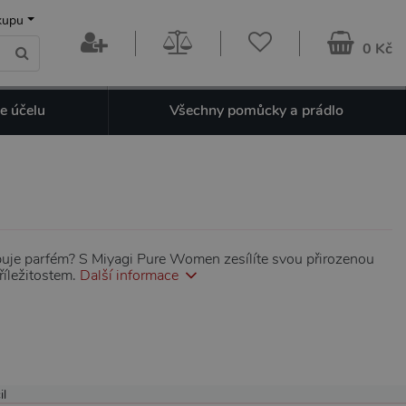
kupu
0 Kč
e účelu
Všechny pomůcky a prádlo
řebuje parfém? S Miyagi Pure Women zesílíte svou přirozenou
říležitostem.
Další informace
il