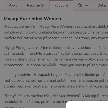
Popis
Recenze
(0)
Podobné
Články
Dotaz
Miyagi Pure 50ml Women
Představujeme Vám Miyagi Pure Women, revoluční produkt, kt
přitažlivosti. S touto unikátní bezvonnou kompozicí feromonů,
můžete zdůraznit svou přirozenou esenci bez toho, aby byla
Miyagi Pure je více než jen další doplněk ve vaší koupelně. Je
svému osobnímu stylu a zároveň zvýšit vaši přitažlivost. Dík
Pure kombinovat s jakýmkoli parfémem dle vaší volby, aniž b
neomezenou svobodu ve výběru toho, jak chcete působit na sv
Není tajemstvím, že zapach hraje klíčovou roli v lidské přitažl
mohou ovlivnit, jak nás vnímají ostatní, zejména opačné pohla
signály bez jakéhokoli zjevného úsilí. Stačí několik střiků a
Přemýšlíte, zda můžete být ještě více ženská? S Miyagi Pure s
neodolatelnou ženou, po které touží muži. Nechte svou přiro
možnostem.