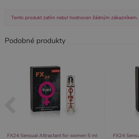
bez nezbytně nutných soubo
Název
Pr
Tento produkt zatím nebyl hodnocen žádným zákazníkem.
CookieScriptConsent
Co
.x
Podobné produkty
_ga_SX4YNVLNP9
.x
AWSALBCORS
Am
wi
me
_GRECAPTCHA
Go
ww
PHPSESSID
PH
.x
Provider /
Provider /
Název
Název
V
Doména
Doména
_ga
__zlcmid
1
Google LLC
Zendesk Inc.
FX24 Sensual Attractant for women 5 ml
FX24 Sensu
.xsexshop.cz
.xsexshop.cz