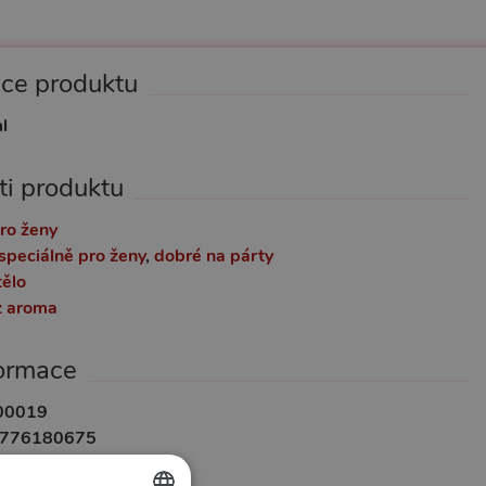
ace produktu
l
ti produktu
ro ženy
speciálně pro ženy
,
dobré na párty
tělo
z aroma
formace
00019
776180675
uf