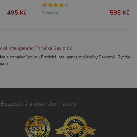
ástí každého požadavku na
h pro analytické přehledy
495 Kč
595 Kč
Skladem
ická inteligence: Příručka Sexiomů
ice a označení pojmu Erotická inteligence z příručky Sexiomů. Rychle
učně.
Bezpečný a diskrétní nákup