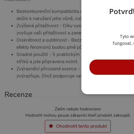
Potvrďt
Bezkonkurenční kompatibilita s parfémy - Miyagi Pure 
došlo k narušení jeho vůně, což vám umožní udržet si sv
Zvýšená přitažlivost - Díky vysoce kvalitním feromonům
zvyšuje vaši přitažlivost a zanechává trvalý dojem.
Tyto w
Diskrétnost a subtilnost - Bezzapachová formule znamen
fungovat,
efekty feromonů budou plně působit.
Snadné použití - S praktickým rozprašovačem je aplikac
střiků a jste připravena oslnit.
Zvýraznění přirozené esence - Místo toho, aby maskoval v
zvýrazňuje, čímž podporuje vaši jedinečnost a ženskost
Recenze
NE
Zatím nebylo hodnoceno
Hodnotit mohou pouze zákazníci kteří produkt zakoupili.
Ohodnotit tento produkt
Nezbytně nutné soubory cook