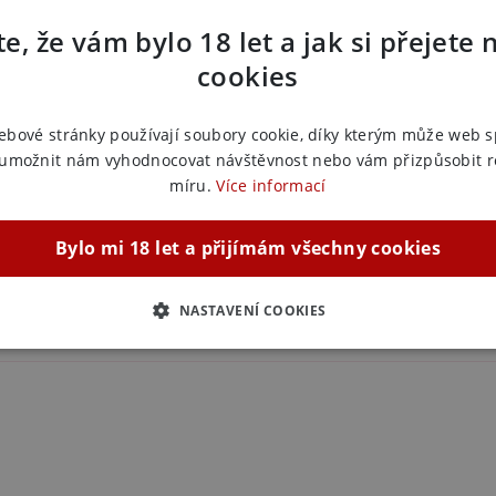
e, že vám bylo 18 let a jak si přejete 
Zařazeno
lze kombinovat s jakýmkoli parfémem, aniž by
ůj osobní styl.
cookies
Feromon
 se stáváte pro muže neodolatelnější, což
Feromon
ebové stránky používají soubory cookie, díky kterým může web 
Feromon
á, že vaše tajemství zůstane skryto, zatímco
 umožnit nám vyhodnocovat návštěvnost nebo vám přizpůsobit 
míru.
Více informací
e Miyagi Pure snadná a rychlá. Stačí pár
Bylo mi 18 let a přijímám všechny cookies
aši přirozenou vůni, Miyagi Pure ji zesiluje a
.
NASTAVENÍ COOKIES
ZBYTNĚ NUTNÉ
ANALYTICKÉ
MARKETINGOVÉ
F
Nezbytně nutné
Analytické
Marketingové
Funkční
ie umožňují základní funkce webových stránek, jako je přihlášení uživatele a správa 