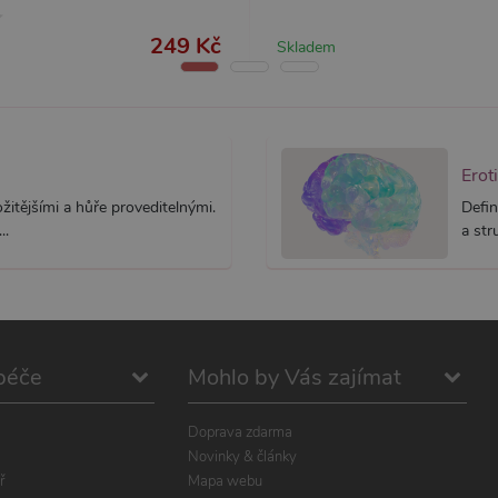
ěsíc
přiřazením náhodně vygenerovaného čísla jako identifikátoru klienta. Je souč
stránku na webu a slouží k výpočtu údajů o návštěvnících, relacích a kampaníc
webů.
249 Kč
Skladem
Erot
itějšími a hůře proveditelnými.
Defin
..
a str
péče
Mohlo by Vás zajímat
Doprava zdarma
Novinky & články
ř
Mapa webu