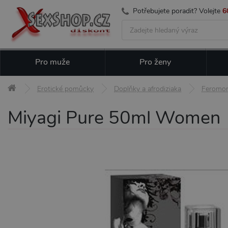
Potřebujete poradit? Volejte
6
Pro muže
Pro ženy
Erotické pomůcky
Doplňky a afrodiziaka
Feromo
Miyagi Pure 50ml Women