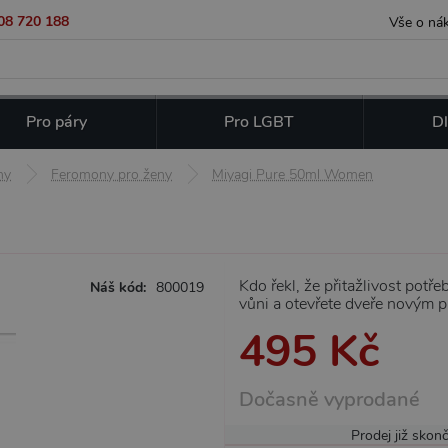
08 720 188
Vše o ná
Pro páry
Pro LGBT
Dl
ny
Feromony pro ženy
Miyagi Pure 50ml Women
Kdo řekl, že přitažlivost pot
Náš kód:
800019
vůni a otevřete dveře novým p
495 Kč
Dočasně vyprodané
Prodej již skonč