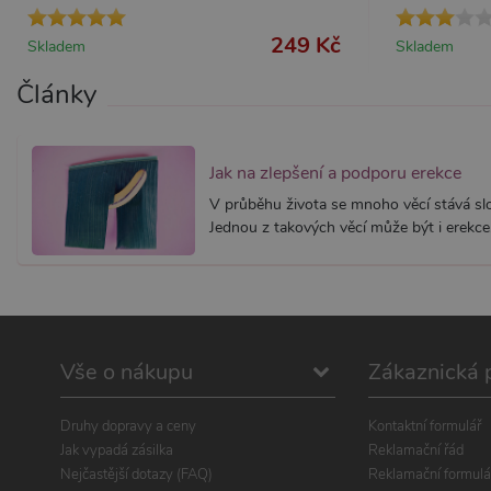
m
249 Kč
Skladem
Skladem
Články
Jak na zlepšení a podporu erekce
V průběhu života se mnoho věcí stává slož
Jednou z takových věcí může být i erekce.
Vše o nákupu
Zákaznická 
Druhy dopravy a ceny
Kontaktní formulář
Jak vypadá zásilka
Reklamační řád
Nejčastější dotazy (FAQ)
Reklamační formulá