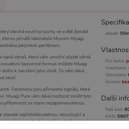
Specifik
erý otevírá nové horizonty ve světě ženské
obsah:
50m
 kterou přináší laboratoře Miyoshi Miyagi,
 zastíněna jakýmkoli parfémem.
Vlastnos
 to tajná zbraň, která vám umožní zůstat věrná
Pro koho:
p
y inovativní bezvonné formuli můžete Miyagi
Vlastnosti:
y došlo k narušení jeho vůně. To vám dává
Stimulace:
é okolí.
Aroma:
be
ivosti. Feromony jsou přirozené signály, které
ví. Miyagi Pure vám dává možnost zesílit tyto
Další in
 vaše přítomnost se stane nezapomenutelnou.
Náš kód:
8
e stanete nepřehlédnutelnou, okouzlující a
EAN:
5907
zenou vůni promluvit a otevřete dveře k novým
Výrobce:
R