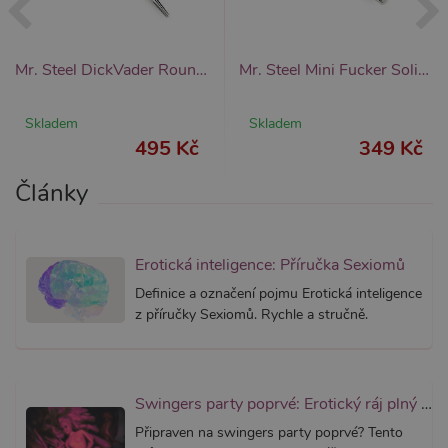
_ga_SX4YNVLNP9
.xsexshop.cz
1 rok 1
Tento s
měsíc
cookie j
přidruž
webům
Mr. Steel DickVader Round Tip Penis Plug, uretrální dilatátor
Mr. Steel Mini Fucker Solid Plug (8mm), uretrální kolík
používa
Správce
Google 
načtení 
Skladem
Skladem
skriptů
na strán
495 Kč
349 Kč
Pokud j
použit, l
považov
Články
nezbytn
nutný, 
bez něj 
skripty
fungova
Erotická inteligence: Příručka Sexiomů
správně
Definice a označení pojmu Erotická inteligence
AWSALBCORS
7 dní
Pro pokr
Amazon.com Inc.
podpor
widget-
z příručky Sexiomů. Rychle a stručně.
lepivosti
mediator.zopim.com
případy 
CORS p
aktualiz
Chromi
vytvářím
Swingers party poprvé: Erotický ráj plný extáze? Průvodce, který ti otevře dveře!
soubory
lepivost
Připraven na swingers party poprvé? Tento
každou 
těchto f