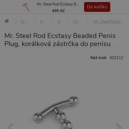
Mr. Steel Rod Ecstasy Beaded Penis Plug, korálková zástrčka do penisu
MENU
Do košíku
495 Kč
Erotické pomůcky
Klinik, klystýr
Dilatátory
Uretrální dilatátory
Mr. Steel Rod Ecstasy Beaded Penis Plug, korálková zástrčka do penisu
Mr. Steel Rod Ecstasy Beaded Penis
Plug, korálková zástrčka do penisu
Náš kód:
302112