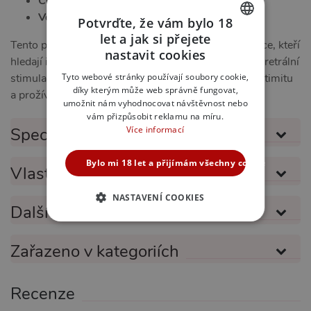
Celková délka:
6 cm
Volitelná délka:
5 cm
Potvrďte, že vám bylo 18
let a jak si přejete
Tento produkt je nejvhodnější pro zkušené jednotlivce, kteří
CZECH
nastavit cookies
hledají intenzivní pocity a nejsou nováčky v oblasti uretrální
SLOVAK
Tyto webové stránky používají soubory cookie,
stimulace. Pořiďte si ho, abyste prozkoumali svou intimitu
díky kterým může web správně fungovat,
ENGLISH
a prožívání na zcela nové úrovni.
umožnit nám vyhodnocovat návštěvnost nebo
vám přizpůsobit reklamu na míru.
Více informací
Specifikace produktu
Bylo mi 18 let a přijímám všechny cookies
Vlastnosti produktu
NASTAVENÍ COOKIES
Další informace
NEZBYTNĚ NUTNÉ
Zařazeno v kategoriích
ANALYTICKÉ
MARKETINGOVÉ
FUNKČNÍ
Recenze