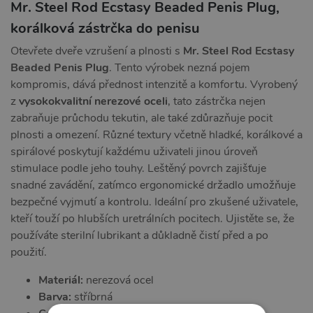
Mr. Steel Rod Ecstasy Beaded Penis Plug,
korálková zástrčka do penisu
Otevřete dveře vzrušení a plnosti s
Mr. Steel Rod Ecstasy
Beaded Penis Plug
. Tento výrobek nezná pojem
kompromis, dává přednost intenzitě a komfortu. Vyrobený
z
vysokokvalitní nerezové oceli
, tato zástrčka nejen
zabraňuje průchodu tekutin, ale také zdůrazňuje pocit
plnosti a omezení. Různé textury včetně hladké, korálkové a
spirálové poskytují každému uživateli jinou úroveň
stimulace podle jeho touhy. Leštěný povrch zajišťuje
snadné zavádění, zatímco ergonomické držadlo umožňuje
bezpečné vyjmutí a kontrolu. Ideální pro zkušené uživatele,
kteří touží po hlubších uretrálních pocitech. Ujistěte se, že
používáte sterilní lubrikant a důkladně čistí před a po
použití.
Materiál:
nerezová ocel
Barva:
stříbrná