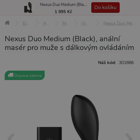
Nexus Duo Medium (Black), anální masér pro muže s dálkovým ovládáním
MENU
Do košíku
1 995 Kč
Erotické pomůcky
Anální pomůcky
Masáž prostaty
Vibrátory na prostatu
Nexus Duo Medium (Black), anální masér pro muže s dálkovým ovládáním
Nexus Duo Medium (Black), anální
masér pro muže s dálkovým ovládáním
Náš kód:
301886
Doprava zdarma