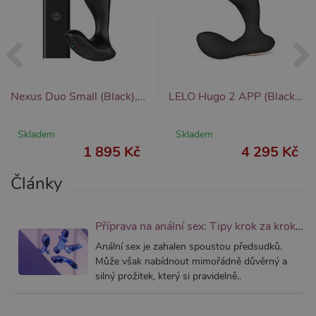
fungova
správně
_ga_SX4YNVLNP9
.xsexshop.cz
1 rok 1
Tento s
měsíc
cookie j
přidruž
webům
používa
Správce
Google 
Nexus Duo Small (Black), anální masér pro muže s dálkovým ovládáním
LELO Hugo 2 APP (Black), vibrační masér prostaty
načtení 
skriptů
na strán
Pokud j
Skladem
Skladem
použit, l
1 895 Kč
4 295 Kč
považov
nezbytn
nutný, 
Články
bez něj 
skripty
fungova
správně
Příprava na anální sex: Tipy krok za krokem
AWSALBCORS
7 dní
Pro pokr
Amazon.com Inc.
podpor
widget-
Anální sex je zahalen spoustou předsudků.
lepivosti
mediator.zopim.com
případy 
Může však nabídnout mimořádně důvěrný a
CORS p
silný prožitek, který si pravidelně..
aktualiz
Chromi
vytvářím
soubory