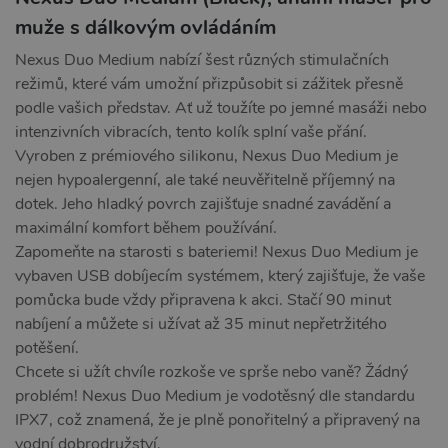
muže s dálkovým ovládáním
Nexus Duo Medium nabízí šest různých stimulačních
režimů, které vám umožní přizpůsobit si zážitek přesně
podle vašich představ. Ať už toužíte po jemné masáži nebo
intenzivních vibracích, tento kolík splní vaše přání.
Vyroben z prémiového silikonu, Nexus Duo Medium je
nejen hypoalergenní, ale také neuvěřitelně příjemný na
dotek. Jeho hladký povrch zajišťuje snadné zavádění a
maximální komfort během používání.
Zapomeňte na starosti s bateriemi! Nexus Duo Medium je
vybaven USB dobíjecím systémem, který zajišťuje, že vaše
pomůcka bude vždy připravena k akci. Stačí 90 minut
nabíjení a můžete si užívat až 35 minut nepřetržitého
potěšení.
Chcete si užít chvíle rozkoše ve sprše nebo vaně? Žádný
problém! Nexus Duo Medium je vodotěsný dle standardu
IPX7, což znamená, že je plně ponořitelný a připravený na
vodní dobrodružství.