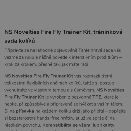
NS Novelties Fire Fly Trainer Kit, tréninková
sada kolíků
Připravte se na lahodné objevování! Tahle hravá sada vás
vezme za ruku a něžně povede k intenzivním prožitkům –
krok za krokem, přesně tak, jak máte rádi.
NS Novelties Fire Fly Trainer Kit
vás rozmazlí třemi
velikostmi flexibilních análních kolíků, takže si postup
vychutnáte ve vlastním tempu a s úsměvem.
NS Novelties
Fire Fly Trainer Kit
je vyroben z bezvonné
TPE
, které je
hebké, přizpůsobivé a připravené se hýčkat s vaším tělem.
Silná
přísavka
na každém kolíku drží jako přibitá – dopřejte
si bezstarostné hands-free hrátky, ať už ve sprše či na
hladkém povrchu.
Kompatibilita se všemi lubrikanty