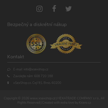
uložení ID
Universal
živého chatu
Analytics - což je
Zopim
významná
používaného
aktualizace
k identifikaci
běžněji
zařízení
používané
napříč
analytické
Bezpečný a diskrétní nákup
návštěvami.
služby Google.
Tento soubor
cookie se
používá k
rozlišení
jedinečných
uživatelů
přiřazením
náhodně
vygenerovaného
Kontakt
čísla jako
identifikátoru
klienta. Je
součástí
E-mail:
info@xsexshop.cz
každého
požadavku na
Zavolejte nám:
608 720 188
stránku na webu
a slouží k
xSexShop.cz, Cejl 91, Brno, 60200
výpočtu údajů o
návštěvnících,
relacích a
kampaních pro
Copyright ©
2026
www.xsexshop.cz
| HEXATRADE COMPANY s.r.o., All
analytické
přehledy webů.
Rights Reserved | Created with extra love by
Kicero.cz