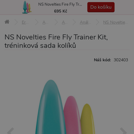
NS Novelties Fire Fly Trainer Kit, tréninková sada kolíků
MENU
Do košíku
695 Kč
Erotické pomůcky
Anální pomůcky
Anální kolíky
Anální kolíky nevibrační
NS Novelties Fire Fly Trainer Kit, tréninková sada kolíků
NS Novelties Fire Fly Trainer Kit,
tréninková sada kolíků
Náš kód:
302403