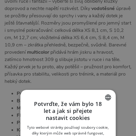
uvolní ruce i fantazii – vyberte si svůj oblíbený kluzký
doprovod a nechte napětí rozkvést. Díky
vodotěsné
úpravě
se prožitky přesouvají do sprchy i vany a každý dotek je
ještě šťavnatější. Rozměry jsou promyšlené pro jemný start
i smyslné pokračování: celková délka XS 8,1 cm, S 10,2
cm, M 12,7 cm; vložitelná délka XS 6,4 cm, S 8,4 cm, M
10,9 cm – zkrátka přehledně, bezpečně, svůdně. Barevné
provedení
multicolor
přidává hrám jiskru a hravost,
zatímco hmotnost 309 g slibuje jistotu v ruce i na těle.
Každý prvek je tu proto, aby potěšil – pružnost pro komfort,
přísavka pro stabilitu, velikosti pro trénink, a materiál pro
hebký dotek.
Počet kusů:
3
Barva:
multicolor
Potvrďte, že vám bylo 18
Materiál:
TPE
let a jak si přejete
CZECH
Flexibilita:
flexibilní
nastavit cookies
Přísavka:
silná přísavka
SLOVAK
Tyto webové stránky používají soubory cookie,
Kompatibilita s lubrikanty:
se všemi
díky kterým může web správně fungovat,
ENGLISH