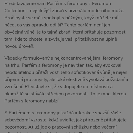
Představujeme vám Parfém s feromony z Feromon
Collection - nejsilnější zbraň v arzenálu moderního muže.
Proč byste se měli spokojit s běžným, když můžete mít
něco, co vás opravdu odliší? Tento parfém není jen
obyčejná vůně. Je to tajná zbraň, která přitahuje pozornost
tam, kde to chcete, a zvyšuje vaši přitažlivost na úplně
novou úroveň.
Vědecky formulovaný s nejkoncentrovanějšími feromony
na trhu, Parfém s feromony je navržen tak, aby evokoval
neodolatelnou přitažlivost. Jeho sofistikovaná vůně je nejen
příjemná pro smysly, ale také efektivně vyvolává požádání a
vzrušení. Představte si, že vstupujete do místnosti a
okamžitě se stáváte středem pozornosti. To je moc, kterou
Parfém s feromony nabízí.
S Parfémem s feromony je každá interakce snazší. Vaše
sebevědomí vzroste, když uvidíte, jak přirozeně přitahujete
pozornost. Ať už jde o pracovní schůzku nebo večerní