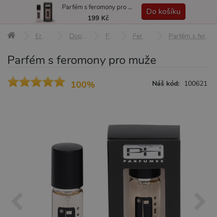
Parfém s feromony pro muže
MENU
Do košíku
199 Kč
Erotické pomůcky
Doplňky a afrodiziaka
Feromony
Feromony pro muže
Parfém s feromony pro muže
Parfém s feromony pro muže
100%
Náš kód:
100621