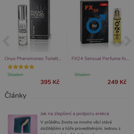
použit, l
považov
nezbytn
nutný, 
bez něj 
skripty
fungova
správně
AWSALBCORS
7 dní
Pro pokr
Amazon.com Inc.
podpor
widget-
lepivosti
mediator.zopim.com
případy 
CORS p
Onyx Pheromones Toilette men 14 ml
FX24 Sensual Perfume for men 5 ml
aktualiz
Chromi
vytvářím
soubory
Skladem
Skladem
lepivost
395 Kč
249 Kč
každou 
těchto f
lepivost
Články
založen
trvání 
AWSAL
(ALB).
Jak na zlepšení a podporu erekce
_GRECAPTCHA
6
Google
Google LLC
měsíců
reCAPT
www.google.com
V průběhu života se mnoho věcí stává
nastaví 
spuštěn
složitějšími a hůře proveditelnými. Jednou z
potřebn