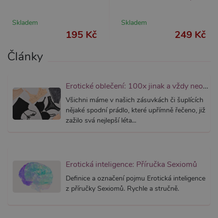
správně
AWSALBCORS
7 dní
Pro pokr
Amazon.com Inc.
podpor
Skladem
widget-
Skladem
lepivosti
mediator.zopim.com
195 Kč
249 Kč
případy 
CORS p
aktualiz
Články
Chromi
vytvářím
soubory
lepivost
každou 
Erotické oblečení: 100x jinak a vždy neodolatelně sexy
těchto f
lepivost
Všichni máme v našich zásuvkách či šuplících
založen
nějaké spodní prádlo, které upřímně řečeno, již
trvání 
AWSAL
zažilo svá nejlepší léta...
(ALB).
_GRECAPTCHA
6
Google
Google LLC
měsíců
reCAPT
www.google.com
nastaví 
spuštěn
Erotická inteligence: Příručka Sexiomů
potřebn
soubor 
Definice a označení pojmu Erotická inteligence
(_GREC
za účel
z příručky Sexiomů. Rychle a stručně.
provede
analýzy r
PHPSESSID
1
Tento s
PHP.net