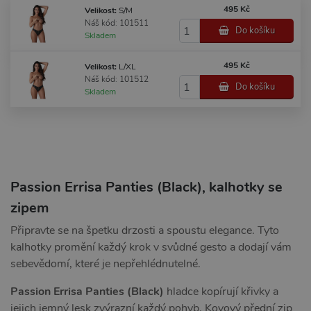
495 Kč
Velikost:
S/M
Náš kód: 101511
Do košíku
Skladem
495 Kč
Velikost:
L/XL
Náš kód: 101512
Do košíku
Skladem
Passion Errisa Panties (Black), kalhotky se
zipem
Připravte se na špetku drzosti a spoustu elegance. Tyto
kalhotky promění každý krok v svůdné gesto a dodají vám
sebevědomí, které je nepřehlédnutelné.
Passion
Errisa Panties (Black)
hladce kopírují křivky a
jejich jemný lesk zvýrazní každý pohyb. Kovový přední zip