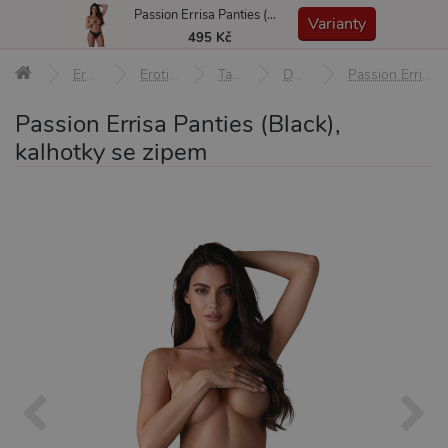
Passion Errisa Panties (Black), kalhotky se zipem
MENU
Varianty
495 Kč
Erotické pomůcky
Erotické prádlo a oblečení
Tanga a kalhotky
Dámské kalhotky
Passion Errisa Panties (Black), kalhotky se zipem L/XL
Passion Errisa Panties (Black),
kalhotky se zipem