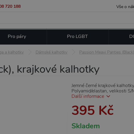
08 720 188
Vše o ná
Pro páry
Pro LGBT
Dl
ga a kalhotky
Dámské kalhotky
Passion Meavi Panties (Black)
k), krajkové kalhotky
Jemné černé krajkové kalhotky
Polyamid/elastan, velikosti S
Další informace
395 Kč
Skladem