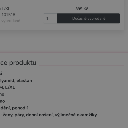
:
L/XL
395 Kč
: 101518
Dočasně vyprodané
 vyprodané
ace produktu
á
lyamid, elastan
M, L/XL
no
no
dění, pohodlí
o:
ženy, páry, denní nošení, výjimečné okamžiky