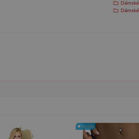
Dámské 
Dámské 
Nezbytně nutné
Analytické
Marketingové
Funkční
ie umožňují základní funkce webových stránek, jako je přihlášení uživatele a správa 
rů cookie správně používat.
ovider / Doména
Vyprší
Popis
1 rok 1
Tento soubor cookie používá služba Cookie-Script.co
okieScript
měsíc
předvoleb souhlasu se soubory cookie návštěvníků. Je
sexshop.cz
Cookie-Script.com fungoval správně.
sexshop.cz
1 rok 1
Tento soubor cookie je přidružen k webům používající
měsíc
načtení dalších skriptů a kódu na stránku. Pokud je použ
nezbytně nutný, protože bez něj jiné skripty nemusí f
7 dní
Pro pokračující podporu lepivosti s případy použití COR
azon.com Inc.
Chromium vytváříme další soubory cookie lepivosti pro
dget-
lepivosti založených na trvání s názvem AWSALBCORS (
diator.zopim.com
6
Google reCAPTCHA nastaví při spuštění potřebný sou
ogle LLC
měsíců
za účelem provedení analýzy rizik.
w.google.com
1
Tento soubor cookie obsahuje informace o relaci. Je n
P.net
Novinka
měsíc
funkčnost webu.
sexshop.cz