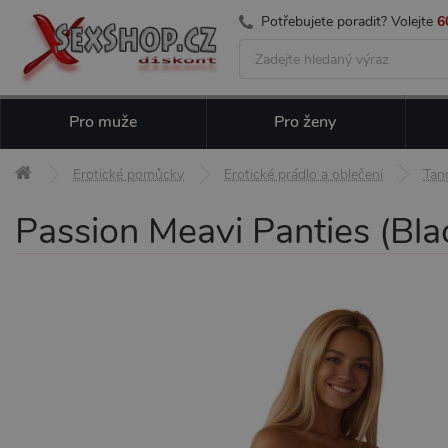
Potřebujete poradit? Volejte
6
Pro muže
Pro ženy
Erotické pomůcky
Erotické prádlo a oblečení
Tan
Passion Meavi Panties (Blac