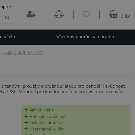
kupu
0 Kč
e účelu
Všechny pomůcky a prádlo
, krajkové kalhotky S/M
 s tenkými proužky a pružnou látkou pro pohodlí i svůdnost.
/M a L/XL. Vhodné pro každodenní nošení i výjimečné chvíle.
Jemná krajka
Pohodlná pružnost
Lichotivé proužky
Všestranné využití