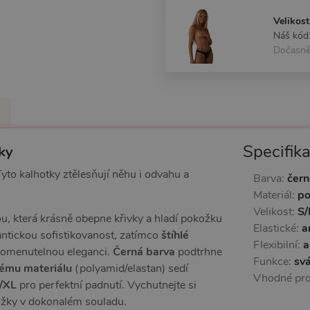
Velikost
Náš kód
Dočasně
Specifik
tky
to kalhotky ztělesňují něhu i odvahu a
Barva:
čern
Materiál:
po
Velikost:
S/
u, která krásně obepne křivky a hladí pokožku
Elastické:
a
ntickou sofistikovanost, zatímco
štíhlé
Flexibilní:
a
pomenutelnou eleganci.
Černá barva
podtrhne
Funkce:
svá
ému materiálu
(polyamid/elastan) sedí
Vhodné pr
L/XL
pro perfektní padnutí. Vychutnejte si
užky v dokonalém souladu.