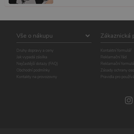
Vše o nákupu
Zákaznická 
Druhy dopravy a ceny
Kontaktní formulář
Jak vypadá zásilka
Reklamační řád
Nejčastější dotazy (FAQ)
Reklamační formulá
Obchodní podmínky
Zásady ochrany oso
Kontakty na provozovny
Pravidla pro použív