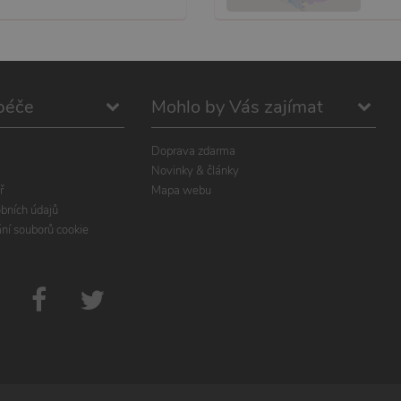
péče
Mohlo by Vás zajímat
Doprava zdarma
Novinky & články
ř
Mapa webu
bních údajů
ání souborů cookie