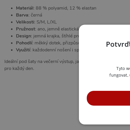
Materiál
: 88 % polyamid, 12 % elastan
Barva
: černá
Velikosti
: S/M, L/XL
Pružnost
: ano, jemně elastická látka
Design
: jemná krajka, štíhlé proužky, romantický detail
Potvrďt
Pohodlí
: měkký dotek, přizpůsobivý střih
Využití
: každodenní nošení i speciální chvíle
Ideální pod šaty na večerní výstup, jako tajný doplněk pro vzr
pro každý den.
Tyto w
fungovat,
NE