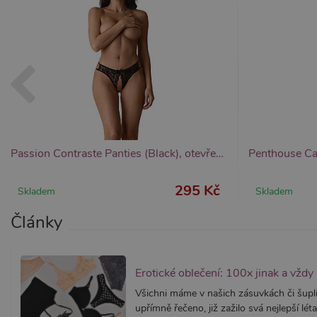
Provider /
Provider /
Název
Název
V
Doména
Doména
_ga
__zlcmid
1
Google LLC
Zendesk Inc.
.xsexshop.cz
.xsexshop.cz
m
Passion Contraste Panties (Black), otevřené krajkové kalhotky
295 Kč
Skladem
Skladem
Články
Erotické oblečení: 100x jinak a vždy
Všichni máme v našich zásuvkách či šuplí
upřímně řečeno, již zažilo svá nejlepší léta.