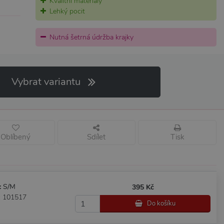
Kvalitní materiály
Lehký pocit
Nutná šetrná údržba krajky
Vybrat variantu
Oblíbený
Sdílet
Tisk
:
S/M
395 Kč
: 101517
Do košíku