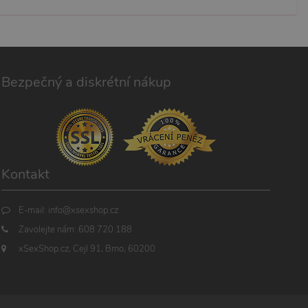
Bezpečný a diskrétní nákup
Kontakt
E-mail:
info@xsexshop.cz
Zavolejte nám:
608 720 188
xSexShop.cz, Cejl 91, Brno, 60200