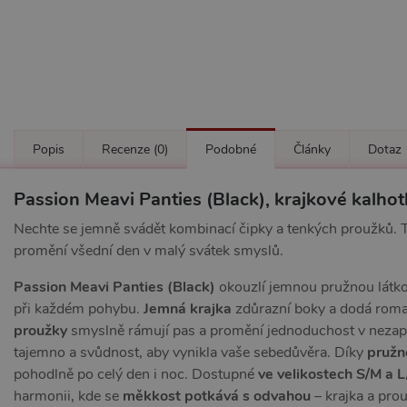
Popis
Recenze
(0)
Podobné
Články
Dotaz
Passion Meavi Panties (Black), krajkové kalho
Nechte se jemně svádět kombinací čipky a tenkých proužků. Ty
promění všední den v malý svátek smyslů.
Passion Meavi Panties (Black)
okouzlí jemnou pružnou látko
při každém pohybu.
Jemná krajka
zdůrazní boky a dodá roma
proužky
smyslně rámují pas a promění jednoduchost v neza
tajemno a svůdnost, aby vynikla vaše sebedůvěra. Díky
pružn
pohodlně po celý den i noc. Dostupné
ve velikostech S/M a 
harmonii, kde se
měkkost potkává s odvahou
– krajka a pro