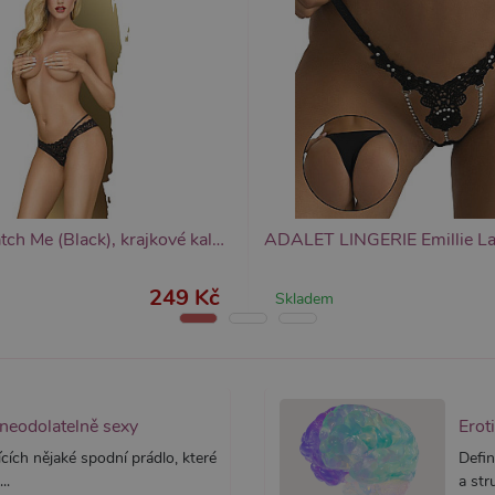
yprší
Vyprší
Popis
Popis
 rok
1 rok
Tento název souboru cookie je spojen s Google Universal Analytics - což je vý
Widget živého chatu nastavuje soubory cookie pro uložení ID živého cha
1
používané analytické služby Google. Tento soubor cookie se používá k rozlišen
identifikaci zařízení napříč návštěvami.
ěsíc
přiřazením náhodně vygenerovaného čísla jako identifikátoru klienta. Je souč
stránku na webu a slouží k výpočtu údajů o návštěvnících, relacích a kampaníc
webů.
Penthouse Catch Me (Black), krajkové kalhotky
249 Kč
Skladem
 neodolatelně sexy
Erot
cích nějaké spodní prádlo, které
Defin
..
a str