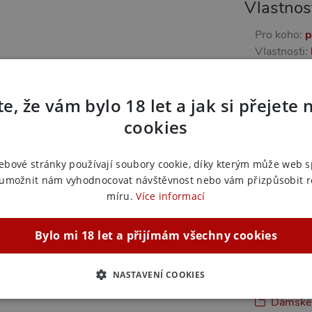
Vlastnos
Pro koho:
p
Vlastnosti:
 boků
Další in
e, že vám bylo 18 let a jak si přejete 
Náš kód:
vi
cookies
Výrobce:
P
ušující rande i jako pohodlný a krásný kousek
ebové stránky používají soubory cookie, díky kterým může web 
Zařazeno
 umožnit nám vyhodnocovat návštěvnost nebo vám přizpůsobit 
míru.
Více informací
Dámské 
Dámské 
Bylo mi 18 let a přijímám všechny cookies
Dámské 
Dámské 
Dámské 
NASTAVENÍ COOKIES
Dámské 
Dámské 
ZBYTNĚ NUTNÉ
ANALYTICKÉ
MARKETINGOVÉ
F