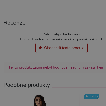
Recenze
Nezbytně nutné soubory cook
bez nezbytně nutných soubo
Zatím nebylo hodnoceno
Název
Pr
Hodnotit mohou pouze zákazníci kteří produkt zakoupili.
CookieScriptConsent
Co
Ohodnotit tento produkt
.x
_ga_SX4YNVLNP9
.x
Tento produkt zatím nebyl hodnocen žádným zákazníkem.
AWSALBCORS
Am
wi
me
Podobné produkty
_GRECAPTCHA
Go
ww
PHPSESSID
PH
Novinka
.x