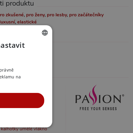
ti produktu
ro zkušené
,
pro ženy
,
pro lesby
,
pro začátečníky
luxusní
,
elastické
formace
nastavit
CZECH
z varianty
assion
SLOVAK
ENGLISH
správně
 v kategoriích
reklamu na
kalhotky
kalhotky S
kalhotky M
kalhotky L
kalhotky XL
kalhotky elastan
kalhotky umělé vlákno
UNKČNÍ