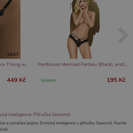
znamná aktualizace běžněji
tu Zopim používaného k
í jedinečných uživatelů
ástí každého požadavku na
h pro analytické přehledy
ADALET LINGERIE Emillie Lace Thong with Breads, krajková tanga
Penthouse Mermaid Fantasy (Black), erotické kalhotky
449 Kč
195 Kč
Skladem
ická inteligence: Příručka Sexiomů
ice a označení pojmu Erotická inteligence z příručky Sexiomů. Rychle
učně.