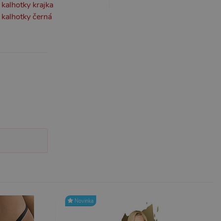
kalhotky krajka
kalhotky černá
účtu. Webové stránky nelze
m k zapamatování
 nutné, aby banner cookie
m Správce značek Google k
it, lze jej považovat za
ungovat správně.
S po aktualizaci
 každou z těchto funkcí
ALB).
bor cookie (_GRECAPTCHA)
ezbytný pro správnou
Novinka