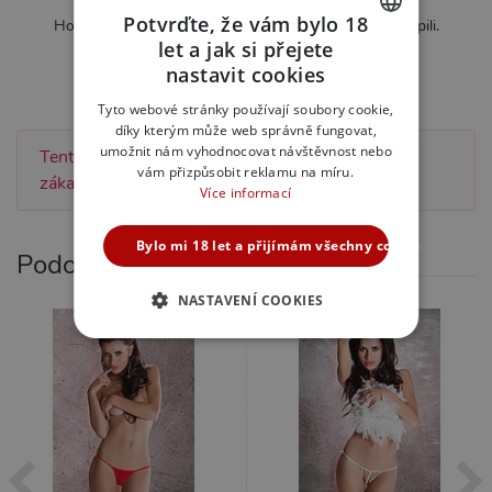
Zatím nebylo hodnoceno
Potvrďte, že vám bylo 18
Hodnotit mohou pouze zákazníci kteří produkt zakoupili.
let a jak si přejete
CZECH
Ohodnotit tento produkt
nastavit cookies
SLOVAK
Tyto webové stránky používají soubory cookie,
díky kterým může web správně fungovat,
ENGLISH
umožnit nám vyhodnocovat návštěvnost nebo
Tento produkt zatím nebyl hodnocen žádným
vám přizpůsobit reklamu na míru.
zákazníkem.
Více informací
Bylo mi 18 let a přijímám všechny cookies
Podobné produkty
NASTAVENÍ COOKIES
Tip na dárek
NEZBYTNĚ NUTNÉ
ANALYTICKÉ
MARKETINGOVÉ
FUNKČNÍ