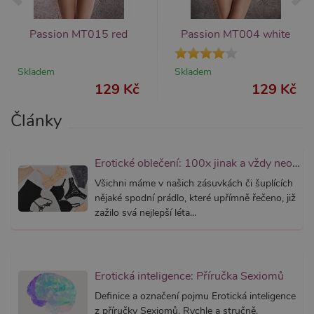
Nezbytně nutné
Analytické
Passion MT015 red
Passion MT004 white
Marketingové
Funkční
Skladem
Nezbytně nutné soubory cookie umožňují
Skladem
základní funkce webových stránek, jako je
129 Kč
129 Kč
přihlášení uživatele a správa účtu. Webové
stránky nelze bez nezbytně nutných souborů
Články
cookie správně používat.
Název
Provider / Doména
Vyprší
Popis
CookieScriptConsent
1 rok 1
Tento s
CookieScript
Erotické oblečení: 100x jinak a vždy neodolatelně sexy
měsíc
cookie 
.xsexshop.cz
služba 
Všichni máme v našich zásuvkách či šuplících
Script.c
zapamat
nějaké spodní prádlo, které upřímně řečeno, již
předvol
zažilo svá nejlepší léta...
souhlas
soubory
návštěvn
nutné, 
banner 
Cookie-
Erotická inteligence: Příručka Sexiomů
Script.
fungova
správně
Definice a označení pojmu Erotická inteligence
z příručky Sexiomů. Rychle a stručně.