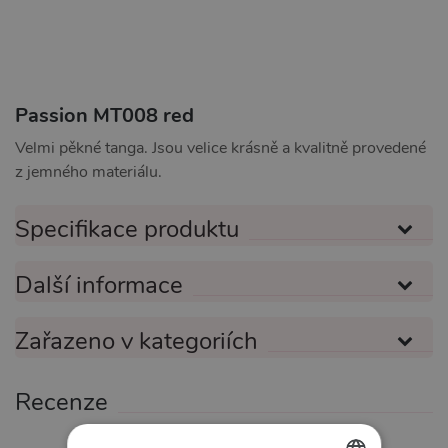
Passion MT008 red
Velmi pěkné tanga. Jsou velice krásně a kvalitně provedené
z jemného materiálu.
Specifikace produktu
Další informace
Zařazeno v kategoriích
Recenze