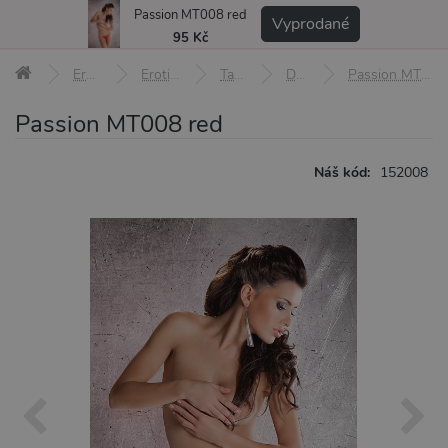
Passion MT008 red
MENU
Vyprodané
95 Kč
Erotické pomůcky
Erotické prádlo a oblečení
Tanga a kalhotky
Dámská tanga
Passion MT008 red
Passion MT008 red
Náš kód:
152008