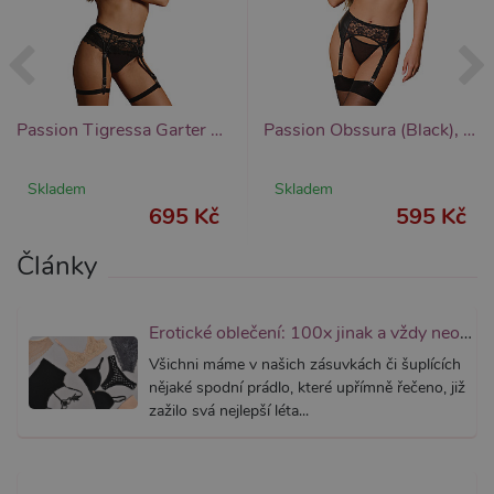
nutný, 
bez něj 
skripty
fungova
správně
AWSALBCORS
7 dní
Pro pokr
Amazon.com Inc.
podpor
widget-
Passion Tigressa Garter Belt (Black), krajkový podvazkový pás
Passion Obssura (Black), svůdný podvazkový set
lepivosti
mediator.zopim.com
případy 
CORS p
aktualiz
Skladem
Skladem
Chromi
vytvářím
695 Kč
595 Kč
soubory
lepivost
každou 
Články
těchto f
lepivost
založen
trvání 
Erotické oblečení: 100x jinak a vždy neodolatelně sexy
AWSAL
(ALB).
Všichni máme v našich zásuvkách či šuplících
_GRECAPTCHA
6
Google
Google LLC
nějaké spodní prádlo, které upřímně řečeno, již
měsíců
reCAPT
www.google.com
zažilo svá nejlepší léta...
nastaví 
spuštěn
potřebn
soubor 
(_GREC
za účel