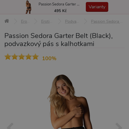
Passion Sedora Garter Belt (Black), podvazkový pás s kalhotkami
MENU
Varianty
495 Kč
Erotické pomůcky
Erotické prádlo a oblečení
Podvazky a podvazkové pásy
Passion Sedora Garter Belt (Black), podvazkový pás s kalhotkami S/M
Passion Sedora Garter Belt (Black),
podvazkový pás s kalhotkami
100%