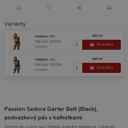
Varianty
495 Kč
Velikost:
S/M
Náš kód: 101523
Do košíku
Skladem
495 Kč
Velikost:
L/XL
Náš kód: 101524
Do košíku
Skladem
Passion Sedora Garter Belt (Black),
podvazkový pás s kalhotkami
Vneste do svých nocí špetku koketní elegance. Lehkost,