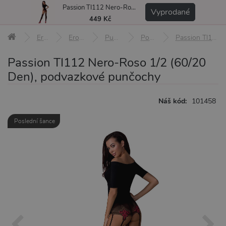
Passion TI112 Nero-Roso 1/2 (60/20 Den), podvazkové punčochy
MENU
Vyprodané
449 Kč
Erotické pomůcky
Erotické prádlo a oblečení
Punčochy a punčocháče
Podvazkové punčochy
Passion TI112 Nero-Roso 1/2 (60/20 Den), podvazkové punčochy
Passion TI112 Nero-Roso 1/2 (60/20
Den), podvazkové punčochy
Náš kód:
101458
Poslední šance