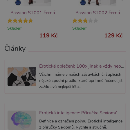
měsíc
cookie j
přidruž
webům
Passion ST001 černá
Passion ST002 černá
používa
Správce
Google 
Skladem
Skladem
načtení 
skriptů
119 Kč
129 Kč
na strán
Pokud j
použit, l
Články
považov
nezbytn
nutný, 
bez něj 
skripty
Erotické oblečení: 100x jinak a vždy neodolatelně sexy
fungova
správně
Všichni máme v našich zásuvkách či šuplících
nějaké spodní prádlo, které upřímně řečeno, již
AWSALBCORS
7 dní
Pro pokr
Amazon.com Inc.
podpor
widget-
zažilo svá nejlepší léta...
lepivosti
mediator.zopim.com
případy 
CORS p
aktualiz
Chromi
vytvářím
Erotická inteligence: Příručka Sexiomů
soubory
lepivost
Definice a označení pojmu Erotická inteligence
každou 
těchto f
z příručky Sexiomů. Rychle a stručně.
lepivost