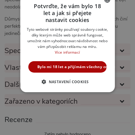
Potvrďte, že vám bylo 18
neodolatelná a cítit se atraktivně i sebevědomě.
let a jak si přejete
CZECH
Důmyslné spojení estetiky, pohodlí a lechtivosti z nich činí
nastavit cookies
perfektní volbu pro každého, kdo si chce užít opravdu
SLOVAK
Tyto webové stránky používají soubory cookie,
jedinečný zážitek.
díky kterým může web správně fungovat,
ENGLISH
umožnit nám vyhodnocovat návštěvnost nebo
vám přizpůsobit reklamu na míru.
Specifikace produktu
Více informací
Vlastnosti produktu
Bylo mi 18 let a přijímám všechny cookies
NASTAVENÍ COOKIES
Další informace
NEZBYTNĚ NUTNÉ
Zařazeno v kategoriích
ANALYTICKÉ
Recenze
MARKETINGOVÉ
FUNKČNÍ
Zatím nebylo hodnoceno