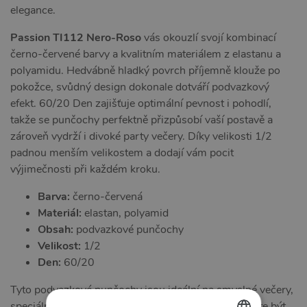
elegance.
Passion TI112 Nero-Roso
vás okouzlí svojí kombinací
černo-červené barvy a kvalitním materiálem z elastanu a
polyamidu. Hedvábně hladký povrch příjemně klouže po
pokožce, svůdný design dokonale dotváří podvazkový
efekt. 60/20 Den zajišťuje optimální pevnost i pohodlí,
takže se punčochy perfektně přizpůsobí vaší postavě a
zároveň vydrží i divoké party večery. Díky velikosti 1/2
padnou menším velikostem a dodají vám pocit
výjimečnosti při každém kroku.
Barva:
černo-červená
Materiál:
elastan, polyamid
Obsah:
podvazkové punčochy
Velikost:
1/2
Den:
60/20
Tyto podvazkové punčochy jsou ideální na smyslné večery,
speciální příležitosti či romantické setkání, kdy chcete být