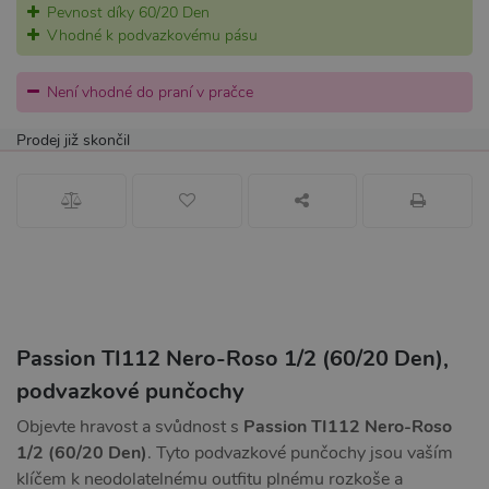
Pevnost díky 60/20 Den
Vhodné k podvazkovému pásu
Není vhodné do praní v pračce
Prodej již skončil
Passion TI112 Nero-Roso 1/2 (60/20 Den),
podvazkové punčochy
Objevte hravost a svůdnost s
Passion TI112 Nero-Roso
1/2 (60/20 Den)
. Tyto podvazkové punčochy jsou vaším
klíčem k neodolatelnému outfitu plnému rozkoše a