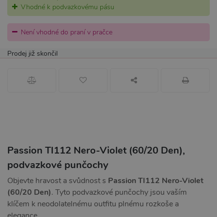
Vhodné k podvazkovému pásu
Není vhodné do praní v pračce
Prodej již skončil
Passion TI112 Nero-Violet (60/20 Den),
podvazkové punčochy
Objevte hravost a svůdnost s
Passion TI112 Nero-Violet
(60/20 Den)
. Tyto podvazkové punčochy jsou vaším
klíčem k neodolatelnému outfitu plnému rozkoše a
elegance.