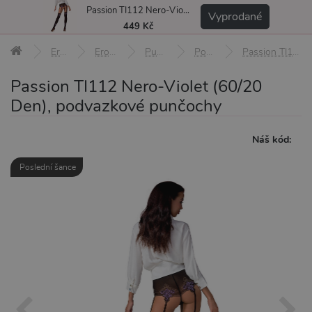
Passion TI112 Nero-Violet (60/20 Den), podvazkové punčochy
MENU
Vyprodané
449 Kč
Erotické pomůcky
Erotické prádlo a oblečení
Punčochy a punčocháče
Podvazkové punčochy
Passion TI112 Nero-Violet (60/20 Den), podvazkové punčochy
Passion TI112 Nero-Violet (60/20
Den), podvazkové punčochy
Náš kód:
Poslední šance