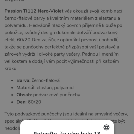
Passion TI112 Nero-Violet
vás okouzlí svojí kombinací
černo-fialové barvy a kvalitním materiálem z elastanu a
polyamidu. Hedvábně hladký povrch příjemně klouže po
pokožce, svůdný design dokonale dotváří podvazkový
efekt. 60/20 Den zajišťuje optimální pevnost i pohodlí,
takže se punčochy perfektně přizpůsobí vaší postavě a
zároveň vydrží i divoké party večery. Padnou i menším
velikostem a dodají vám pocit výjimečnosti při každém
kroku.
Barva:
černo-fialová
Materiál:
elastan, polyamid
Obsah:
podvazkové punčochy
Den:
60/20
Tyto podvazkové punčochy jsou ideální na smyslné večery,
speciální příležitosti či romantické setkání, kdy chcete být
neodolatelná a cítit se atraktivně i sebevědomě.
Potvrďte, že vám bylo 18