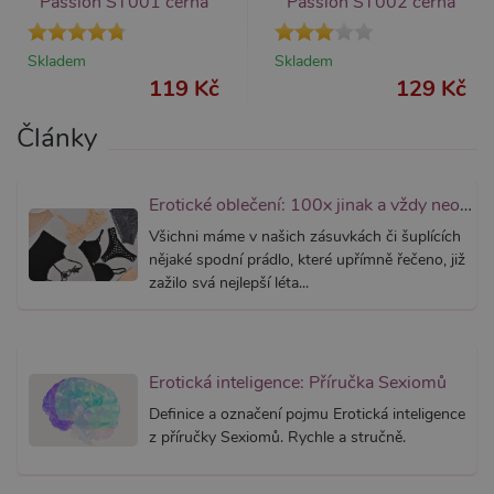
Passion ST001 černá
Passion ST002 černá
přidruž
webům
používa
Správce
Skladem
Skladem
Google 
119 Kč
129 Kč
načtení 
skriptů
na strán
Články
Pokud j
použit, l
považov
nezbytn
nutný, 
Erotické oblečení: 100x jinak a vždy neodolatelně sexy
bez něj 
skripty
Všichni máme v našich zásuvkách či šuplících
fungova
správně
nějaké spodní prádlo, které upřímně řečeno, již
zažilo svá nejlepší léta...
AWSALBCORS
7 dní
Pro pokr
Amazon.com Inc.
podpor
widget-
lepivosti
mediator.zopim.com
případy 
CORS p
aktualiz
Chromi
Erotická inteligence: Příručka Sexiomů
vytvářím
soubory
Definice a označení pojmu Erotická inteligence
lepivost
z příručky Sexiomů. Rychle a stručně.
každou 
těchto f
lepivost
založen