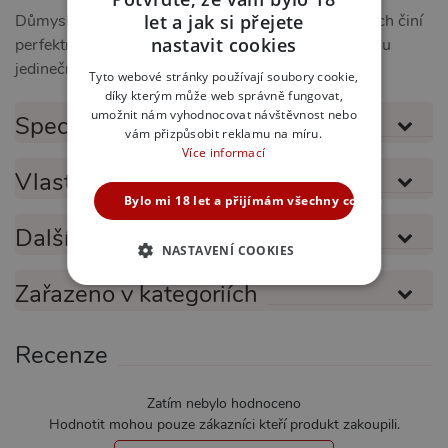
let a jak si přejete
Důmyslné spojení estetiky, pohodlí a lechtivosti z nich činí
CZECH
nastavit cookies
perfektní volbu pro každého, kdo si chce užít opravdu
SLOVAK
jedinečný zážitek.
Tyto webové stránky používají soubory cookie,
díky kterým může web správně fungovat,
ENGLISH
umožnit nám vyhodnocovat návštěvnost nebo
Specifikace produktu
vám přizpůsobit reklamu na míru.
Více informací
Vlastnosti produktu
Bylo mi 18 let a přijímám všechny cookies
Další informace
NASTAVENÍ COOKIES
Zařazeno v kategoriích
NEZBYTNĚ NUTNÉ
ANALYTICKÉ
Recenze
MARKETINGOVÉ
FUNKČNÍ
Zatím nebylo hodnoceno
Hodnotit mohou pouze zákazníci kteří produkt zakoupili.