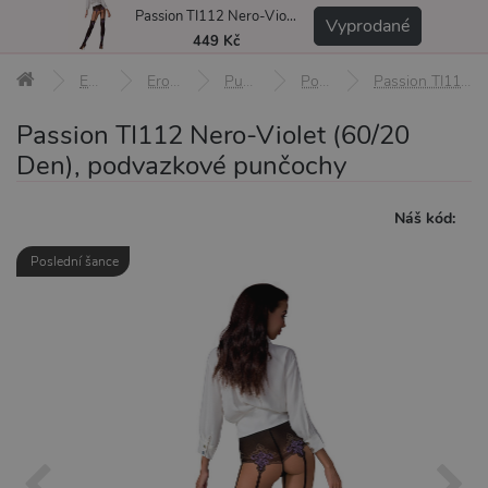
Passion TI112 Nero-Violet (60/20 Den), podvazkové punčochy
MENU
Vyprodané
449 Kč
Erotické pomůcky
Erotické prádlo a oblečení
Punčochy a punčocháče
Podvazkové punčochy
Passion TI112 Nero-Violet (60/20 Den), podvazkové punčochy 1/2 (XS-S)
Passion TI112 Nero-Violet (60/20
Den), podvazkové punčochy
Náš kód:
Poslední šance