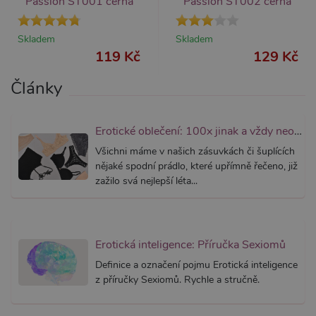
Passion ST001 černá
Passion ST002 černá
přidruž
webům
používa
Správce
Skladem
Skladem
Google 
119 Kč
129 Kč
načtení 
skriptů
na strán
Články
Pokud j
použit, l
považov
nezbytn
nutný, 
Erotické oblečení: 100x jinak a vždy neodolatelně sexy
bez něj 
skripty
Všichni máme v našich zásuvkách či šuplících
fungova
správně
nějaké spodní prádlo, které upřímně řečeno, již
zažilo svá nejlepší léta...
AWSALBCORS
7 dní
Pro pokr
Amazon.com Inc.
podpor
widget-
lepivosti
mediator.zopim.com
případy 
CORS p
aktualiz
Chromi
Erotická inteligence: Příručka Sexiomů
vytvářím
soubory
Definice a označení pojmu Erotická inteligence
lepivost
z příručky Sexiomů. Rychle a stručně.
každou 
těchto f
lepivost
založen