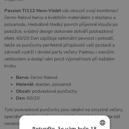
Passion TI112 Nero-Violet
vás okouzlí svojí kombinací
černo-fialové barvy a kvalitním materiálem z elastanu a
polyamidu. Hedvábně hladký povrch příjemně klouže po
pokožce, svůdný design dokonale dotváří podvazkový
efekt. 60/20 Den zajišťuje optimální pevnost i pohodlí,
takže se punčochy perfektně přizpůsobí vaší postavě a
zároveň vydrží i divoké party večery. Padnou i menším
velikostem a dodají vám pocit výjimečnosti při každém
kroku.
Barva:
černo-fialová
Materiál:
elastan, polyamid
Obsah:
podvazkové punčochy
Den:
60/20
Tyto podvazkové punčochy jsou ideální na smyslné večery,
speciální příležitosti či romantické setkání, kdy chcete být
neodolatelná a cítit se atraktivně i sebevědomě.
Potvrďte, že vám bylo 18