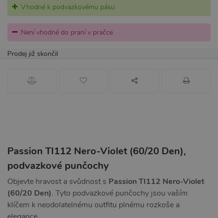
Vhodné k podvazkovému pásu
Není vhodné do praní v pračce
Prodej již skončil
Passion TI112 Nero-Violet (60/20 Den),
podvazkové punčochy
Objevte hravost a svůdnost s
Passion TI112 Nero-Violet
(60/20 Den)
. Tyto podvazkové punčochy jsou vaším
klíčem k neodolatelnému outfitu plnému rozkoše a
elegance.