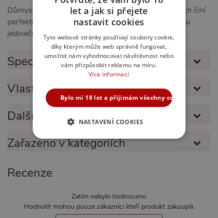
let a jak si přejete
Důmyslné spojení estetiky, pohodlí a lechtivosti z nich činí
CZECH
nastavit cookies
perfektní volbu pro každého, kdo si chce užít opravdu
SLOVAK
jedinečný zážitek.
Tyto webové stránky používají soubory cookie,
díky kterým může web správně fungovat,
ENGLISH
umožnit nám vyhodnocovat návštěvnost nebo
Specifikace produktu
vám přizpůsobit reklamu na míru.
Více informací
Vlastnosti produktu
Bylo mi 18 let a přijímám všechny cookies
Další informace
NASTAVENÍ COOKIES
Zařazeno v kategoriích
NEZBYTNĚ NUTNÉ
ANALYTICKÉ
Recenze
MARKETINGOVÉ
FUNKČNÍ
Zatím nebylo hodnoceno
Hodnotit mohou pouze zákazníci kteří produkt zakoupili.