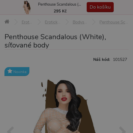
Penthouse Scandalous (White), síťované body
MENU
Do košíku
295 Kč
Erotické pomůcky
Erotické prádlo a oblečení
Bodystocking a overaly
Penthouse Scandalous (White), síťované body
Penthouse Scandalous (White),
síťované body
Náš kód:
101527
Novinka