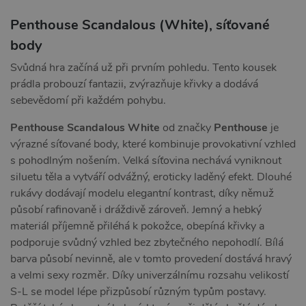
Penthouse Scandalous (White), síťované
body
Svůdná hra začíná už při prvním pohledu. Tento kousek
prádla probouzí fantazii, zvýrazňuje křivky a dodává
sebevědomí při každém pohybu.
Penthouse Scandalous White
od značky
Penthouse
je
výrazné síťované body, které kombinuje provokativní vzhled
s pohodlným nošením. Velká síťovina nechává vyniknout
siluetu těla a vytváří odvážný, eroticky laděný efekt. Dlouhé
rukávy dodávají modelu elegantní kontrast, díky němuž
působí rafinovaně i dráždivě zároveň. Jemný a hebký
materiál příjemně přiléhá k pokožce, obepíná křivky a
podporuje svůdný vzhled bez zbytečného nepohodlí. Bílá
barva působí nevinně, ale v tomto provedení dostává hravý
a velmi sexy rozměr. Díky univerzálnímu rozsahu velikostí
S-L se model lépe přizpůsobí různým typům postavy.