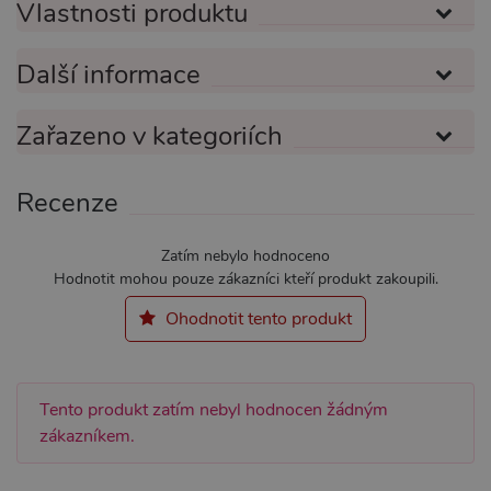
Vlastnosti produktu
ANALYTICKÉ
MARKETINGOVÉ
FUNKČNÍ
Další informace
Zařazeno v kategoriích
Nezbytně nutné
Analytické
Recenze
Marketingové
Funkční
Nezbytně nutné soubory cookie umožňují
Zatím nebylo hodnoceno
základní funkce webových stránek, jako je
přihlášení uživatele a správa účtu. Webové
Hodnotit mohou pouze zákazníci kteří produkt zakoupili.
stránky nelze bez nezbytně nutných souborů
cookie správně používat.
Ohodnotit tento produkt
Název
Provider / Doména
Vyprší
Popis
CookieScriptConsent
1 rok 1
Tento s
CookieScript
měsíc
cookie 
.xsexshop.cz
služba 
Tento produkt zatím nebyl hodnocen žádným
Script.c
zákazníkem.
zapamat
předvol
souhlas
soubory