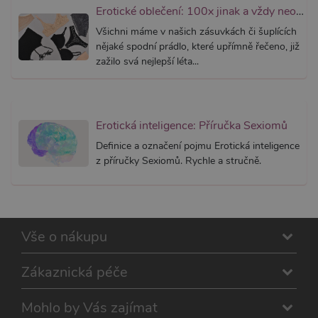
CORS p
Erotické oblečení: 100x jinak a vždy neodolatelně sexy
aktualiz
Chromi
Všichni máme v našich zásuvkách či šuplících
vytvářím
soubory
nějaké spodní prádlo, které upřímně řečeno, již
lepivost
zažilo svá nejlepší léta...
každou 
těchto f
lepivost
založen
trvání 
AWSAL
Erotická inteligence: Příručka Sexiomů
(ALB).
_GRECAPTCHA
6
Google
Definice a označení pojmu Erotická inteligence
Google LLC
měsíců
reCAPT
www.google.com
z příručky Sexiomů. Rychle a stručně.
nastaví 
spuštěn
potřebn
soubor 
(_GREC
za účel
provede
Vše o nákupu
analýzy r
PHPSESSID
1
Tento s
PHP.net
měsíc
cookie
.xsexshop.cz
Zákaznická péče
obsahuj
informa
relaci. Je
nezbytn
Mohlo by Vás zajímat
správn